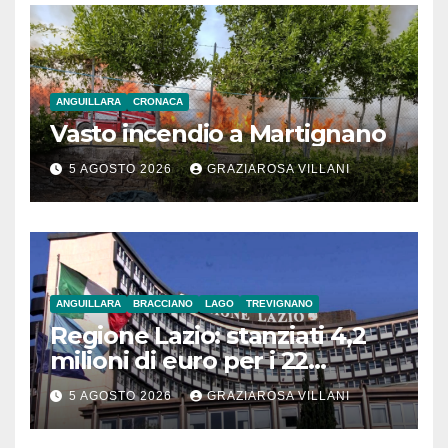
ANGUILLARA
CRONACA
Vasto incendio a Martignano
5 AGOSTO 2026
GRAZIAROSA VILLANI
ANGUILLARA
BRACCIANO
LAGO
TREVIGNANO
Regione Lazio: stanziati 4,2
milioni di euro per i 22
Comuni dell’Etruria
5 AGOSTO 2026
GRAZIAROSA VILLANI
Meridionale