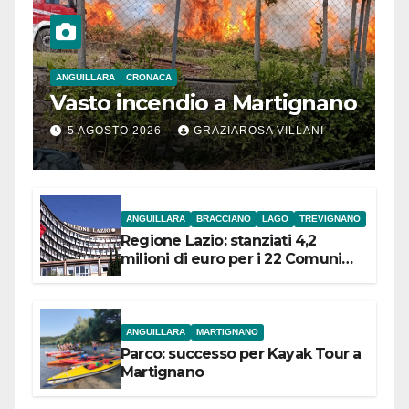
ANGUILLARA
CRONACA
Vasto incendio a Martignano
5 AGOSTO 2026
GRAZIAROSA VILLANI
ANGUILLARA
BRACCIANO
LAGO
TREVIGNANO
Regione Lazio: stanziati 4,2
milioni di euro per i 22 Comuni
dell’Etruria Meridionale
ANGUILLARA
MARTIGNANO
Parco: successo per Kayak Tour a
Martignano