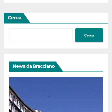
Cerca
Cerca
News da Bracciano