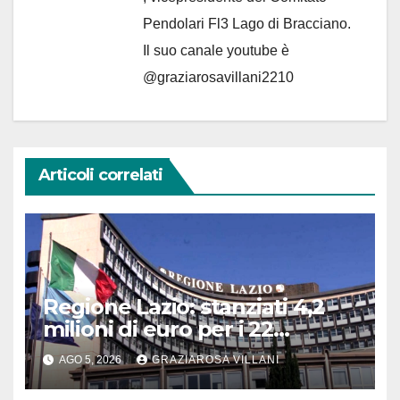
Pendolari Fl3 Lago di Bracciano.
Il suo canale youtube è
@graziarosavillani2210
Articoli correlati
Regione Lazio: stanziati 4,2
milioni di euro per i 22
Comuni dell’Etruria
AGO 5, 2026
GRAZIAROSA VILLANI
Meridionale