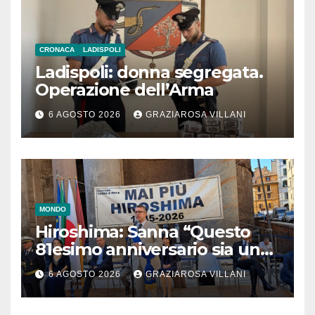
CRONACA
LADISPOLI
Ladispoli: donna segregata.
Operazione dell’Arma
6 AGOSTO 2026
GRAZIAROSA VILLANI
MONDO
Hiroshima: Sanna “Questo
81esimo anniversario sia un
monito per tutti”
6 AGOSTO 2026
GRAZIAROSA VILLANI