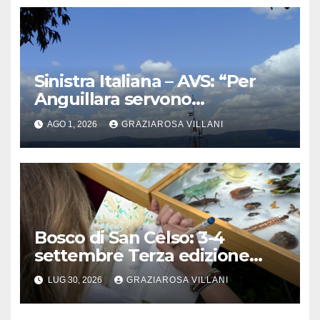
Sinistra Italiana – AVS: “Per
Anguillara servono
trasparenza, partecipazione e
AGO 1, 2026
GRAZIAROSA VILLANI
scelte politiche coraggiose”
Bosco di San Celso: 3-4
settembre Terza edizione
Festival “Storie in cielo e in
LUG 30, 2026
GRAZIAROSA VILLANI
terra”