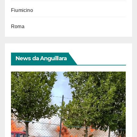
Fiumicino
Roma
News da Anguillara