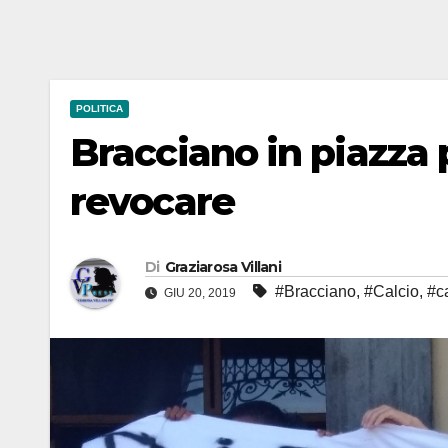
POLITICA
Bracciano in piazza 
revocare
Di
Graziarosa Villani
#Bracciano
,
#Calcio
,
#c
GIU 20, 2019