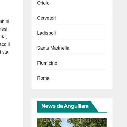
Oriolo
Cerveteri
mbini
nesi
Ladispoli
rta,
aco il
Santa Marinella
 sta.
Fiumicino
Roma
News da Anguillara