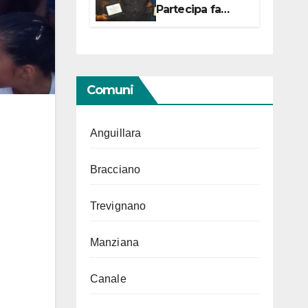
Partecipa fa
centro con due
campionesse di
Tiro a Segno in
vista delle urne
Comuni
Anguillara
Bracciano
Trevignano
Manziana
Canale