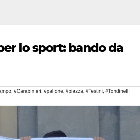
per lo sport: bando da
ampo
,
#Carabinieri
,
#pallone
,
#piazza
,
#Testini
,
#Tondinelli