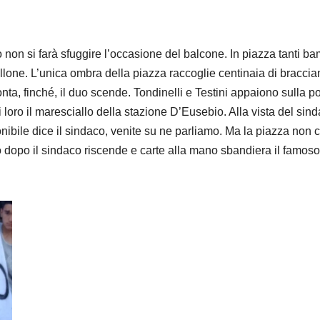
aco non si farà sfuggire l’occasione del balcone. In piazza tanti ba
llone. L’unica ombra della piazza raccoglie centinaia di braccia
 monta, finché, il duo scende. Tondinelli e Testini appaiono sulla po
i loro il maresciallo della stazione D’Eusebio. Alla vista del sind
ibile dice il sindaco, venite su ne parliamo. Ma la piazza non ci
co dopo il sindaco riscende e carte alla mano sbandiera il famoso