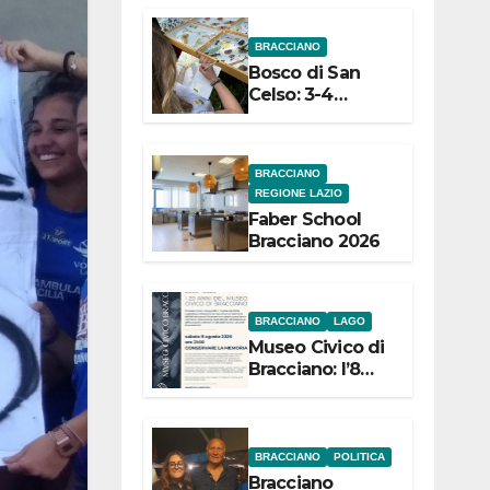
dell’Etruria
BRACCIANO
Meridionale
Bosco di San
Celso: 3-4
settembre
Terza edizione
Festival “Storie
BRACCIANO
in cielo e in
REGIONE LAZIO
terra”
Faber School
Bracciano 2026
BRACCIANO
LAGO
Museo Civico di
Bracciano: l’8
agosto per i 20
anni progetto
“Conservare la
memoria”
BRACCIANO
POLITICA
Bracciano