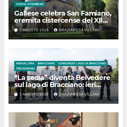
TUSCIA VITERBESE
Gallese celebra San Famiano,
eremita cistercense del XII
secolo
7 AGOSTO 2026
GRAZIAROSA VILLANI
ANGUILLARA
BRACCIANO
CONSORZIO LAGO DI BRACCIANO
TREVIGNANO
“La sedia” diventa Belvedere
sul lago di Bracciano: ieri
l’inaugurazione
7 AGOSTO 2026
GRAZIAROSA VILLANI