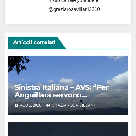
Il suo canale youtube è
@graziarosavillani2210
Articoli correlati
Sinistra Italiana – AVS: “Per
Anguillara servono
trasparenza, partecipazione e
AGO 1, 2026
GRAZIAROSA VILLANI
scelte politiche coraggiose”