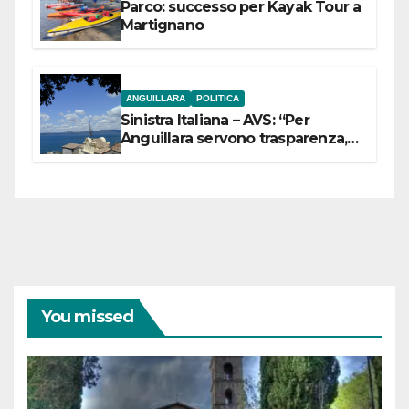
Parco: successo per Kayak Tour a
Martignano
ANGUILLARA
POLITICA
Sinistra Italiana – AVS: “Per
Anguillara servono trasparenza,
partecipazione e scelte politiche
coraggiose”
You missed