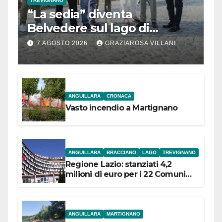
TREVIGNANO
“La sedia” diventa
Belvedere sul lago di
Bracciano: ieri
7 AGOSTO 2026
GRAZIAROSA VILLANI
l’inaugurazione
ANGUILLARA
CRONACA
Vasto incendio a Martignano
ANGUILLARA
BRACCIANO
LAGO
TREVIGNANO
Regione Lazio: stanziati 4,2
milioni di euro per i 22 Comuni
dell’Etruria Meridionale
ANGUILLARA
MARTIGNANO