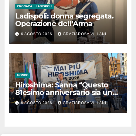
CRONACA
LADISPOLI
Ladispoli: donna segregata.
Operazione dell’Arma
6 AGOSTO 2026
GRAZIAROSA VILLANI
MONDO
Hiroshima: Sanna “Questo
81esimo anniversario sia un
monito per tutti”
6 AGOSTO 2026
GRAZIAROSA VILLANI