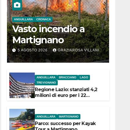
ANGUILLARA
CRONACA
Vasto incendio a
Martignano
5 AGOSTO 2026
GRAZIAROSA VILLANI
ANGUILLARA
BRACCIANO
LAGO
TREVIGNANO
Regione Lazio: stanziati 4,2
milioni di euro per i 22
Comuni dell’Etruria
Meridionale
ANGUILLARA
MARTIGNANO
Parco: successo per Kayak
Tour a Martignano