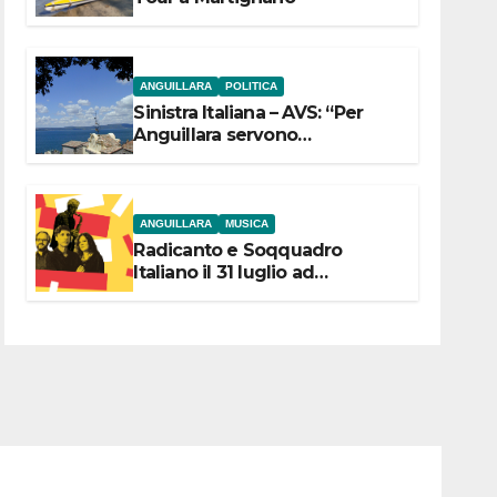
ANGUILLARA
POLITICA
Sinistra Italiana – AVS: “Per
Anguillara servono
trasparenza, partecipazione e
scelte politiche coraggiose”
ANGUILLARA
MUSICA
Radicanto e Soqquadro
Italiano il 31 luglio ad
Anguillara