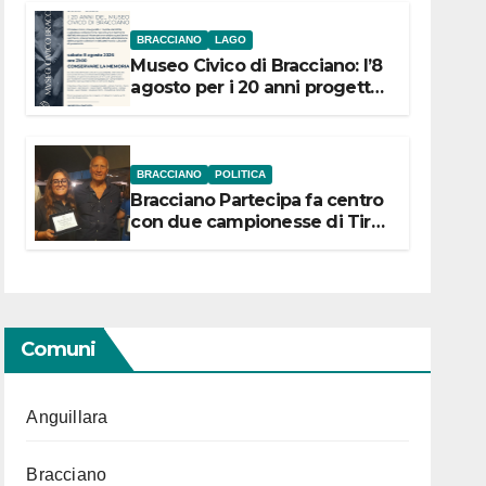
BRACCIANO
LAGO
Museo Civico di Bracciano: l’8
agosto per i 20 anni progetto
“Conservare la memoria”
BRACCIANO
POLITICA
Bracciano Partecipa fa centro
con due campionesse di Tiro
a Segno in vista delle urne
Comuni
Anguillara
Bracciano