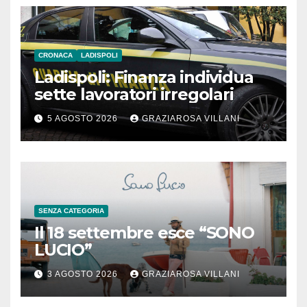
CRONACA
LADISPOLI
Ladispoli: Finanza individua
sette lavoratori irregolari
5 AGOSTO 2026
GRAZIAROSA VILLANI
SENZA CATEGORIA
Il 18 settembre esce “SONO
LUCIO”
3 AGOSTO 2026
GRAZIAROSA VILLANI