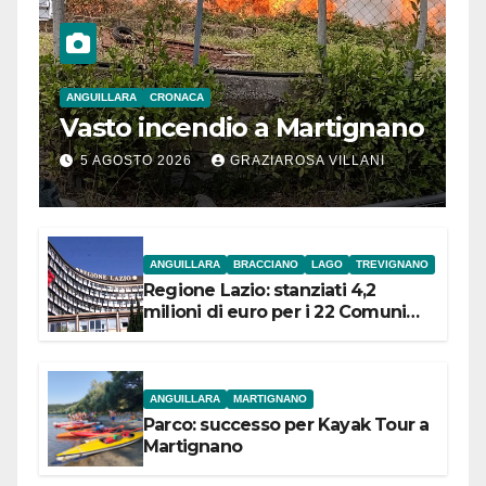
ANGUILLARA
CRONACA
Vasto incendio a Martignano
5 AGOSTO 2026
GRAZIAROSA VILLANI
ANGUILLARA
BRACCIANO
LAGO
TREVIGNANO
Regione Lazio: stanziati 4,2
milioni di euro per i 22 Comuni
dell’Etruria Meridionale
ANGUILLARA
MARTIGNANO
Parco: successo per Kayak Tour a
Martignano