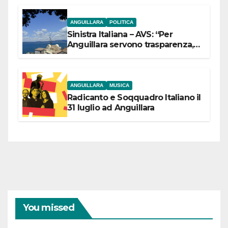
ANGUILLARA
POLITICA
Sinistra Italiana – AVS: “Per
Anguillara servono trasparenza,
partecipazione e scelte politiche
coraggiose”
ANGUILLARA
MUSICA
Radicanto e Soqquadro Italiano il
31 luglio ad Anguillara
You missed