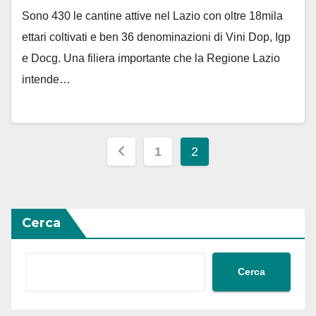
Sono 430 le cantine attive nel Lazio con oltre 18mila
ettari coltivati e ben 36 denominazioni di Vini Dop, Igp
e Docg. Una filiera importante che la Regione Lazio
intende…
Paginazione
1
2
degli
articoli
Cerca
Cerca