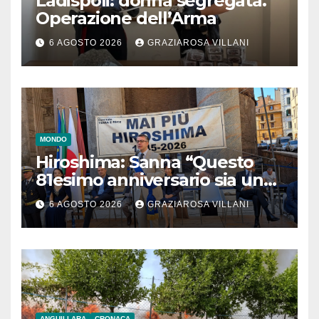
Ladispoli: donna segregata.
Operazione dell’Arma
6 AGOSTO 2026
GRAZIAROSA VILLANI
MONDO
Hiroshima: Sanna “Questo
81esimo anniversario sia un
monito per tutti”
6 AGOSTO 2026
GRAZIAROSA VILLANI
ANGUILLARA
CRONACA