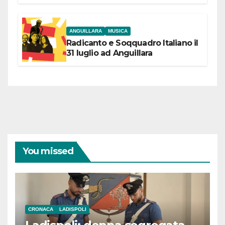
partecipazione e scelte politiche
coraggiose”
ANGUILLARA
MUSICA
Radicanto e Soqquadro Italiano il
31 luglio ad Anguillara
You missed
CRONACA
LADISPOLI