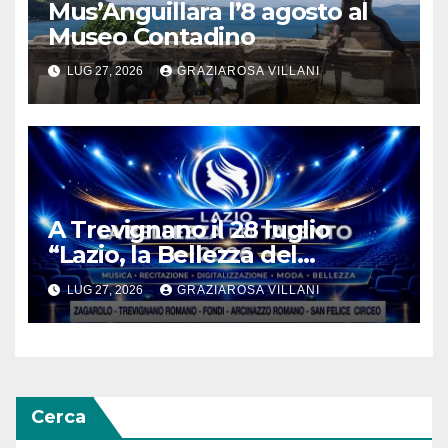
Mus’Anguillara l’8 agosto al
Museo Contadino
LUG 27, 2026
GRAZIAROSA VILLANI
A Trevignano il 28 luglio
“Lazio, la Bellezza del
Talento”
LUG 27, 2026
GRAZIAROSA VILLANI
Cerca