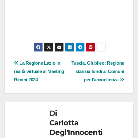
Navigazione
La Regione Lazio in
Tuscia, Giubileo: Regione
realtà virtuale al Meeting
stanzia fondi ai Comuni
articoli
Rimini 2024
per l’accoglienza
Di
Carlotta
Degl'Innocenti