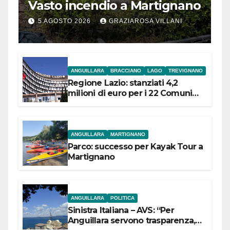
Vasto incendio a Martignano
5 AGOSTO 2026
GRAZIAROSA VILLANI
ANGUILLARA
BRACCIANO
LAGO
TREVIGNANO
Regione Lazio: stanziati 4,2
milioni di euro per i 22 Comuni
dell’Etruria Meridionale
ANGUILLARA
MARTIGNANO
Parco: successo per Kayak Tour a
Martignano
ANGUILLARA
POLITICA
Sinistra Italiana – AVS: “Per
Anguillara servono trasparenza,