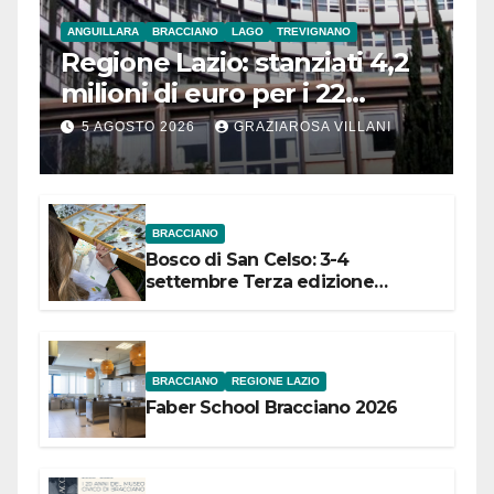
ANGUILLARA
BRACCIANO
LAGO
TREVIGNANO
Regione Lazio: stanziati 4,2
milioni di euro per i 22
Comuni dell’Etruria
5 AGOSTO 2026
GRAZIAROSA VILLANI
Meridionale
BRACCIANO
Bosco di San Celso: 3-4
settembre Terza edizione
Festival “Storie in cielo e in terra”
BRACCIANO
REGIONE LAZIO
Faber School Bracciano 2026