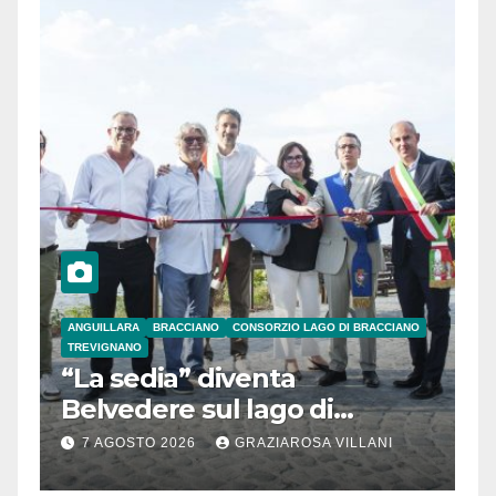
ANGUILLARA
BRACCIANO
CONSORZIO LAGO DI BRACCIANO
TREVIGNANO
“La sedia” diventa
Belvedere sul lago di
Bracciano: ieri
7 AGOSTO 2026
GRAZIAROSA VILLANI
l’inaugurazione