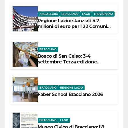
ANGUILLARA
BRACCIANO
LAGO
TREVIGNANO
Regione Lazio: stanziati 4,2
milioni di euro per i 22 Comuni
dell’Etruria Meridionale
BRACCIANO
Bosco di San Celso: 3-4
settembre Terza edizione
Festival “Storie in cielo e in terra”
BRACCIANO
REGIONE LAZIO
Faber School Bracciano 2026
BRACCIANO
LAGO
Museo Civico di Bracciano: l’8