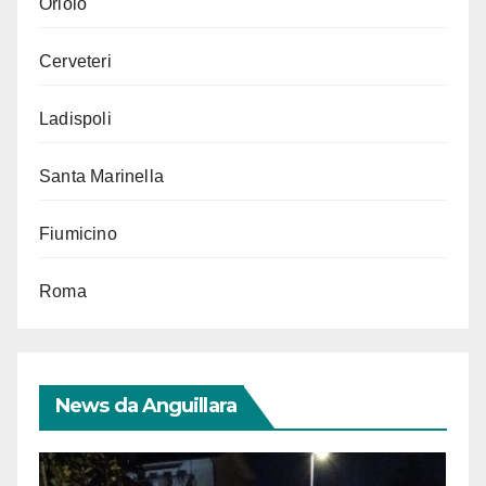
Oriolo
Cerveteri
Ladispoli
Santa Marinella
Fiumicino
Roma
News da Anguillara