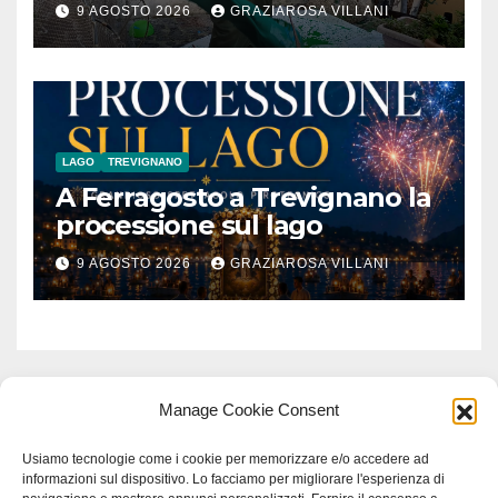
agosto 2026 al Museo
9 AGOSTO 2026
GRAZIAROSA VILLANI
Contadino
LAGO
TREVIGNANO
A Ferragosto a Trevignano la
processione sul lago
9 AGOSTO 2026
GRAZIAROSA VILLANI
Manage Cookie Consent
Usiamo tecnologie come i cookie per memorizzare e/o accedere ad
informazioni sul dispositivo. Lo facciamo per migliorare l'esperienza di