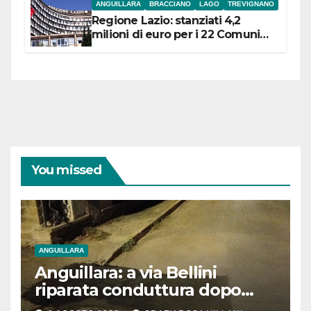
ANGUILLARA
BRACCIANO
LAGO
TREVIGNANO
Regione Lazio: stanziati 4,2
milioni di euro per i 22 Comuni
dell’Etruria Meridionale
You missed
ANGUILLARA
Anguillara: a via Bellini
riparata conduttura dopo
segnalazione IdD