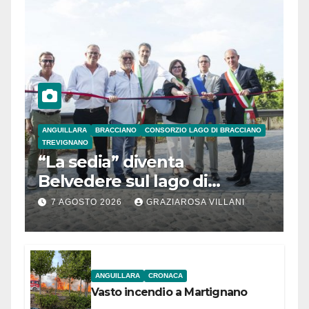
ANGUILLARA
BRACCIANO
CONSORZIO LAGO DI BRACCIANO
TREVIGNANO
“La sedia” diventa
Belvedere sul lago di
Bracciano: ieri
7 AGOSTO 2026
GRAZIAROSA VILLANI
l’inaugurazione
ANGUILLARA
CRONACA
Vasto incendio a Martignano