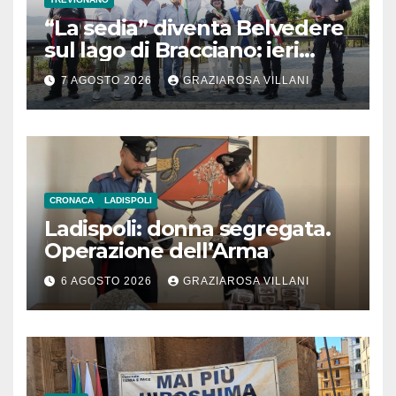
“La sedia” diventa Belvedere
sul lago di Bracciano: ieri
l’inaugurazione
7 AGOSTO 2026
GRAZIAROSA VILLANI
CRONACA
LADISPOLI
Ladispoli: donna segregata.
Operazione dell’Arma
6 AGOSTO 2026
GRAZIAROSA VILLANI