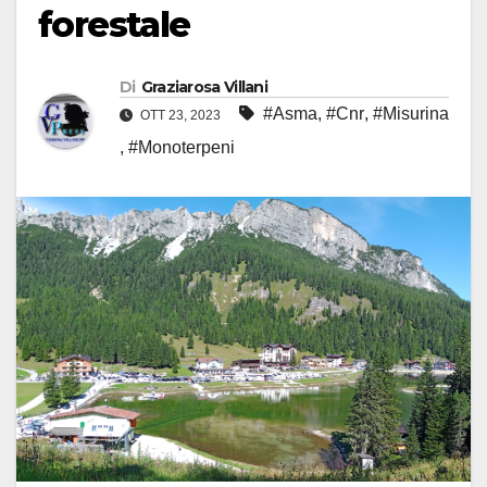
forestale
Di
Graziarosa Villani
#Asma
,
#Cnr
,
#Misurina
OTT 23, 2023
,
#Monoterpeni