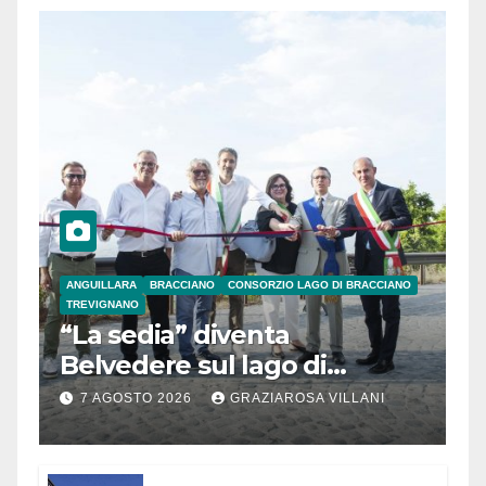
ANGUILLARA
BRACCIANO
CONSORZIO LAGO DI BRACCIANO
TREVIGNANO
“La sedia” diventa
Belvedere sul lago di
Bracciano: ieri
7 AGOSTO 2026
GRAZIAROSA VILLANI
l’inaugurazione