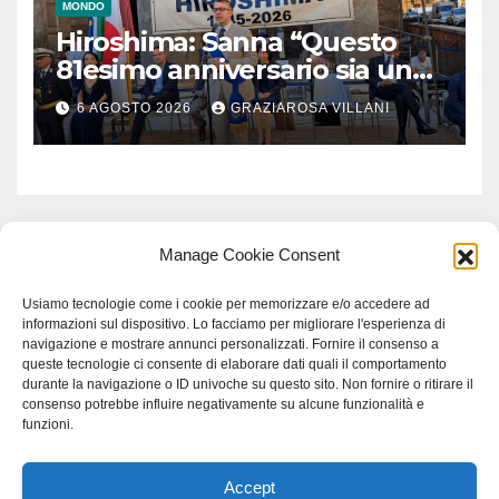
MONDO
Hiroshima: Sanna “Questo
81esimo anniversario sia un
monito per tutti”
6 AGOSTO 2026
GRAZIAROSA VILLANI
Manage Cookie Consent
Usiamo tecnologie come i cookie per memorizzare e/o accedere ad
informazioni sul dispositivo. Lo facciamo per migliorare l'esperienza di
navigazione e mostrare annunci personalizzati. Fornire il consenso a
queste tecnologie ci consente di elaborare dati quali il comportamento
durante la navigazione o ID univoche su questo sito. Non fornire o ritirare il
consenso potrebbe influire negativamente su alcune funzionalità e
funzioni.
Accept
Proudly powered by WordPress
|
Tema: Newspaperex di
Themeansar
.