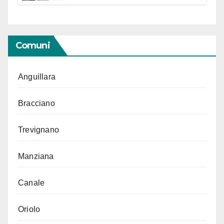
“Conservare la memoria”
Comuni
Anguillara
Bracciano
Trevignano
Manziana
Canale
Oriolo