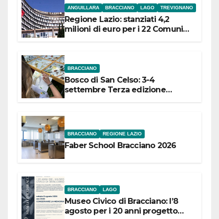
ANGUILLARA
BRACCIANO
LAGO
TREVIGNANO
Regione Lazio: stanziati 4,2
milioni di euro per i 22 Comuni
dell’Etruria Meridionale
BRACCIANO
Bosco di San Celso: 3-4
settembre Terza edizione
Festival “Storie in cielo e in terra”
BRACCIANO
REGIONE LAZIO
Faber School Bracciano 2026
BRACCIANO
LAGO
Museo Civico di Bracciano: l’8
agosto per i 20 anni progetto