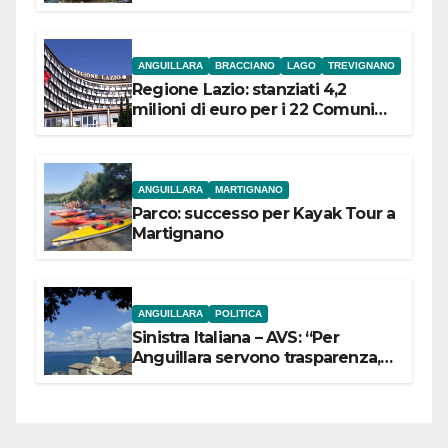
ANGUILLARA
BRACCIANO
LAGO
TREVIGNANO
Regione Lazio: stanziati 4,2
milioni di euro per i 22 Comuni
dell’Etruria Meridionale
ANGUILLARA
MARTIGNANO
Parco: successo per Kayak Tour a
Martignano
ANGUILLARA
POLITICA
Sinistra Italiana – AVS: “Per
Anguillara servono trasparenza,
partecipazione e scelte politiche
coraggiose”