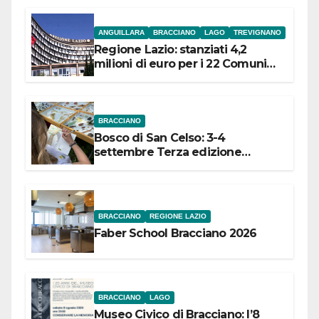
ANGUILLARA
BRACCIANO
LAGO
TREVIGNANO
Regione Lazio: stanziati 4,2
milioni di euro per i 22 Comuni
dell’Etruria Meridionale
BRACCIANO
Bosco di San Celso: 3-4
settembre Terza edizione
Festival “Storie in cielo e in terra”
BRACCIANO
REGIONE LAZIO
Faber School Bracciano 2026
BRACCIANO
LAGO
Museo Civico di Bracciano: l’8