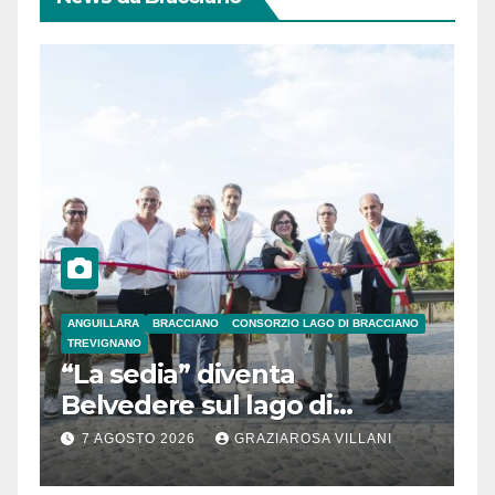
ANGUILLARA
BRACCIANO
CONSORZIO LAGO DI BRACCIANO
TREVIGNANO
“La sedia” diventa
Belvedere sul lago di
Bracciano: ieri
7 AGOSTO 2026
GRAZIAROSA VILLANI
l’inaugurazione