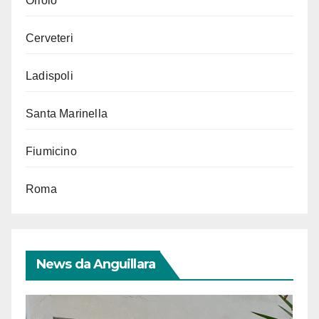
Oriolo
Cerveteri
Ladispoli
Santa Marinella
Fiumicino
Roma
News da Anguillara