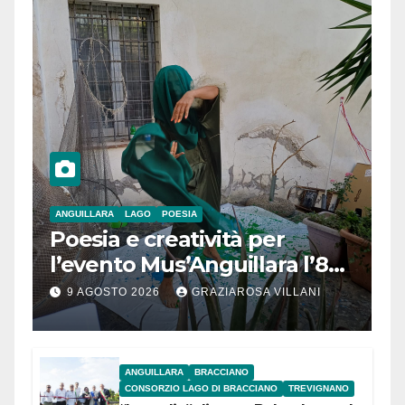
ANGUILLARA
LAGO
POESIA
Poesia e creatività per
l’evento Mus’Anguillara l’8
agosto 2026 al Museo
9 AGOSTO 2026
GRAZIAROSA VILLANI
Contadino
ANGUILLARA
BRACCIANO
CONSORZIO LAGO DI BRACCIANO
TREVIGNANO