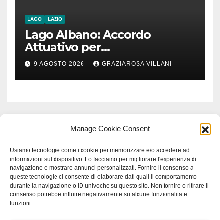
LAGO
LAZIO
Lago Albano: Accordo
Attuativo per
l’interconnessione
9 AGOSTO 2026
GRAZIAROSA VILLANI
acquedottistica da 29,5
milioni di euro
Manage Cookie Consent
Usiamo tecnologie come i cookie per memorizzare e/o accedere ad
informazioni sul dispositivo. Lo facciamo per migliorare l'esperienza di
navigazione e mostrare annunci personalizzati. Fornire il consenso a
queste tecnologie ci consente di elaborare dati quali il comportamento
durante la navigazione o ID univoche su questo sito. Non fornire o ritirare il
consenso potrebbe influire negativamente su alcune funzionalità e
funzioni.