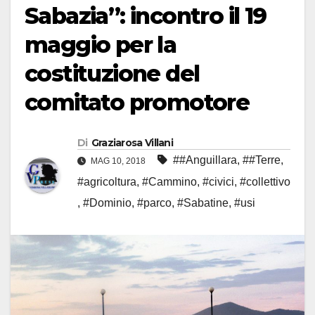
Sabazia”: incontro il 19
maggio per la
costituzione del
comitato promotore
Di
Graziarosa Villani
##Anguillara
,
##Terre
,
MAG 10, 2018
#agricoltura
,
#Cammino
,
#civici
,
#collettivo
,
#Dominio
,
#parco
,
#Sabatine
,
#usi