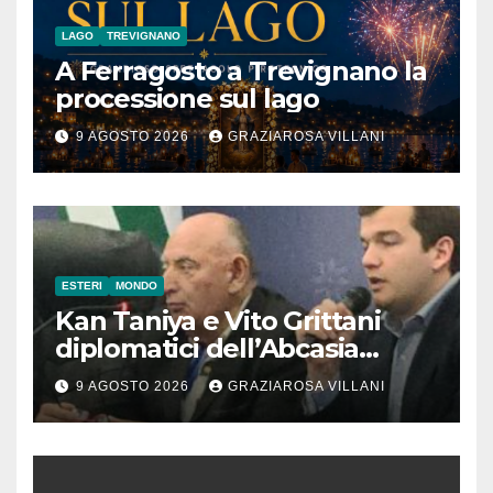
LAGO
TREVIGNANO
A Ferragosto a Trevignano la
processione sul lago
9 AGOSTO 2026
GRAZIAROSA VILLANI
ESTERI
MONDO
Kan Taniya e Vito Grittani
diplomatici dell’Abcasia
contro nota del governo
9 AGOSTO 2026
GRAZIAROSA VILLANI
romeno. “Non si può invocare
la costruzione di ponti e allo
stesso tempo condannare
chiunque li attraversi”