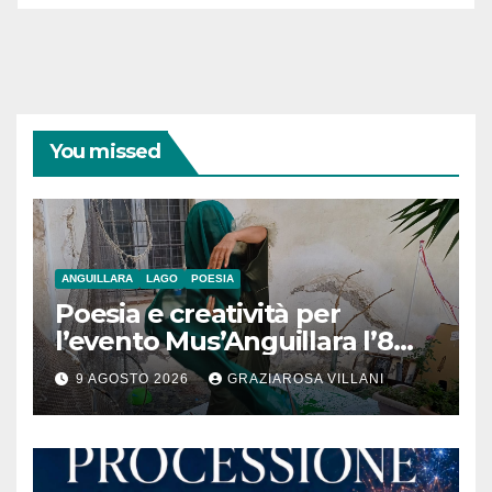
You missed
ANGUILLARA
LAGO
POESIA
Poesia e creatività per
l’evento Mus’Anguillara l’8
agosto 2026 al Museo
9 AGOSTO 2026
GRAZIAROSA VILLANI
Contadino