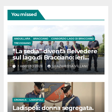
You missed
ANGUILLARA
BRACCIANO
CONSORZIO LAGO DI BRACCIANO
TREVIGNANO
“La sedia” diventa Belvedere
sul lago di Bracciano: ieri
l’inaugurazione
7 AGOSTO 2026
GRAZIAROSA VILLANI
CRONACA
LADISPOLI
Ladispoli: donna segregata.