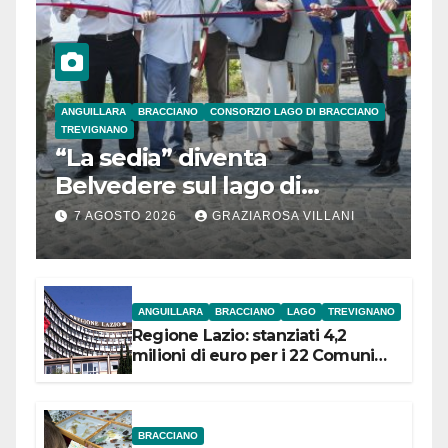
ANGUILLARA
BRACCIANO
CONSORZIO LAGO DI BRACCIANO
TREVIGNANO
“La sedia” diventa
Belvedere sul lago di
Bracciano: ieri
7 AGOSTO 2026
GRAZIAROSA VILLANI
l’inaugurazione
ANGUILLARA
BRACCIANO
LAGO
TREVIGNANO
Regione Lazio: stanziati 4,2
milioni di euro per i 22 Comuni
dell’Etruria Meridionale
BRACCIANO