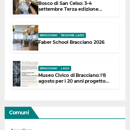
Bosco di San Celso: 3-4
settembre Terza edizione
Festival “Storie in cielo e in terra”
BRACCIANO
REGIONE LAZIO
Faber School Bracciano 2026
BRACCIANO
LAGO
Museo Civico di Bracciano: l’8
agosto per i 20 anni progetto
“Conservare la memoria”
Comuni