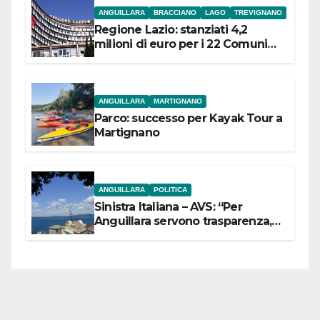
ANGUILLARA
BRACCIANO
LAGO
TREVIGNANO
Regione Lazio: stanziati 4,2
milioni di euro per i 22 Comuni
dell’Etruria Meridionale
ANGUILLARA
MARTIGNANO
Parco: successo per Kayak Tour a
Martignano
ANGUILLARA
POLITICA
Sinistra Italiana – AVS: “Per
Anguillara servono trasparenza,
partecipazione e scelte politiche
coraggiose”