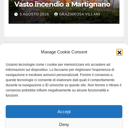
Vasto incendio a Martignano
5 AGOSTO 2026
GRAZIAROSA VILLANI
Manage Cookie Consent
Usiamo tecnologie come i cookie per memorizzare e/o accedere ad
informazioni sul dispositivo. Lo facciamo per migliorare l'esperienza di
navigazione e mostrare annunci personalizzati. Fornire il consenso a
queste tecnologie ci consente di elaborare dati quali il comportamento
durante la navigazione o ID univoche su questo sito. Non fornire o ritirare il
consenso potrebbe influire negativamente su alcune funzionalità e
funzioni.
Accept
Proudly powered by WordPress
|
Tema: Newspaperex di
Themeansar
.
Deny
Home
Gerenza
home
Lavoro
Scienza
studio specialistico bracciano