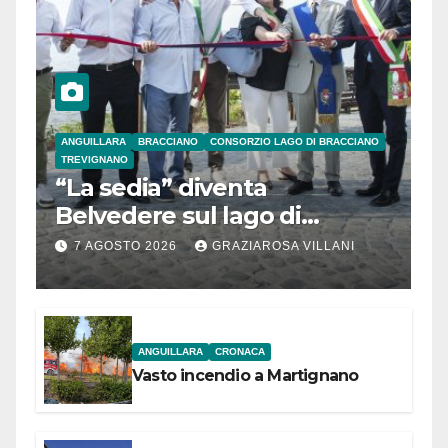
ANGUILLARA
BRACCIANO
CONSORZIO LAGO DI BRACCIANO
TREVIGNANO
“La sedia” diventa
Belvedere sul lago di
Bracciano: ieri
7 AGOSTO 2026
GRAZIAROSA VILLANI
l’inaugurazione
ANGUILLARA
CRONACA
Vasto incendio a Martignano