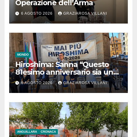
Operazione dell’Arma
6 AGOSTO 2026
GRAZIAROSA VILLANI
MONDO
Hiroshima: Sanna “Questo
81esimo anniversario sia un
monito per tutti”
6 AGOSTO 2026
GRAZIAROSA VILLANI
ANGUILLARA
CRONACA