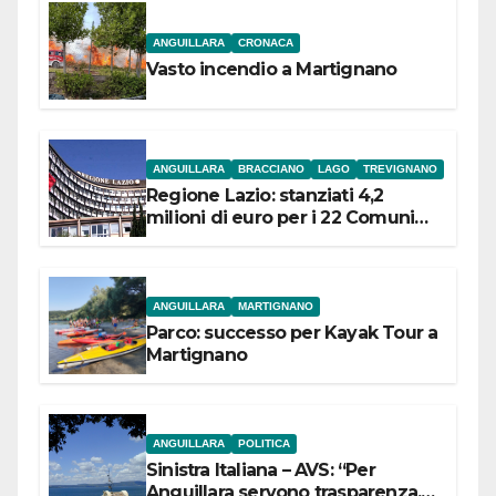
ANGUILLARA
CRONACA
Vasto incendio a Martignano
ANGUILLARA
BRACCIANO
LAGO
TREVIGNANO
Regione Lazio: stanziati 4,2
milioni di euro per i 22 Comuni
dell’Etruria Meridionale
ANGUILLARA
MARTIGNANO
Parco: successo per Kayak Tour a
Martignano
ANGUILLARA
POLITICA
Sinistra Italiana – AVS: “Per
Anguillara servono trasparenza,