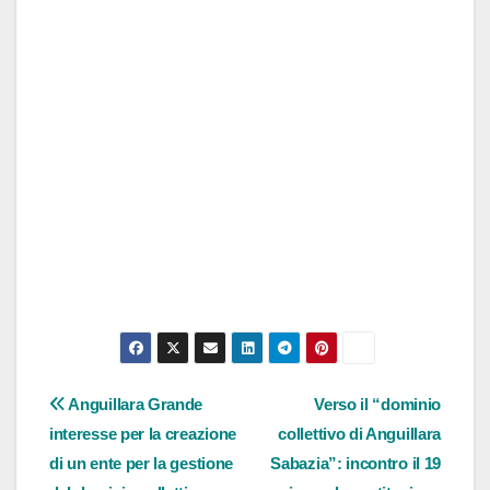
Navigazione
Anguillara Grande
Verso il “dominio
interesse per la creazione
collettivo di Anguillara
articoli
di un ente per la gestione
Sabazia”: incontro il 19