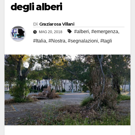
degli alberi
Di
Graziarosa Villani
#alberi
,
#emergenza
,
MAG 20, 2018
#Italia
,
#Nostra
,
#segnalazioni
,
#tagli