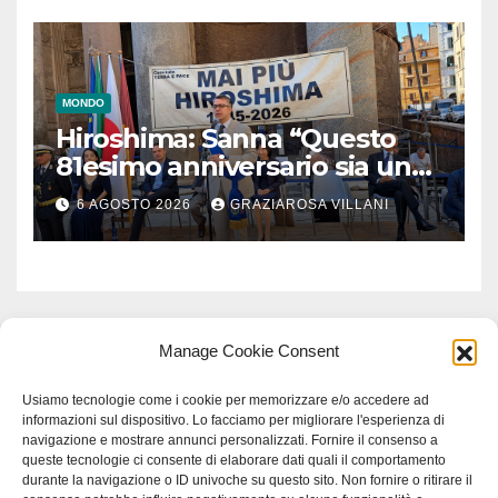
MONDO
Hiroshima: Sanna “Questo
81esimo anniversario sia un
monito per tutti”
6 AGOSTO 2026
GRAZIAROSA VILLANI
Manage Cookie Consent
Usiamo tecnologie come i cookie per memorizzare e/o accedere ad
informazioni sul dispositivo. Lo facciamo per migliorare l'esperienza di
navigazione e mostrare annunci personalizzati. Fornire il consenso a
queste tecnologie ci consente di elaborare dati quali il comportamento
durante la navigazione o ID univoche su questo sito. Non fornire o ritirare il