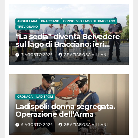
ANGUILLARA
BRACCIANO
CONSORZIO LAGO DI BRACCIANO
TREVIGNANO
“La sedia” diventa Belvedere
sul lago di Bracciano: ieri
l’inaugurazione
7 AGOSTO 2026
GRAZIAROSA VILLANI
CRONACA
LADISPOLI
Ladispoli: donna segregata.
Operazione dell’Arma
6 AGOSTO 2026
GRAZIAROSA VILLANI