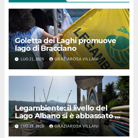
Goletta dei Laghi promuove
lago di Bracciano
LUG 21, 2026
GRAZIAROSA VILLANI
Legambiente: il livello del
Lago Albano si è abbassato di
circa 7,5 metri
LUG 19, 2026
GRAZIAROSA VILLANI