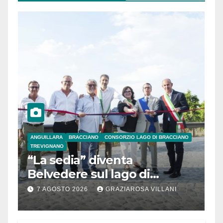
ANGUILLARA
BRACCIANO
CONSORZIO LAGO DI BRACCIANO
TREVIGNANO
“La sedia” diventa
Belvedere sul lago di
Bracciano: ieri
7 AGOSTO 2026
GRAZIAROSA VILLANI
l’inaugurazione