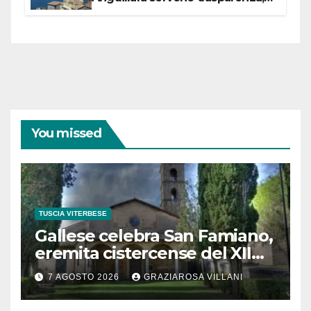
partecipazione e scelte politiche
coraggiose”
You missed
TUSCIA VITERBESE
Gallese celebra San Famiano,
eremita cistercense del XII
secolo
7 AGOSTO 2026
GRAZIAROSA VILLANI