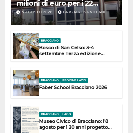
milioni di euro per i 22
Comuni dell’Etruria
5 AGOSTO 2026
GRAZIAROSA VILLANI
Meridionale
BRACCIANO
Bosco di San Celso: 3-4
settembre Terza edizione
Festival “Storie in cielo e in terra”
BRACCIANO
REGIONE LAZIO
Faber School Bracciano 2026
BRACCIANO
LAGO
Museo Civico di Bracciano: l’8
agosto per i 20 anni progetto