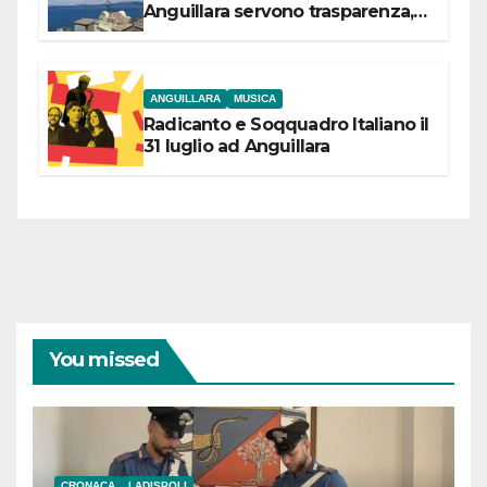
Anguillara servono trasparenza,
partecipazione e scelte politiche
coraggiose”
ANGUILLARA
MUSICA
Radicanto e Soqquadro Italiano il
31 luglio ad Anguillara
You missed
CRONACA
LADISPOLI