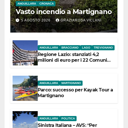
ANGUILLARA
CRONACA
Vasto incendio a Martignano
5 AGOSTO 2026
GRAZIAROSA VILLANI
ANGUILLARA
BRACCIANO
LAGO
TREVIGNANO
Regione Lazio: stanziati 4,2
milioni di euro per i 22 Comuni
dell’Etruria Meridionale
ANGUILLARA
MARTIGNANO
Parco: successo per Kayak Tour a
Martignano
ANGUILLARA
POLITICA
Sinistra Italiana – AVS: “Per