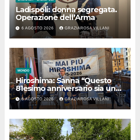
Ladispoli: donna segregata.
Operazione dell’Arma
6 AGOSTO 2026
GRAZIAROSA VILLANI
MONDO
Hiroshima: Sanna “Questo
81esimo anniversario sia un
monito per tutti”
6 AGOSTO 2026
GRAZIAROSA VILLANI