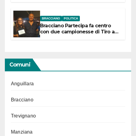
“Conservare la memoria”
BRACCIANO
POLITICA
Bracciano Partecipa fa centro
con due campionesse di Tiro a
Segno in vista delle urne
Comuni
Anguillara
Bracciano
Trevignano
Manziana