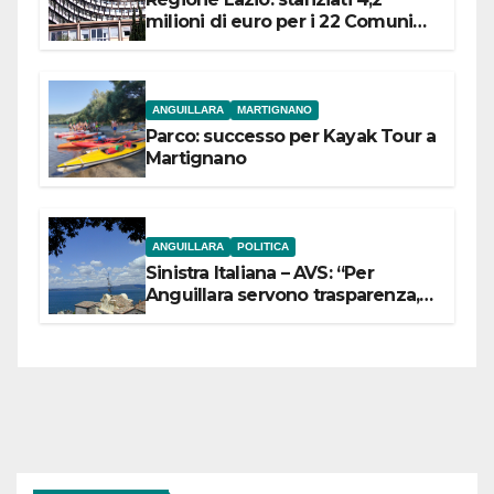
milioni di euro per i 22 Comuni
dell’Etruria Meridionale
ANGUILLARA
MARTIGNANO
Parco: successo per Kayak Tour a
Martignano
ANGUILLARA
POLITICA
Sinistra Italiana – AVS: “Per
Anguillara servono trasparenza,
partecipazione e scelte politiche
coraggiose”