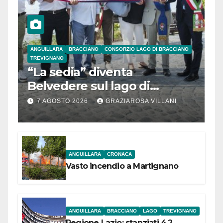
ANGUILLARA
BRACCIANO
CONSORZIO LAGO DI BRACCIANO
TREVIGNANO
“La sedia” diventa
Belvedere sul lago di
Bracciano: ieri
7 AGOSTO 2026
GRAZIAROSA VILLANI
l’inaugurazione
ANGUILLARA
CRONACA
Vasto incendio a Martignano
ANGUILLARA
BRACCIANO
LAGO
TREVIGNANO
Regione Lazio: stanziati 4,2