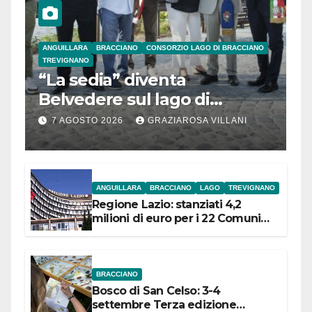
ANGUILLARA
BRACCIANO
CONSORZIO LAGO DI BRACCIANO
TREVIGNANO
“La sedia” diventa
Belvedere sul lago di
Bracciano: ieri
7 AGOSTO 2026
GRAZIAROSA VILLANI
l’inaugurazione
ANGUILLARA
BRACCIANO
LAGO
TREVIGNANO
Regione Lazio: stanziati 4,2
milioni di euro per i 22 Comuni
dell’Etruria Meridionale
BRACCIANO
Bosco di San Celso: 3-4
settembre Terza edizione