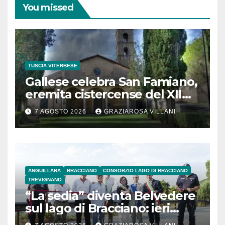
You missed
TUSCIA VITERBESE
Gallese celebra San Famiano,
eremita cistercense del XII
secolo
7 AGOSTO 2026
GRAZIAROSA VILLANI
ANGUILLARA
BRACCIANO
CONSORZIO LAGO DI BRACCIANO
TREVIGNANO
“La sedia” diventa Belvedere
sul lago di Bracciano: ieri
l’inaugurazione