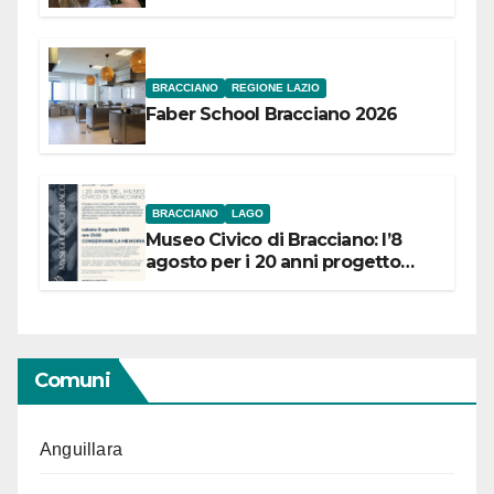
Festival “Storie in cielo e in terra”
BRACCIANO
REGIONE LAZIO
Faber School Bracciano 2026
BRACCIANO
LAGO
Museo Civico di Bracciano: l’8
agosto per i 20 anni progetto
“Conservare la memoria”
Comuni
Anguillara