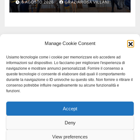
6 AGOSTO 2026
GRAZIAROSA VILLANI
Manage Cookie Consent
Usiamo tecnologie come i cookie per memorizzare e/o accedere ad
informazioni sul dispositivo. Lo facciamo per migliorare l'esperienza di
navigazione e mostrare annunci personalizzati. Fornire il consenso a
queste tecnologie ci consente di elaborare dati quali il comportamento
durante la navigazione o ID univoche su questo sito. Non fornire o ritirare il
consenso potrebbe influire negativamente su alcune funzionalità e
funzioni.
Accept
Proudly powered by WordPress
|
Tema: Newspaperex di
Themeansar
.
Deny
Home
Gerenza
home
Lavoro
Scienza
studio specialistico bracciano
View preferences
Villani Comunicazione