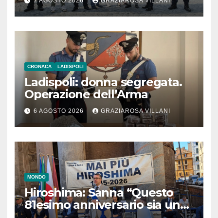
7 AGOSTO 2026
GRAZIAROSA VILLANI
CRONACA
LADISPOLI
Ladispoli: donna segregata.
Operazione dell’Arma
6 AGOSTO 2026
GRAZIAROSA VILLANI
MONDO
Hiroshima: Sanna “Questo
81esimo anniversario sia un
monito per tutti”