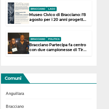
BRACCIANO
LAGO
Museo Civico di Bracciano: l’8
agosto per i 20 anni progetto
“Conservare la memoria”
BRACCIANO
POLITICA
Bracciano Partecipa fa centro
con due campionesse di Tiro
a Segno in vista delle urne
Comuni
Anguillara
Bracciano