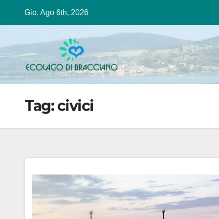
Salta
Gio. Ago 6th, 2026
al
contenuto
Tag:
civici