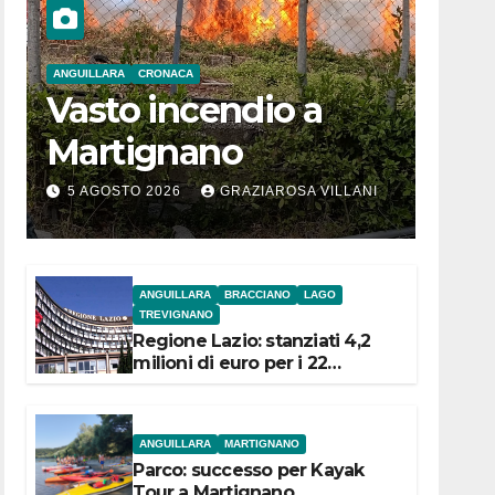
ANGUILLARA
CRONACA
Vasto incendio a
Martignano
5 AGOSTO 2026
GRAZIAROSA VILLANI
ANGUILLARA
BRACCIANO
LAGO
TREVIGNANO
Regione Lazio: stanziati 4,2
milioni di euro per i 22
Comuni dell’Etruria
Meridionale
ANGUILLARA
MARTIGNANO
Parco: successo per Kayak
Tour a Martignano