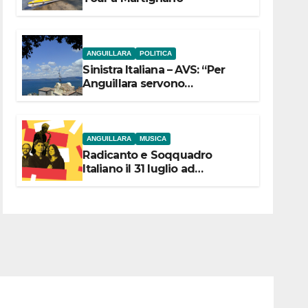
ANGUILLARA
POLITICA
Sinistra Italiana – AVS: “Per
Anguillara servono
trasparenza, partecipazione e
scelte politiche coraggiose”
ANGUILLARA
MUSICA
Radicanto e Soqquadro
Italiano il 31 luglio ad
Anguillara