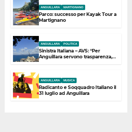
ANGUILLARA
MARTIGNANO
Parco: successo per Kayak Tour a
Martignano
ANGUILLARA
POLITICA
Sinistra Italiana – AVS: “Per
Anguillara servono trasparenza,
partecipazione e scelte politiche
coraggiose”
ANGUILLARA
MUSICA
Radicanto e Soqquadro Italiano il
31 luglio ad Anguillara