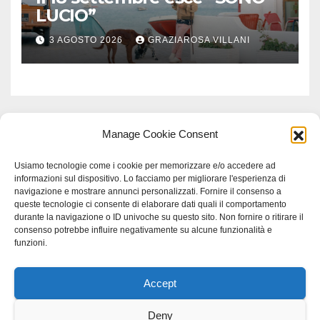
LUCIO”
3 AGOSTO 2026
GRAZIAROSA VILLANI
Manage Cookie Consent
Usiamo tecnologie come i cookie per memorizzare e/o accedere ad
informazioni sul dispositivo. Lo facciamo per migliorare l'esperienza di
navigazione e mostrare annunci personalizzati. Fornire il consenso a
queste tecnologie ci consente di elaborare dati quali il comportamento
durante la navigazione o ID univoche su questo sito. Non fornire o ritirare il
consenso potrebbe influire negativamente su alcune funzionalità e
funzioni.
Accept
Proudly powered by WordPress
|
Tema: Newspaperex di
Themeansar
.
Deny