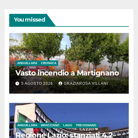
You missed
ANGUILLARA
CRONACA
Vasto incendio a Martignano
5 AGOSTO 2026
GRAZIAROSA VILLANI
ANGUILLARA
BRACCIANO
LAGO
TREVIGNANO
Regione Lazio: stanziati 4,2