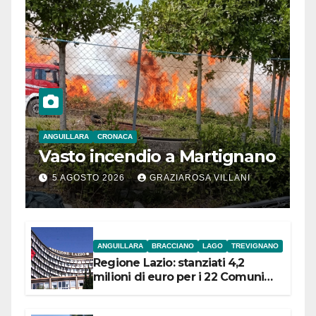
ANGUILLARA
CRONACA
Vasto incendio a Martignano
5 AGOSTO 2026
GRAZIAROSA VILLANI
ANGUILLARA
BRACCIANO
LAGO
TREVIGNANO
Regione Lazio: stanziati 4,2
milioni di euro per i 22 Comuni
dell’Etruria Meridionale