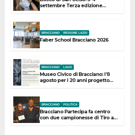
settembre Terza edizione
Festival “Storie in cielo e in terra”
BRACCIANO
REGIONE LAZIO
Faber School Bracciano 2026
BRACCIANO
LAGO
Museo Civico di Bracciano: l’8
agosto per i 20 anni progetto
“Conservare la memoria”
BRACCIANO
POLITICA
Bracciano Partecipa fa centro
con due campionesse di Tiro a
Segno in vista delle urne