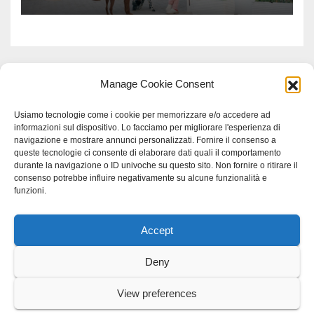
Manage Cookie Consent
Usiamo tecnologie come i cookie per memorizzare e/o accedere ad
informazioni sul dispositivo. Lo facciamo per migliorare l'esperienza di
navigazione e mostrare annunci personalizzati. Fornire il consenso a
queste tecnologie ci consente di elaborare dati quali il comportamento
durante la navigazione o ID univoche su questo sito. Non fornire o ritirare il
consenso potrebbe influire negativamente su alcune funzionalità e
funzioni.
Accept
Proudly powered by WordPress
|
Tema: Newspaperex di
Themeansar
.
Deny
Home
Gerenza
home
Lavoro
Scienza
studio specialistico bracciano
View preferences
Villani Comunicazione