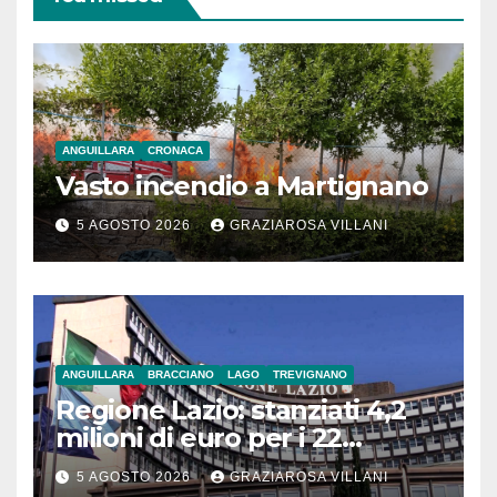
ANGUILLARA
CRONACA
Vasto incendio a Martignano
5 AGOSTO 2026
GRAZIAROSA VILLANI
ANGUILLARA
BRACCIANO
LAGO
TREVIGNANO
Regione Lazio: stanziati 4,2
milioni di euro per i 22
Comuni dell’Etruria
5 AGOSTO 2026
GRAZIAROSA VILLANI
Meridionale