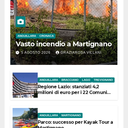
ANGUILLARA
CRONACA
Vasto incendio a Martignano
5 AGOSTO 2026
GRAZIAROSA VILLANI
ANGUILLARA
BRACCIANO
LAGO
TREVIGNANO
Regione Lazio: stanziati 4,2
milioni di euro per i 22 Comuni
dell’Etruria Meridionale
ANGUILLARA
MARTIGNANO
Parco: successo per Kayak Tour a
Martignano