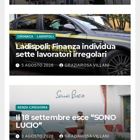
CRONACA
LADISPOLI
Ladispoli: Finanza individua
sette lavoratori irregolari
5 AGOSTO 2026
GRAZIAROSA VILLANI
SENZA CATEGORIA
Il 18 settembre esce “SONO
LUCIO”
3 AGOSTO 2026
GRAZIAROSA VILLANI