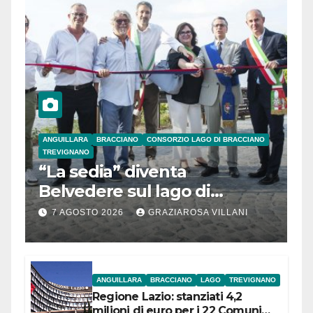
ANGUILLARA
BRACCIANO
CONSORZIO LAGO DI BRACCIANO
TREVIGNANO
“La sedia” diventa
Belvedere sul lago di
Bracciano: ieri
7 AGOSTO 2026
GRAZIAROSA VILLANI
l’inaugurazione
ANGUILLARA
BRACCIANO
LAGO
TREVIGNANO
Regione Lazio: stanziati 4,2
milioni di euro per i 22 Comuni