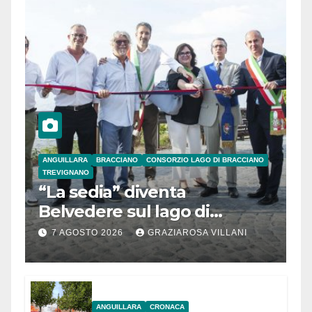
ANGUILLARA
BRACCIANO
CONSORZIO LAGO DI BRACCIANO
TREVIGNANO
“La sedia” diventa
Belvedere sul lago di
Bracciano: ieri
7 AGOSTO 2026
GRAZIAROSA VILLANI
l’inaugurazione
ANGUILLARA
CRONACA