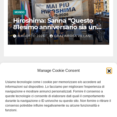
MONDO
Hiroshima: Sanna “Questo
81esimo anniversario sia un
monito per tutti”
6 AGOSTO 2026
GRAZIAROSA VILLANI
Manage Cookie Consent
Usiamo tecnologie come i cookie per memorizzare e/o accedere ad
informazioni sul dispositivo. Lo facciamo per migliorare l'esperienza di
navigazione e mostrare annunci personalizzati. Fornire il consenso a
queste tecnologie ci consente di elaborare dati quali il comportamento
durante la navigazione o ID univoche su questo sito. Non fornire o ritirare il
consenso potrebbe influire negativamente su alcune funzionalità e
funzioni.