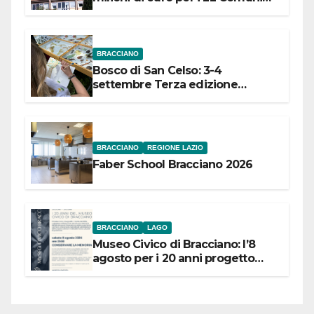
dell’Etruria Meridionale
BRACCIANO
Bosco di San Celso: 3-4
settembre Terza edizione
Festival “Storie in cielo e in terra”
BRACCIANO
REGIONE LAZIO
Faber School Bracciano 2026
BRACCIANO
LAGO
Museo Civico di Bracciano: l’8
agosto per i 20 anni progetto
“Conservare la memoria”