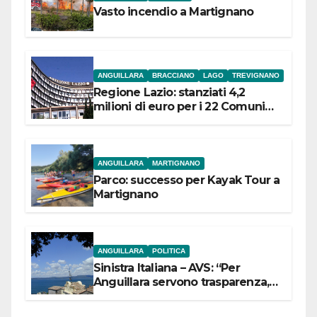
Vasto incendio a Martignano
ANGUILLARA
BRACCIANO
LAGO
TREVIGNANO
Regione Lazio: stanziati 4,2
milioni di euro per i 22 Comuni
dell’Etruria Meridionale
ANGUILLARA
MARTIGNANO
Parco: successo per Kayak Tour a
Martignano
ANGUILLARA
POLITICA
Sinistra Italiana – AVS: “Per
Anguillara servono trasparenza,
partecipazione e scelte politiche
coraggiose”