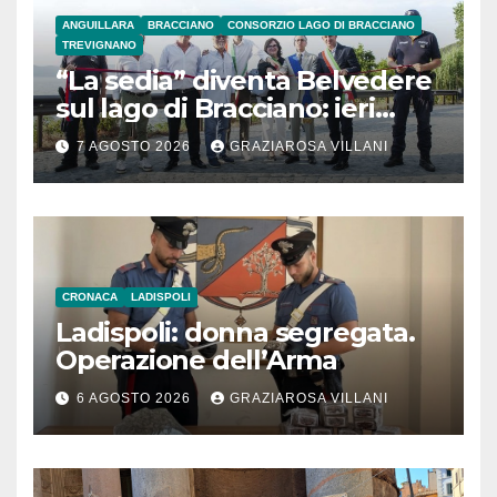
ANGUILLARA
BRACCIANO
CONSORZIO LAGO DI BRACCIANO
TREVIGNANO
“La sedia” diventa Belvedere
sul lago di Bracciano: ieri
l’inaugurazione
7 AGOSTO 2026
GRAZIAROSA VILLANI
CRONACA
LADISPOLI
Ladispoli: donna segregata.
Operazione dell’Arma
6 AGOSTO 2026
GRAZIAROSA VILLANI