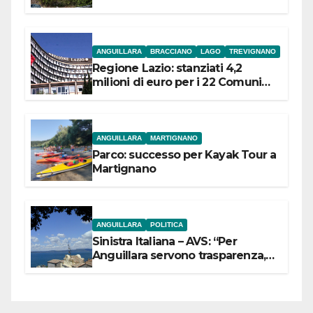
ANGUILLARA
BRACCIANO
LAGO
TREVIGNANO
Regione Lazio: stanziati 4,2
milioni di euro per i 22 Comuni
dell’Etruria Meridionale
ANGUILLARA
MARTIGNANO
Parco: successo per Kayak Tour a
Martignano
ANGUILLARA
POLITICA
Sinistra Italiana – AVS: “Per
Anguillara servono trasparenza,
partecipazione e scelte politiche
coraggiose”