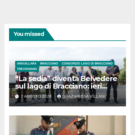
You missed
ANGUILLARA
BRACCIANO
CONSORZIO LAGO DI BRACCIANO
TREVIGNANO
“La sedia” diventa Belvedere
sul lago di Bracciano: ieri
l’inaugurazione
7 AGOSTO 2026
GRAZIAROSA VILLANI