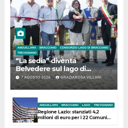
ANGUILLARA
BRACCIANO
CONSORZIO LAGO DI BRACCIANO
TREVIGNANO
“La sedia” diventa
Belvedere sul lago di
Bracciano: ieri
7 AGOSTO 2026
GRAZIAROSA VILLANI
l’inaugurazione
ANGUILLARA
BRACCIANO
LAGO
TREVIGNANO
Regione Lazio: stanziati 4,2
milioni di euro per i 22 Comuni
dell’Etruria Meridionale