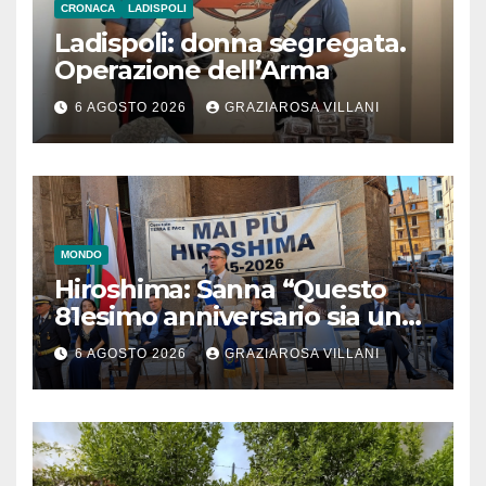
CRONACA
LADISPOLI
Ladispoli: donna segregata.
Operazione dell’Arma
6 AGOSTO 2026
GRAZIAROSA VILLANI
MONDO
Hiroshima: Sanna “Questo
81esimo anniversario sia un
monito per tutti”
6 AGOSTO 2026
GRAZIAROSA VILLANI