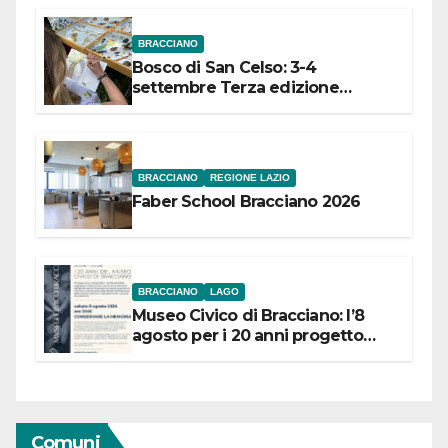
BRACCIANO
Bosco di San Celso: 3-4
settembre Terza edizione
Festival “Storie in cielo e in terra”
BRACCIANO
REGIONE LAZIO
Faber School Bracciano 2026
BRACCIANO
LAGO
Museo Civico di Bracciano: l’8
agosto per i 20 anni progetto
“Conservare la memoria”
Comuni