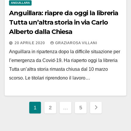
ANGUILLARA
Anguillara: riapre da oggi la libreria
Tutta un’altra storia in via Carlo
Alberto dalla Chiesa
20 APRILE 2020
GRAZIAROSA VILLANI
Anguillara in ripartenza dopo la difficile situazione per
l’emergenza da Covid-19. Ha riaperto oggi la libreria
Tutta un’altra storia rimasta chiusa dal 10 marzo
scorso. Le titolari riprendono il lavoro…
Paginazione
1
2
…
5
degli