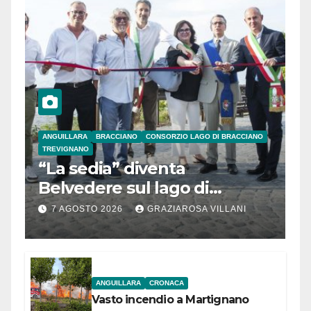
ANGUILLARA
BRACCIANO
CONSORZIO LAGO DI BRACCIANO
TREVIGNANO
“La sedia” diventa
Belvedere sul lago di
Bracciano: ieri
7 AGOSTO 2026
GRAZIAROSA VILLANI
l’inaugurazione
ANGUILLARA
CRONACA
Vasto incendio a Martignano