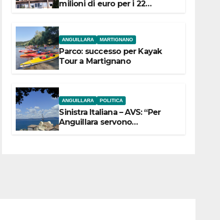
milioni di euro per i 22
Comuni dell’Etruria
Meridionale
ANGUILLARA
MARTIGNANO
Parco: successo per Kayak
Tour a Martignano
ANGUILLARA
POLITICA
Sinistra Italiana – AVS: “Per
Anguillara servono
trasparenza, partecipazione e
scelte politiche coraggiose”