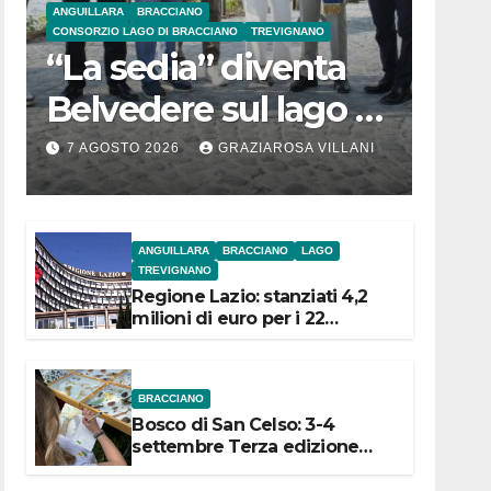
ANGUILLARA
BRACCIANO
CONSORZIO LAGO DI BRACCIANO
TREVIGNANO
“La sedia” diventa
Belvedere sul lago di
Bracciano: ieri
7 AGOSTO 2026
GRAZIAROSA VILLANI
l’inaugurazione
ANGUILLARA
BRACCIANO
LAGO
TREVIGNANO
Regione Lazio: stanziati 4,2
milioni di euro per i 22
Comuni dell’Etruria
Meridionale
BRACCIANO
Bosco di San Celso: 3-4
settembre Terza edizione
Festival “Storie in cielo e in
terra”