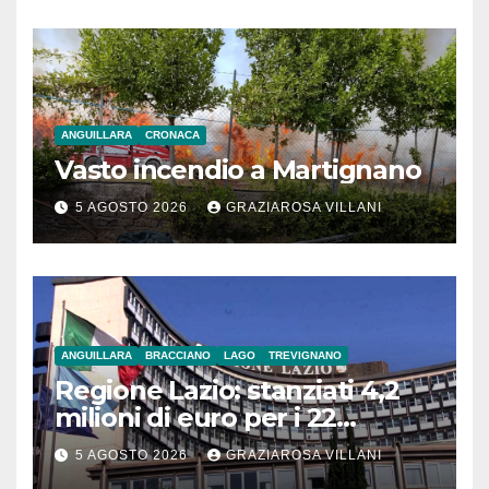
ANGUILLARA
CRONACA
Vasto incendio a Martignano
5 AGOSTO 2026
GRAZIAROSA VILLANI
ANGUILLARA
BRACCIANO
LAGO
TREVIGNANO
Regione Lazio: stanziati 4,2
milioni di euro per i 22
Comuni dell’Etruria
5 AGOSTO 2026
GRAZIAROSA VILLANI
Meridionale