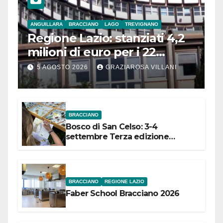
ANGUILLARA
BRACCIANO
LAGO
TREVIGNANO
Regione Lazio: stanziati 4,2
milioni di euro per i 22
Comuni dell’Etruria
5 AGOSTO 2026
GRAZIAROSA VILLANI
Meridionale
BRACCIANO
Bosco di San Celso: 3-4
settembre Terza edizione
Festival “Storie in cielo e in terra”
BRACCIANO
REGIONE LAZIO
Faber School Bracciano 2026