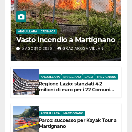
ANGUILLARA
CRONACA
Vasto incendio a Martignano
5 AGOSTO 2026
GRAZIAROSA VILLANI
ANGUILLARA
BRACCIANO
LAGO
TREVIGNANO
Regione Lazio: stanziati 4,2
milioni di euro per i 22 Comuni
dell’Etruria Meridionale
ANGUILLARA
MARTIGNANO
Parco: successo per Kayak Tour a
Martignano