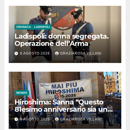
CRONACA
LADISPOLI
Ladispoli: donna segregata.
Operazione dell’Arma
6 AGOSTO 2026
GRAZIAROSA VILLANI
MONDO
Hiroshima: Sanna “Questo
81esimo anniversario sia un
monito per tutti”
6 AGOSTO 2026
GRAZIAROSA VILLANI