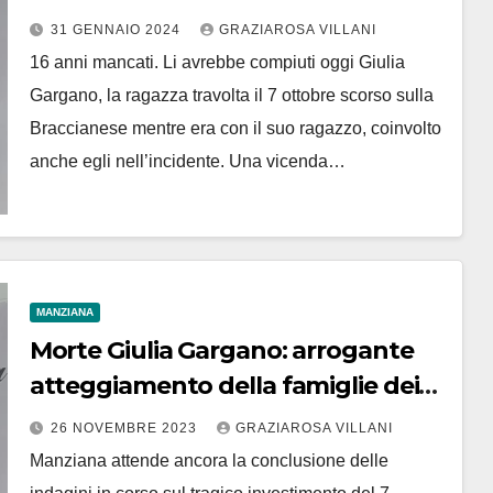
omicidio stradale al via i processo
31 GENNAIO 2024
GRAZIAROSA VILLANI
per la ragazza che guidava l’auto
16 anni mancati. Li avrebbe compiuti oggi Giulia
che l’ha travolta
Gargano, la ragazza travolta il 7 ottobre scorso sulla
Braccianese mentre era con il suo ragazzo, coinvolto
anche egli nell’incidente. Una vicenda…
MANZIANA
Morte Giulia Gargano: arrogante
atteggiamento della famiglie dei
ragazzi che erano a bordo dell’auto
26 NOVEMBRE 2023
GRAZIAROSA VILLANI
investitrice
Manziana attende ancora la conclusione delle