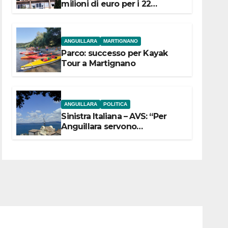
milioni di euro per i 22
Comuni dell’Etruria
Meridionale
ANGUILLARA
MARTIGNANO
Parco: successo per Kayak
Tour a Martignano
ANGUILLARA
POLITICA
Sinistra Italiana – AVS: “Per
Anguillara servono
trasparenza, partecipazione e
scelte politiche coraggiose”