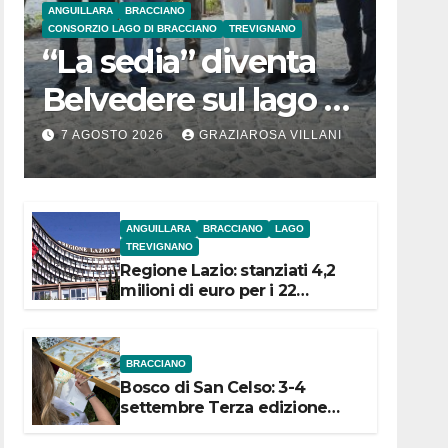
ANGUILLARA
BRACCIANO
CONSORZIO LAGO DI BRACCIANO
TREVIGNANO
“La sedia” diventa
Belvedere sul lago di
Bracciano: ieri
7 AGOSTO 2026
GRAZIAROSA VILLANI
l’inaugurazione
ANGUILLARA
BRACCIANO
LAGO
TREVIGNANO
Regione Lazio: stanziati 4,2
milioni di euro per i 22
Comuni dell’Etruria
Meridionale
BRACCIANO
Bosco di San Celso: 3-4
settembre Terza edizione
Festival “Storie in cielo e in
terra”