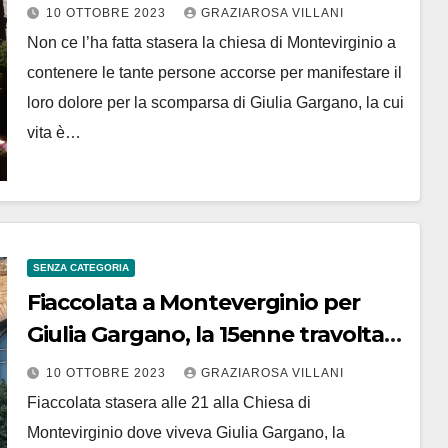
10 OTTOBRE 2023
GRAZIAROSA VILLANI
Non ce l’ha fatta stasera la chiesa di Montevirginio a
contenere le tante persone accorse per manifestare il
loro dolore per la scomparsa di Giulia Gargano, la cui
vita è…
SENZA CATEGORIA
Fiaccolata a Monteverginio per
Giulia Gargano, la 15enne travolta
da un’auto a Manziana. Dai
10 OTTOBRE 2023
GRAZIAROSA VILLANI
familiari: “sì alla donazione degli
Fiaccolata stasera alle 21 alla Chiesa di
organi”
Montevirginio dove viveva Giulia Gargano, la