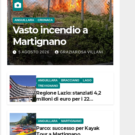
ANGUILLARA
CRONACA
Vasto incendio a
Martignano
5 AGOSTO 2026
GRAZIAROSA VILLANI
ANGUILLARA
BRACCIANO
LAGO
TREVIGNANO
Regione Lazio: stanziati 4,2
milioni di euro per i 22
Comuni dell’Etruria
Meridionale
ANGUILLARA
MARTIGNANO
Parco: successo per Kayak
Tour a Martignano