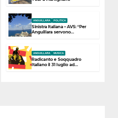
ANGUILLARA
POLITICA
Sinistra Italiana – AVS: “Per
Anguillara servono
trasparenza, partecipazione e
scelte politiche coraggiose”
ANGUILLARA
MUSICA
Radicanto e Soqquadro
Italiano il 31 luglio ad
Anguillara