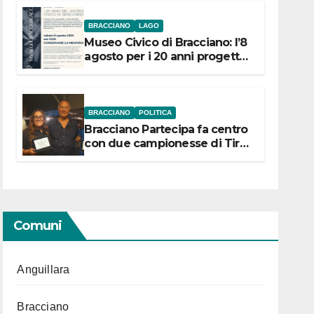
BRACCIANO
LAGO
Museo Civico di Bracciano: l’8
agosto per i 20 anni progetto
“Conservare la memoria”
BRACCIANO
POLITICA
Bracciano Partecipa fa centro
con due campionesse di Tiro
a Segno in vista delle urne
Comuni
Anguillara
Bracciano