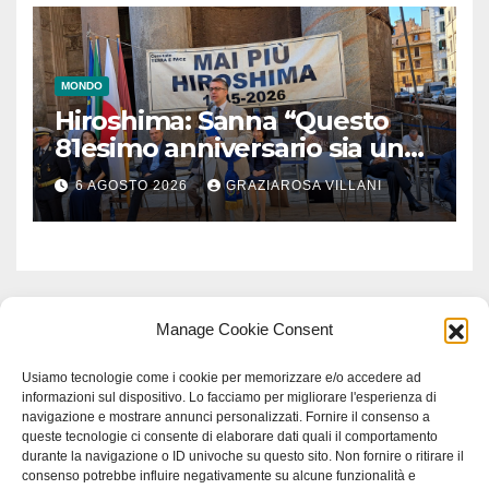
MONDO
Hiroshima: Sanna “Questo
81esimo anniversario sia un
monito per tutti”
6 AGOSTO 2026
GRAZIAROSA VILLANI
Manage Cookie Consent
Usiamo tecnologie come i cookie per memorizzare e/o accedere ad
informazioni sul dispositivo. Lo facciamo per migliorare l'esperienza di
navigazione e mostrare annunci personalizzati. Fornire il consenso a
queste tecnologie ci consente di elaborare dati quali il comportamento
durante la navigazione o ID univoche su questo sito. Non fornire o ritirare il
consenso potrebbe influire negativamente su alcune funzionalità e