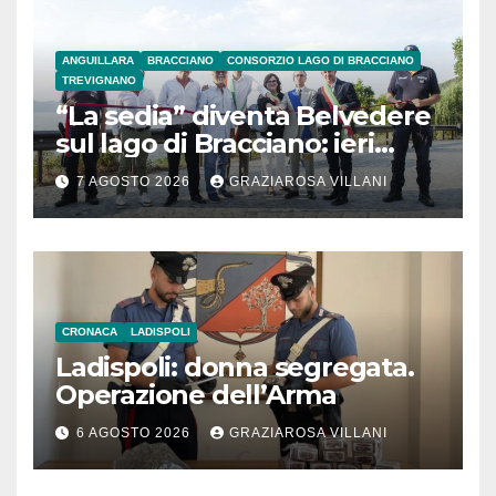
ANGUILLARA
BRACCIANO
CONSORZIO LAGO DI BRACCIANO
TREVIGNANO
“La sedia” diventa Belvedere
sul lago di Bracciano: ieri
l’inaugurazione
7 AGOSTO 2026
GRAZIAROSA VILLANI
CRONACA
LADISPOLI
Ladispoli: donna segregata.
Operazione dell’Arma
6 AGOSTO 2026
GRAZIAROSA VILLANI