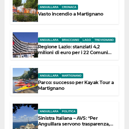
ANGUILLARA
CRONACA
Vasto incendio a Martignano
ANGUILLARA
BRACCIANO
LAGO
TREVIGNANO
Regione Lazio: stanziati 4,2
milioni di euro per i 22 Comuni
dell’Etruria Meridionale
ANGUILLARA
MARTIGNANO
Parco: successo per Kayak Tour a
Martignano
ANGUILLARA
POLITICA
Sinistra Italiana – AVS: “Per
Anguillara servono trasparenza,