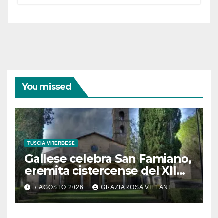
partecipazione e scelte politiche
coraggiose”
You missed
TUSCIA VITERBESE
Gallese celebra San Famiano,
eremita cistercense del XII
secolo
7 AGOSTO 2026
GRAZIAROSA VILLANI