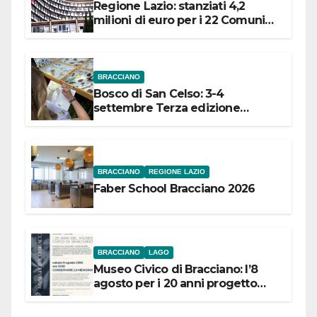
Regione Lazio: stanziati 4,2
milioni di euro per i 22 Comuni
dell’Etruria Meridionale
BRACCIANO
Bosco di San Celso: 3-4
settembre Terza edizione
Festival “Storie in cielo e in terra”
BRACCIANO
REGIONE LAZIO
Faber School Bracciano 2026
BRACCIANO
LAGO
Museo Civico di Bracciano: l’8
agosto per i 20 anni progetto
“Conservare la memoria”