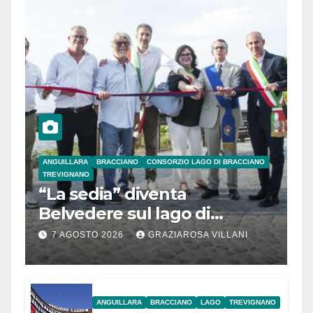
ANGUILLARA
BRACCIANO
CONSORZIO LAGO DI BRACCIANO
TREVIGNANO
“La sedia” diventa
Belvedere sul lago di
Bracciano: ieri
7 AGOSTO 2026
GRAZIAROSA VILLANI
l’inaugurazione
ANGUILLARA
BRACCIANO
LAGO
TREVIGNANO