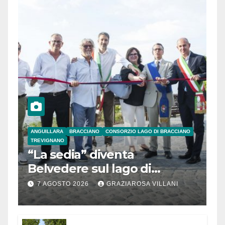
ANGUILLARA
BRACCIANO
CONSORZIO LAGO DI BRACCIANO
TREVIGNANO
“La sedia” diventa
Belvedere sul lago di
Bracciano: ieri
7 AGOSTO 2026
GRAZIAROSA VILLANI
l’inaugurazione