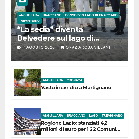
ANGUILLARA
BRACCIANO
CONSORZIO LAGO DI BRACCIANO
TREVIGNANO
“La sedia” diventa
Belvedere sul lago di
Bracciano: ieri
7 AGOSTO 2026
GRAZIAROSA VILLANI
l’inaugurazione
ANGUILLARA
CRONACA
Vasto incendio a Martignano
ANGUILLARA
BRACCIANO
LAGO
TREVIGNANO
Regione Lazio: stanziati 4,2
milioni di euro per i 22 Comuni
dell’Etruria Meridionale