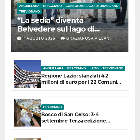
ANGUILLARA
BRACCIANO
CONSORZIO LAGO DI BRACCIANO
TREVIGNANO
“La sedia” diventa
Belvedere sul lago di
Bracciano: ieri
7 AGOSTO 2026
GRAZIAROSA VILLANI
l’inaugurazione
ANGUILLARA
BRACCIANO
LAGO
TREVIGNANO
Regione Lazio: stanziati 4,2
milioni di euro per i 22 Comuni
dell’Etruria Meridionale
BRACCIANO
Bosco di San Celso: 3-4
settembre Terza edizione
Festival “Storie in cielo e in terra”