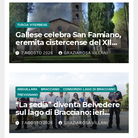
TUSCIA VITERBESE
Gallese celebra San Famiano,
eremita cistercense del XII
secolo
7 AGOSTO 2026
GRAZIAROSA VILLANI
ANGUILLARA
BRACCIANO
CONSORZIO LAGO DI BRACCIANO
TREVIGNANO
“La sedia” diventa Belvedere
sul lago di Bracciano: ieri
l’inaugurazione
7 AGOSTO 2026
GRAZIAROSA VILLANI