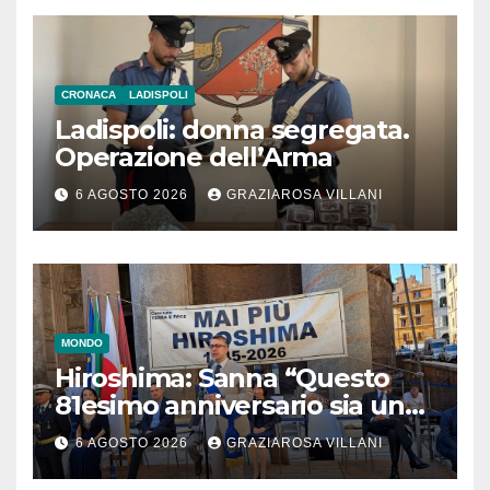
CRONACA
LADISPOLI
Ladispoli: donna segregata.
Operazione dell’Arma
6 AGOSTO 2026
GRAZIAROSA VILLANI
MONDO
Hiroshima: Sanna “Questo
81esimo anniversario sia un
monito per tutti”
6 AGOSTO 2026
GRAZIAROSA VILLANI