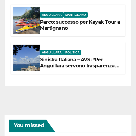
ANGUILLARA
MARTIGNANO
Parco: successo per Kayak Tour a
Martignano
ANGUILLARA
POLITICA
Sinistra Italiana – AVS: “Per
Anguillara servono trasparenza,
partecipazione e scelte politiche
coraggiose”
You missed