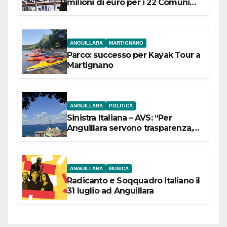
milioni di euro per i 22 Comuni
dell’Etruria Meridionale
ANGUILLARA
MARTIGNANO
Parco: successo per Kayak Tour a
Martignano
ANGUILLARA
POLITICA
Sinistra Italiana – AVS: “Per
Anguillara servono trasparenza,
partecipazione e scelte politiche
coraggiose”
ANGUILLARA
MUSICA
Radicanto e Soqquadro Italiano il
31 luglio ad Anguillara