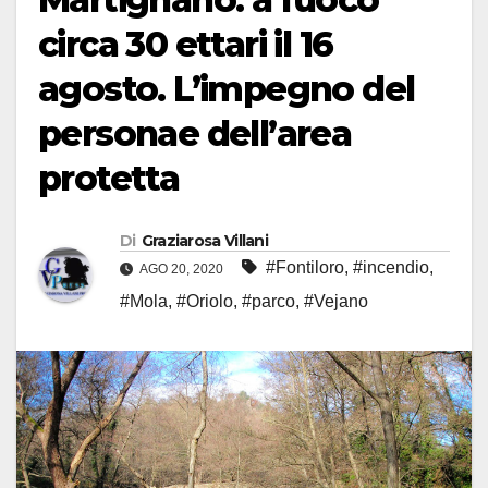
circa 30 ettari il 16
agosto. L’impegno del
personae dell’area
protetta
Di
Graziarosa Villani
#Fontiloro
,
#incendio
,
AGO 20, 2020
#Mola
,
#Oriolo
,
#parco
,
#Vejano