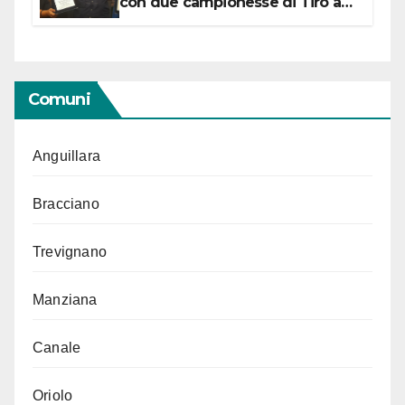
con due campionesse di Tiro a
Segno in vista delle urne
Comuni
Anguillara
Bracciano
Trevignano
Manziana
Canale
Oriolo