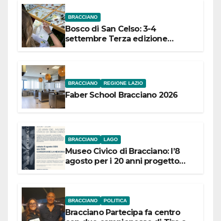
BRACCIANO
Bosco di San Celso: 3-4
settembre Terza edizione
Festival “Storie in cielo e in terra”
BRACCIANO
REGIONE LAZIO
Faber School Bracciano 2026
BRACCIANO
LAGO
Museo Civico di Bracciano: l’8
agosto per i 20 anni progetto
“Conservare la memoria”
BRACCIANO
POLITICA
Bracciano Partecipa fa centro