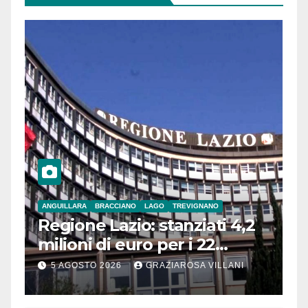
ANGUILLARA
BRACCIANO
LAGO
TREVIGNANO
Regione Lazio: stanziati 4,2
milioni di euro per i 22
Comuni dell’Etruria
5 AGOSTO 2026
GRAZIAROSA VILLANI
Meridionale