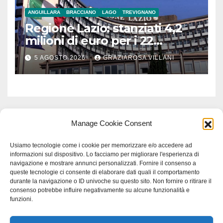
ANGUILLARA
BRACCIANO
LAGO
TREVIGNANO
Regione Lazio: stanziati 4,2
milioni di euro per i 22
Comuni dell’Etruria
5 AGOSTO 2026
GRAZIAROSA VILLANI
Meridionale
Manage Cookie Consent
Usiamo tecnologie come i cookie per memorizzare e/o accedere ad
informazioni sul dispositivo. Lo facciamo per migliorare l'esperienza di
navigazione e mostrare annunci personalizzati. Fornire il consenso a
queste tecnologie ci consente di elaborare dati quali il comportamento
durante la navigazione o ID univoche su questo sito. Non fornire o ritirare il
consenso potrebbe influire negativamente su alcune funzionalità e
funzioni.