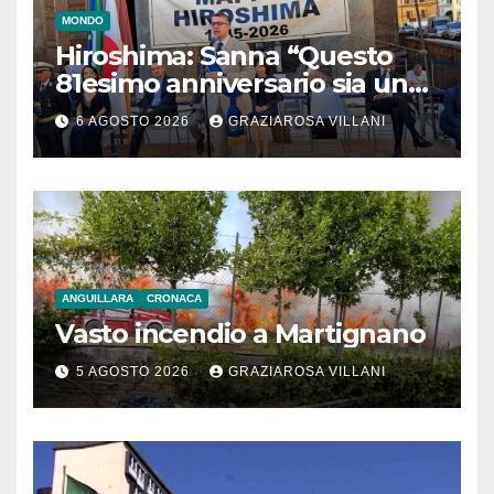
MONDO
Hiroshima: Sanna “Questo
81esimo anniversario sia un
monito per tutti”
6 AGOSTO 2026
GRAZIAROSA VILLANI
ANGUILLARA
CRONACA
Vasto incendio a Martignano
5 AGOSTO 2026
GRAZIAROSA VILLANI