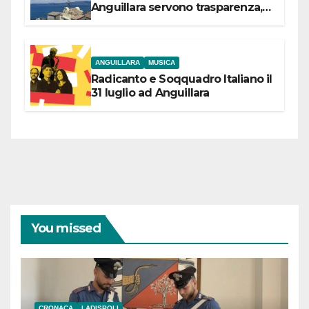
Anguillara servono trasparenza,
partecipazione e scelte politiche
coraggiose”
ANGUILLARA
MUSICA
Radicanto e Soqquadro Italiano il
31 luglio ad Anguillara
You missed
CRONACA
LADISPOLI