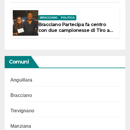
“Conservare la memoria”
BRACCIANO
POLITICA
Bracciano Partecipa fa centro
con due campionesse di Tiro a
Segno in vista delle urne
Comuni
Anguillara
Bracciano
Trevignano
Manziana