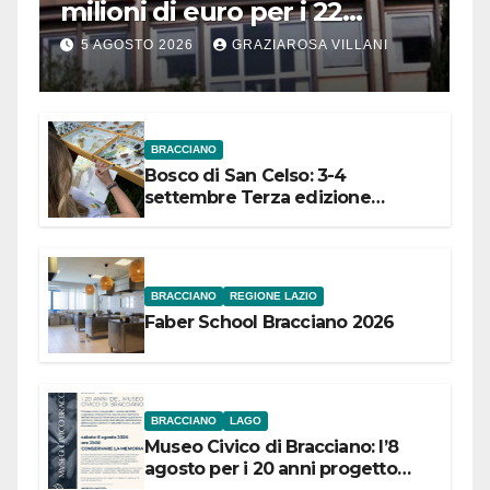
milioni di euro per i 22
Comuni dell’Etruria
5 AGOSTO 2026
GRAZIAROSA VILLANI
Meridionale
BRACCIANO
Bosco di San Celso: 3-4
settembre Terza edizione
Festival “Storie in cielo e in terra”
BRACCIANO
REGIONE LAZIO
Faber School Bracciano 2026
BRACCIANO
LAGO
Museo Civico di Bracciano: l’8
agosto per i 20 anni progetto