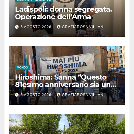
Ladispoli: donna segregata.
Operazione dell’Arma
6 AGOSTO 2026
GRAZIAROSA VILLANI
MONDO
Hiroshima: Sanna “Questo
81esimo anniversario sia un
monito per tutti”
6 AGOSTO 2026
GRAZIAROSA VILLANI