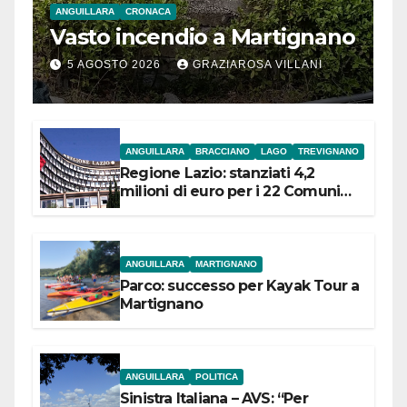
ANGUILLARA
CRONACA
Vasto incendio a Martignano
5 AGOSTO 2026
GRAZIAROSA VILLANI
ANGUILLARA
BRACCIANO
LAGO
TREVIGNANO
Regione Lazio: stanziati 4,2
milioni di euro per i 22 Comuni
dell’Etruria Meridionale
ANGUILLARA
MARTIGNANO
Parco: successo per Kayak Tour a
Martignano
ANGUILLARA
POLITICA
Sinistra Italiana – AVS: “Per