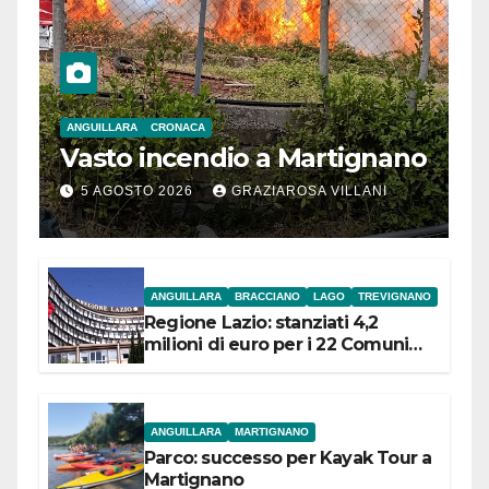
ANGUILLARA
CRONACA
Vasto incendio a Martignano
5 AGOSTO 2026
GRAZIAROSA VILLANI
ANGUILLARA
BRACCIANO
LAGO
TREVIGNANO
Regione Lazio: stanziati 4,2
milioni di euro per i 22 Comuni
dell’Etruria Meridionale
ANGUILLARA
MARTIGNANO
Parco: successo per Kayak Tour a
Martignano