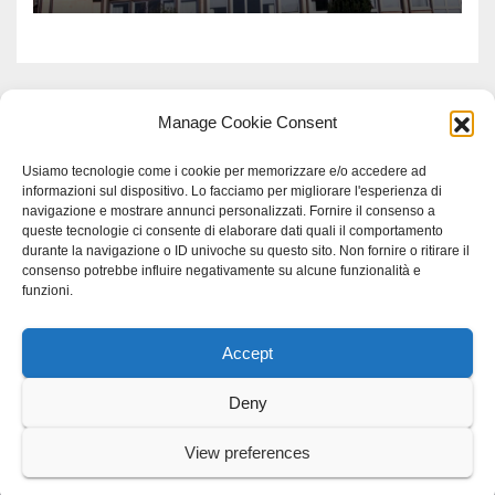
Manage Cookie Consent
Usiamo tecnologie come i cookie per memorizzare e/o accedere ad
informazioni sul dispositivo. Lo facciamo per migliorare l'esperienza di
navigazione e mostrare annunci personalizzati. Fornire il consenso a
queste tecnologie ci consente di elaborare dati quali il comportamento
durante la navigazione o ID univoche su questo sito. Non fornire o ritirare il
consenso potrebbe influire negativamente su alcune funzionalità e
funzioni.
Accept
Proudly powered by WordPress
|
Tema: Newspaperex di
Themeansar
.
Deny
Home
Gerenza
home
Lavoro
Scienza
studio specialistico bracciano
View preferences
Villani Comunicazione