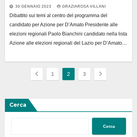
30 GENNAIO 2023
GRAZIAROSA VILLANI
Dibattito sui temi al centro del programma del
candidato per Azione per D’Amato Presidente alle
elezioni regionali Paolo Bianchini candidato nella lista
Azione alle elezioni regionali del Lazio per D’Amato…
Paginazione
1
2
3
degli
articoli
Cerca
Cerca