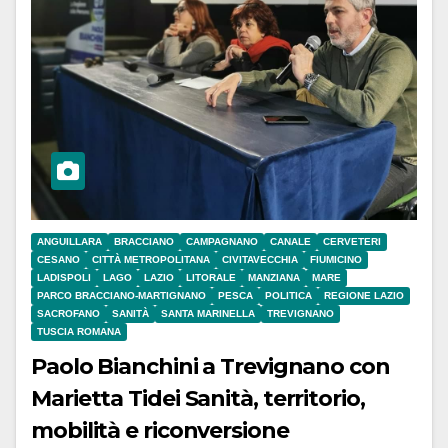
ANGUILLARA
BRACCIANO
CAMPAGNANO
CANALE
CERVETERI
CESANO
CITTÀ METROPOLITANA
CIVITAVECCHIA
FIUMICINO
LADISPOLI
LAGO
LAZIO
LITORALE
MANZIANA
MARE
PARCO BRACCIANO-MARTIGNANO
PESCA
POLITICA
REGIONE LAZIO
SACROFANO
SANITÀ
SANTA MARINELLA
TREVIGNANO
TUSCIA ROMANA
Paolo Bianchini a Trevignano con
Marietta Tidei Sanità, territorio,
mobilità e riconversione