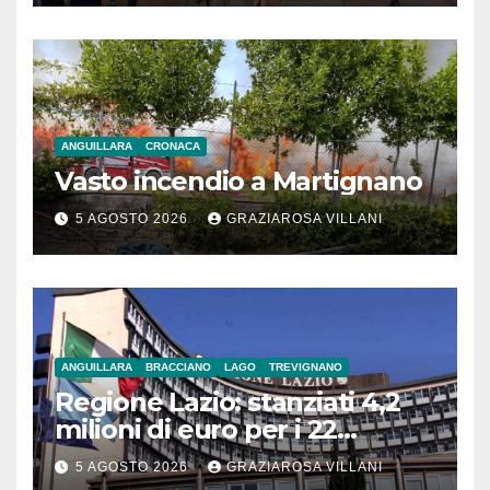
ANGUILLARA
CRONACA
Vasto incendio a Martignano
5 AGOSTO 2026
GRAZIAROSA VILLANI
ANGUILLARA
BRACCIANO
LAGO
TREVIGNANO
Regione Lazio: stanziati 4,2
milioni di euro per i 22
Comuni dell’Etruria
5 AGOSTO 2026
GRAZIAROSA VILLANI
Meridionale