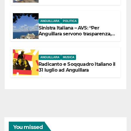
ANGUILLARA
POLITICA
Sinistra Italiana – AVS: “Per
Anguillara servono trasparenza,
partecipazione e scelte politiche
coraggiose”
ANGUILLARA
MUSICA
Radicanto e Soqquadro Italiano il
31 luglio ad Anguillara
You missed