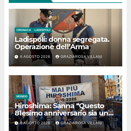
CRONACA
LADISPOLI
Ladispoli: donna segregata.
Operazione dell’Arma
6 AGOSTO 2026
GRAZIAROSA VILLANI
MONDO
Hiroshima: Sanna “Questo
81esimo anniversario sia un
monito per tutti”
6 AGOSTO 2026
GRAZIAROSA VILLANI