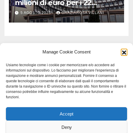
milioni di euro per i 22
Comuni dell’Etruria
5 AGOSTO 2026
GRAZIAROSA VILLANI
Meridionale
Manage Cookie Consent
Usiamo tecnologie come i cookie per memorizzare e/o accedere ad
informazioni sul dispositivo. Lo facciamo per migliorare l'esperienza di
navigazione e mostrare annunci personalizzati. Fornire il consenso a
queste tecnologie ci consente di elaborare dati quali il comportamento
durante la navigazione o ID univoche su questo sito. Non fornire o ritirare il
consenso potrebbe influire negativamente su alcune funzionalità e
funzioni.
Accept
Proudly powered by WordPress
|
Tema: Newspaperex di
Themeansar
.
Deny
Home
Gerenza
home
Lavoro
Scienza
studio specialistico bracciano