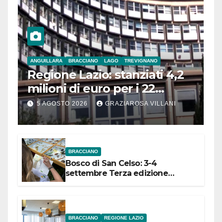
ANGUILLARA
BRACCIANO
LAGO
TREVIGNANO
Regione Lazio: stanziati 4,2
milioni di euro per i 22
Comuni dell’Etruria
5 AGOSTO 2026
GRAZIAROSA VILLANI
Meridionale
BRACCIANO
Bosco di San Celso: 3-4
settembre Terza edizione
Festival “Storie in cielo e in terra”
BRACCIANO
REGIONE LAZIO