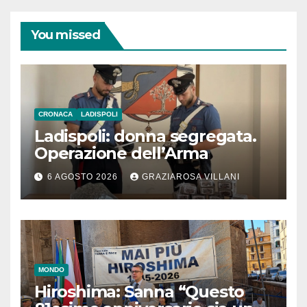
You missed
CRONACA
LADISPOLI
Ladispoli: donna segregata.
Operazione dell’Arma
6 AGOSTO 2026
GRAZIAROSA VILLANI
MONDO
Hiroshima: Sanna “Questo