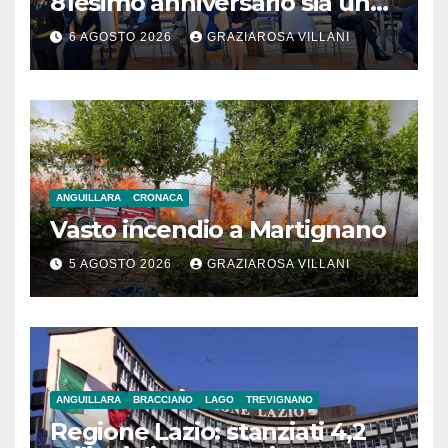
81esimo anniversario sia un
monito per tutti”
6 AGOSTO 2026
GRAZIAROSA VILLANI
ANGUILLARA
CRONACA
Vasto incendio a Martignano
5 AGOSTO 2026
GRAZIAROSA VILLANI
ANGUILLARA
BRACCIANO
LAGO
TREVIGNANO
Regione Lazio: stanziati 4,2