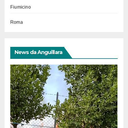
Fiumicino
Roma
News da Anguillara