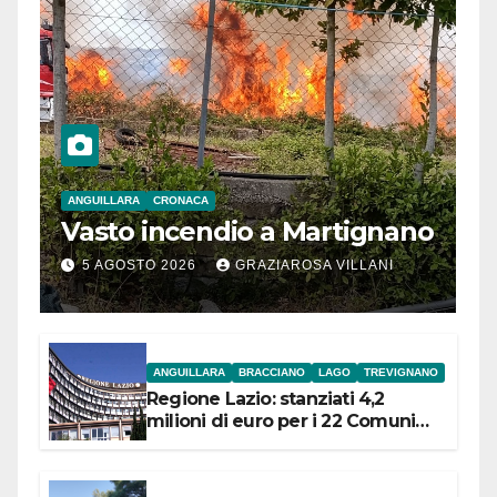
ANGUILLARA
CRONACA
Vasto incendio a Martignano
5 AGOSTO 2026
GRAZIAROSA VILLANI
ANGUILLARA
BRACCIANO
LAGO
TREVIGNANO
Regione Lazio: stanziati 4,2
milioni di euro per i 22 Comuni
dell’Etruria Meridionale