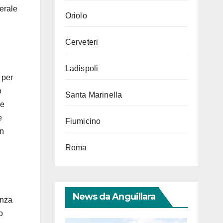
nerale
Oriolo
Cerveteri
Ladispoli
 per
o
Santa Marinella
le
e
Fiumicino
in
Roma
News da Anguillara
enza
o