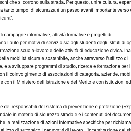
ischi che si corrono sulla strada. Per questo, unire cultura, espe
da tanto tempo, di sicurezza è un passo avanti importante verso
icura”.
di campagne informative, attività formative e progetti di
no l’auto per motivi di servizio sia agli studenti degli istituti di o
rmazione scuola-lavoro e delle attività di educazione civica. Inai
lla mobilità sicura e sostenibile, anche attraverso l’utilizzo di
, e a sviluppare programmi di studio, ricerca e formazione per i
on il coinvolgimento di associazioni di categoria, aziende, mobil
e con il Ministero dell’Istruzione e del Merito e con istituzioni ed
ne dei responsabili del sistema di prevenzione e protezione (Rsp
dale in materia di sicurezza stradale e i contenuti del documen
he la realizzazione di azioni informative specifiche per richiam
tilizzo di autoveicoli per motivi di lavoro, l’incentivazione dei s