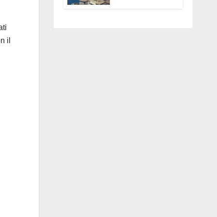
Anguillara
servono
trasparenza,
ti
partecipazione e
n il
scelte politiche
coraggiose”