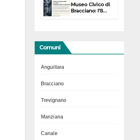
Museo Civico di
Bracciano: l’8
agosto per i 20
anni progetto
“Conservare la
memoria”
Comuni
Anguillara
Bracciano
Trevignano
Manziana
Canale