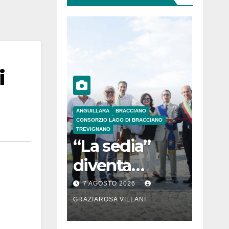
i
ANGUILLARA
BRACCIANO
CONSORZIO LAGO DI BRACCIANO
TREVIGNANO
“La sedia”
diventa
Belvedere sul
7 AGOSTO 2026
lago di
GRAZIAROSA VILLANI
Bracciano: ieri