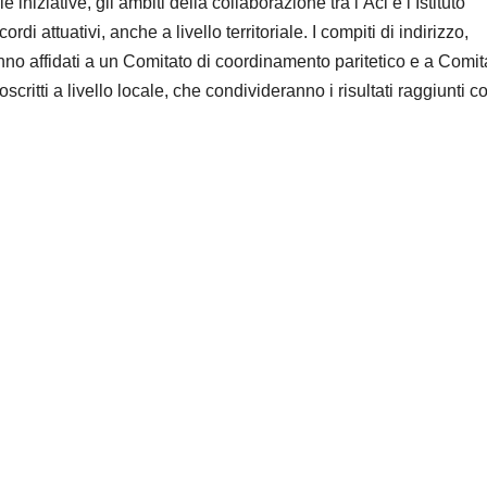
iniziative, gli ambiti della collaborazione tra l’Aci e l’Istituto
rdi attuativi, anche a livello territoriale. I compiti di indirizzo,
no affidati a un Comitato di coordinamento paritetico e a Comita
ttoscritti a livello locale, che condivideranno i risultati raggiunti co