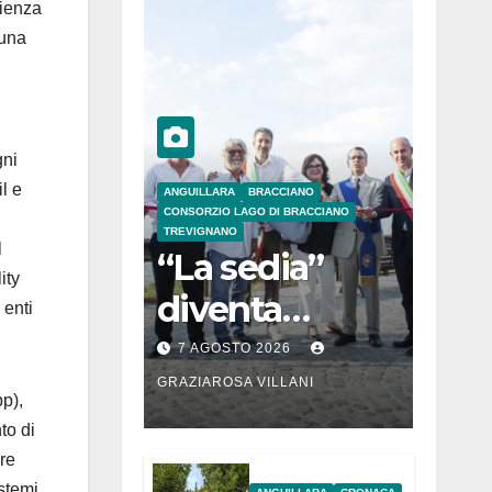
rienza
 una
gni
l e
ANGUILLARA
BRACCIANO
CONSORZIO LAGO DI BRACCIANO
TREVIGNANO
l
“La sedia”
ity
diventa
 enti
Belvedere sul
7 AGOSTO 2026
lago di
GRAZIAROSA VILLANI
p),
Bracciano: ieri
to di
are
l’inaugurazion
istemi