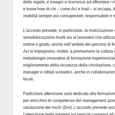
delle regole, e insegni a riconosce ed affrontare i r
e know-how di chi – come Aci e Inail – si occupa, 
mobilità sempre più consapevole, responsabile e s
L’accordo prevede, in particolare, la realizzazione 
sensibilizzazione rivolti sia ai lavoratori che utilizza
ordine e grado, anche nell’ambito dei percorsi di fo
Aci si impegnano, inoltre, a promuovere la cultura de
metodologie innovative di formazione esperienziale
miglioramento della sicurezza della circolazione, c
manager e istituti scolastici, anche in collaborazion
locali.
Particolare attenzione sarà dedicata alla formazio
per arricchire le competenze del management azien
valutazione dei rischi (Dvr). L’accordo prevede anc
l’attenzione delle imprese sui pericoli connessi all’u