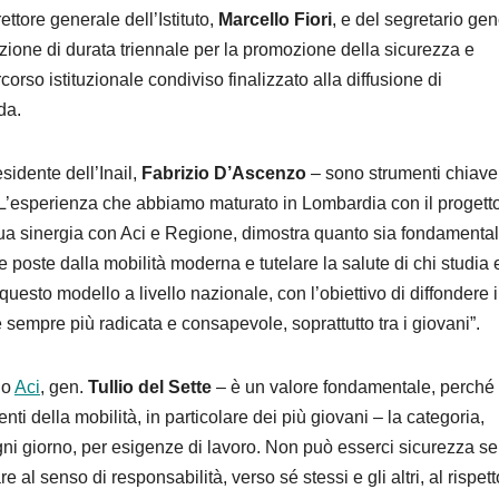
ettore generale dell’Istituto,
Marcello Fiori
, e del segretario ge
zione di durata triennale per la promozione della sicurezza e
orso istituzionale condiviso finalizzato alla diffusione di
da.
sidente dell’Inail,
Fabrizio D’Ascenzo
– sono strumenti chiave
nere. L’esperienza che abbiamo maturato in Lombardia con il progett
oficua sinergia con Aci e Regione, dimostra quanto sia fondamenta
de poste dalla mobilità moderna e tutelare la salute di chi studia 
uesto modello a livello nazionale, con l’obiettivo di diffondere 
 sempre più radicata e consapevole, soprattutto tra i giovani”.
io
Aci
, gen.
Tullio del Sette
– è un valore fondamentale, perché
 utenti della mobilità, in particolare dei più giovani – la categoria,
 ogni giorno, per esigenze di lavoro. Non può esserci sicurezza s
al senso di responsabilità, verso sé stessi e gli altri, al rispett