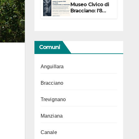
Museo Civico di
Bracciano: l’8
agosto per i 20
anni progetto
“Conservare la
memoria”
Comuni
Anguillara
Bracciano
Trevignano
Manziana
Canale