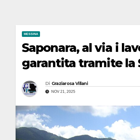
MESSINA
Saponara, al via i lavo
garantita tramite la S
Di
Graziarosa Villani
NOV 21, 2025