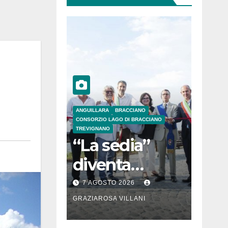
ANGUILLARA
BRACCIANO
CONSORZIO LAGO DI BRACCIANO
TREVIGNANO
“La sedia”
diventa
Belvedere sul
7 AGOSTO 2026
lago di
GRAZIAROSA VILLANI
Bracciano: ieri