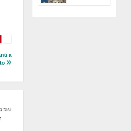
Anguillara
servono
trasparenza,
partecipazione e
scelte politiche
coraggiose”
nti a
tto
a tesi
n