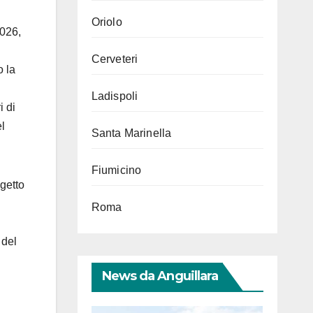
Oriolo
2026,
Cerveteri
o la
Ladispoli
i di
l
Santa Marinella
Fiumicino
getto
Roma
 del
News da Anguillara