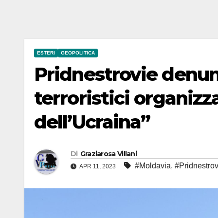
ESTERI
GEOPOLITICA
Pridnestrovie denunc
terroristici organizza
dell’Ucraina”
Di
Graziarosa Villani
#Moldavia
,
#Pridnestrov
APR 11, 2023