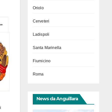
Oriolo
Cerveteri
Ladispoli
Santa Marinella
Fiumicino
Roma
News da Anguillara
i