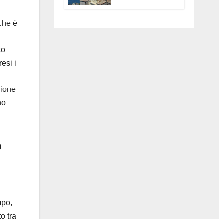
Anguillara
servono
che è
trasparenza,
partecipazione e
scelte politiche
to
coraggiose”
esi i
o
zione
no
o
mpo,
o tra