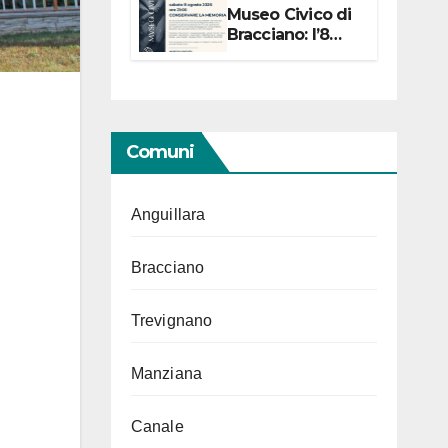
Museo Civico di
Bracciano: l’8
agosto per i 20
anni progetto
“Conservare la
memoria”
Comuni
Anguillara
Bracciano
Trevignano
Manziana
Canale