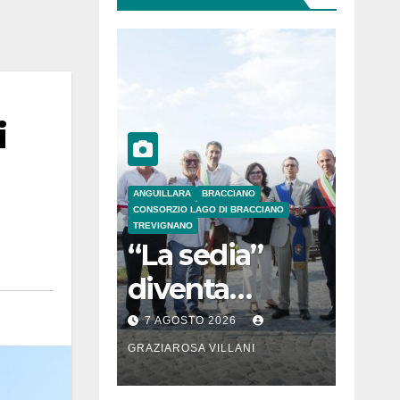
i
ANGUILLARA
BRACCIANO
CONSORZIO LAGO DI BRACCIANO
TREVIGNANO
“La sedia”
diventa
Belvedere sul
7 AGOSTO 2026
lago di
GRAZIAROSA VILLANI
Bracciano: ieri