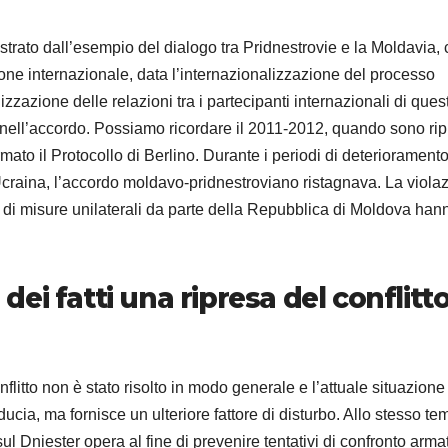
rato dall’esempio del dialogo tra Pridnestrovie e la Moldavia, 
one internazionale, data l’internazionalizzazione del processo
zzazione delle relazioni tra i partecipanti internazionali di ques
 nell’accordo. Possiamo ricordare il 2011-2012, quando sono ripr
rmato il Protocollo di Berlino. Durante i periodi di deteriorament
 Ucraina, l’accordo moldavo-pridnestroviano ristagnava. La viola
 di misure unilaterali da parte della Repubblica di Moldova han
 dei fatti una ripresa del conflitt
flitto non è stato risolto in modo generale e l’attuale situazione
iducia, ma fornisce un ulteriore fattore di disturbo. Allo stesso te
ul Dniester opera al fine di prevenire tentativi di confronto armat