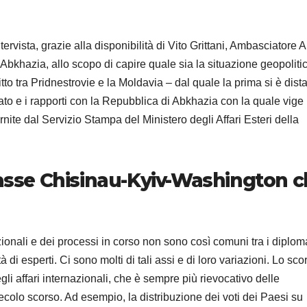
ervista, grazie alla disponibilità di Vito Grittani, Ambasciatore A
 Abkhazia, allo scopo di capire quale sia la situazione geopoliti
litto tra Pridnestrovie e la Moldavia – dal quale la prima si è dist
ato e i rapporti con la Repubblica di Abkhazia con la quale vige
nite dal Servizio Stampa del Ministero degli Affari Esteri della
 asse Chisinau-Kyiv-Washington 
ionali e dei processi in corso non sono così comuni tra i diploma
i esperti. Ci sono molti di tali assi e di loro variazioni. Lo sco
li affari internazionali, che è sempre più rievocativo delle
ecolo scorso. Ad esempio, la distribuzione dei voti dei Paesi su