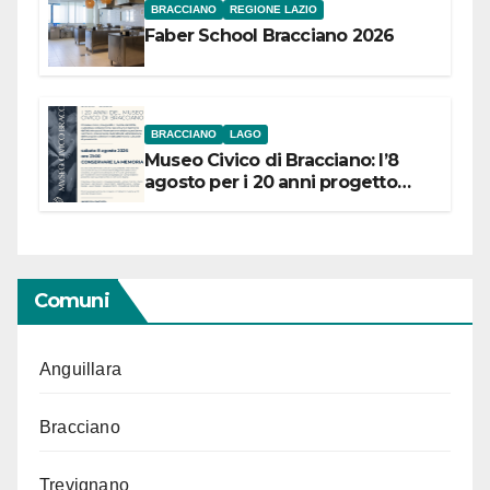
BRACCIANO
REGIONE LAZIO
Faber School Bracciano 2026
BRACCIANO
LAGO
Museo Civico di Bracciano: l’8
agosto per i 20 anni progetto
“Conservare la memoria”
Comuni
Anguillara
Bracciano
Trevignano