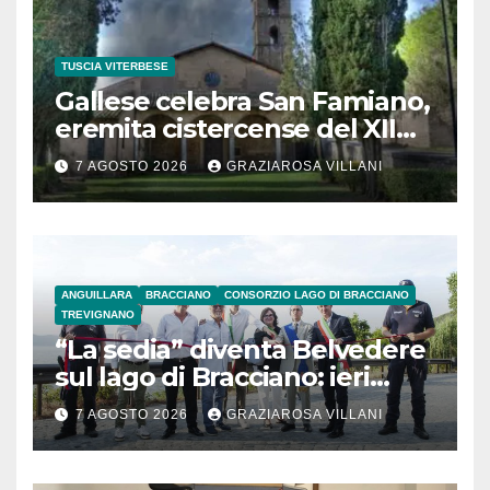
TUSCIA VITERBESE
Gallese celebra San Famiano,
eremita cistercense del XII
secolo
7 AGOSTO 2026
GRAZIAROSA VILLANI
ANGUILLARA
BRACCIANO
CONSORZIO LAGO DI BRACCIANO
TREVIGNANO
“La sedia” diventa Belvedere
sul lago di Bracciano: ieri
l’inaugurazione
7 AGOSTO 2026
GRAZIAROSA VILLANI