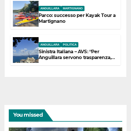
ANGUILLARA
MARTIGNANO
Parco: successo per Kayak Tour a
Martignano
ANGUILLARA
POLITICA
Sinistra Italiana – AVS: “Per
Anguillara servono trasparenza,
partecipazione e scelte politiche
coraggiose”
You missed