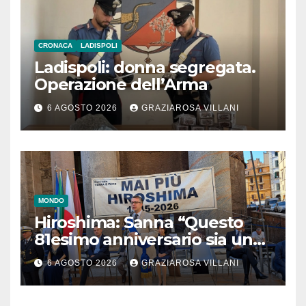
CRONACA
LADISPOLI
Ladispoli: donna segregata.
Operazione dell’Arma
6 AGOSTO 2026
GRAZIAROSA VILLANI
MONDO
Hiroshima: Sanna “Questo
81esimo anniversario sia un
monito per tutti”
6 AGOSTO 2026
GRAZIAROSA VILLANI