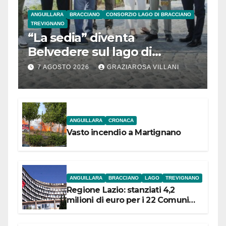
ANGUILLARA
BRACCIANO
CONSORZIO LAGO DI BRACCIANO
TREVIGNANO
“La sedia” diventa
Belvedere sul lago di
Bracciano: ieri
7 AGOSTO 2026
GRAZIAROSA VILLANI
l’inaugurazione
ANGUILLARA
CRONACA
Vasto incendio a Martignano
ANGUILLARA
BRACCIANO
LAGO
TREVIGNANO
Regione Lazio: stanziati 4,2
milioni di euro per i 22 Comuni
dell’Etruria Meridionale