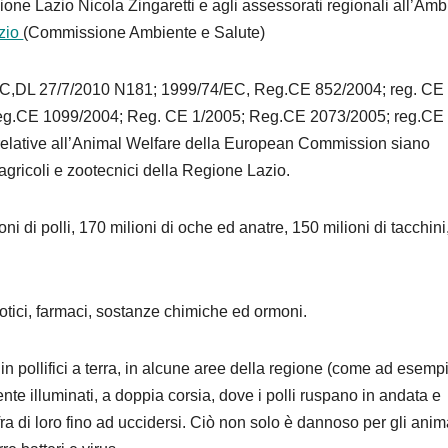
ione Lazio Nicola Zingaretti e agli assessorati regionali all’Amb
azio
(Commissione Ambiente e Salute)
3/EC,DL 27/7/2010 N181; 1999/74/EC, Reg.CE 852/2004; reg. CE
eg.CE 1099/2004; Reg. CE 1/2005; Reg.CE 2073/2005; reg.CE
elative all’Animal Welfare della European Commission siano
i agricoli e zootecnici della Regione Lazio.
 di polli, 170 milioni di oche ed anatre, 150 milioni di tacchini
iotici, farmaci, sostanze chimiche ed ormoni.
 in pollifici a terra, in alcune aree della regione (come ad esemp
nte illuminati, a doppia corsia, dove i polli ruspano in andata e
si fra di loro fino ad uccidersi. Ciò non solo è dannoso per gli anim