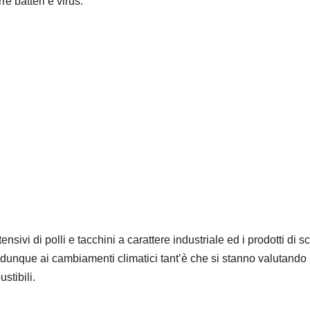
e batteri e virus.
nsivi di polli e tacchini a carattere industriale ed i prodotti di s
a e dunque ai cambiamenti climatici tant’è che si stanno valutando
stibili.