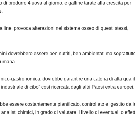
o di produrre 4 uova al giorno, e galline tarate alla crescita per
e.
galline, provoca alterazioni nel sistema osseo di questi stessi,
chini dovrebbero essere ben nutriti, ben ambientati ma soprattutt
e umana.
 tecnico-gastronomica, dovrebbe garantire una catena di alta quali
ndustriale di cibo” così ricercata dagli altri Paesi extra europei.
bbe essere costantemente pianificato, controllato e gestito dalle
nalisti chimici, in grado di valutare il livello di eventuali o effet