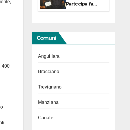
iente,
Partecipa fa
centro con due
campionesse di
Tiro a Segno in
vista delle urne
Comuni
Anguillara
, 400
Bracciano
Trevignano
Manziana
io
Canale
ali