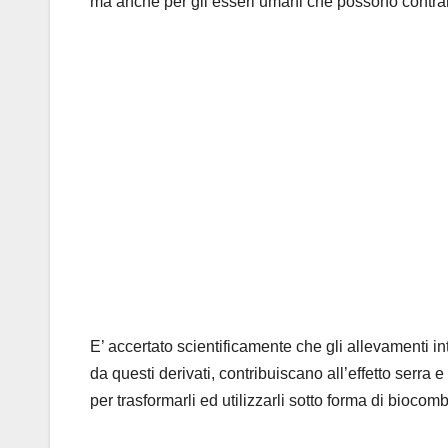
ma anche per gli esseri umani che possono contrarr
E’ accertato scientificamente che gli allevamenti inte
da questi derivati, contribuiscano all’effetto serr
per trasformarli ed utilizzarli sotto forma di biocombu