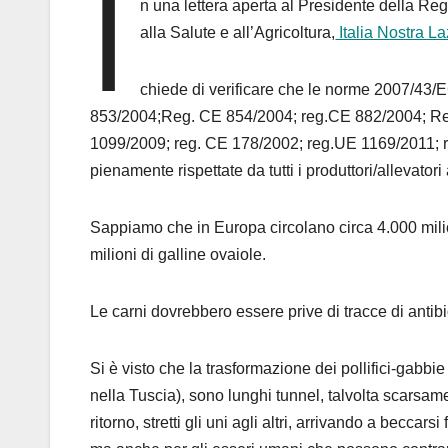
I
n una lettera aperta al Presidente della Reg
alla Salute e all’Agricoltura,
Italia Nostra L
chiede di verificare che le norme 2007/4
853/2004;Reg. CE 854/2004; reg.CE 882/2004; R
1099/2009; reg. CE 178/2002; reg.UE 1169/2011; r
pienamente rispettate da tutti i produttori/allevator
Sappiamo che in Europa circolano circa 4.000 milioni
milioni di galline ovaiole.
Le carni dovrebbero essere prive di tracce di antib
Si è visto che la trasformazione dei pollifici-gabbie
nella Tuscia), sono lunghi tunnel, talvolta scarsame
ritorno, stretti gli uni agli altri, arrivando a beccar