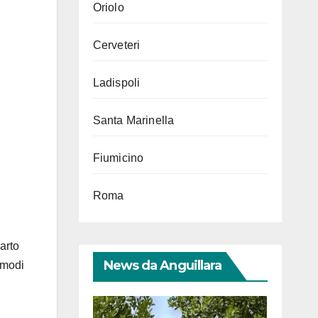
Oriolo
Cerveteri
Ladispoli
Santa Marinella
Fiumicino
Roma
carto
News da Anguillara
 modi