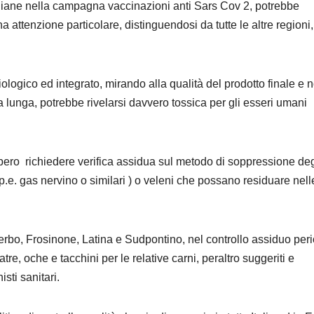
 italiane nella campagna vaccinazioni anti Sars Cov 2, potrebbe
attenzione particolare, distinguendosi da tutte le altre regioni,
iologico ed integrato, mirando alla qualità del prodotto finale e 
la lunga, potrebbe rivelarsi davvero tossica per gli esseri umani
bbero richiedere verifica assidua sul metodo di soppressione deg
p.e. gas nervino o similari ) o veleni che possano residuare nell
iterbo, Frosinone, Latina e Sudpontino, nel controllo assiduo per
natre, oche e tacchini per le relative carni, peraltro suggeriti e
isti sanitari.