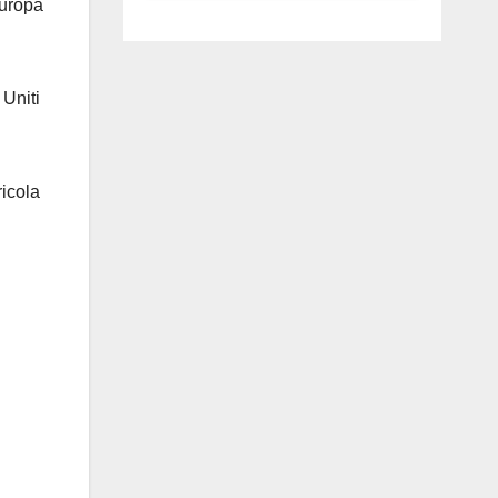
Europa
luglio ad
Anguillara
 Uniti
ricola