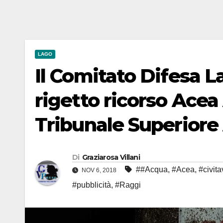
LAGO
Il Comitato Difesa L
rigetto ricorso Acea
Tribunale Superiore
Di
Graziarosa Villani
##Acqua
,
#Acea
,
#civit
NOV 6, 2018
#pubblicità
,
#Raggi