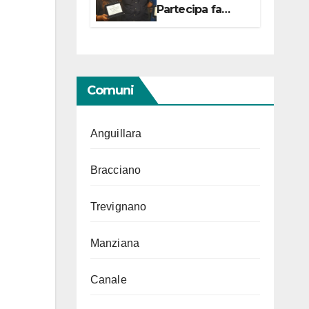
Partecipa fa
centro con due
campionesse di
Tiro a Segno in
vista delle urne
Comuni
Anguillara
Bracciano
Trevignano
Manziana
Canale