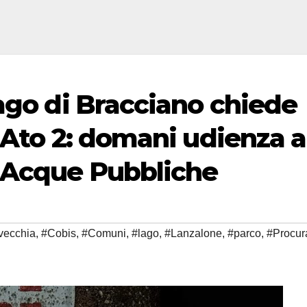
ago di Bracciano chiede
 Ato 2: domani udienza a
 Acque Pubbliche
avecchia
,
#Cobis
,
#Comuni
,
#lago
,
#Lanzalone
,
#parco
,
#Procur