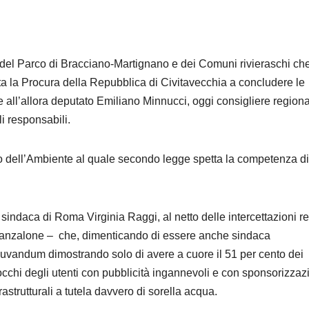
 del Parco di Bracciano-Martignano e dei Comuni rivieraschi ch
vita la Procura della Repubblica di Civitavecchia a concludere le
 all’allora deputato Emiliano Minnucci, oggi consigliere regiona
li responsabili.
ro dell’Ambiente al quale secondo legge spetta la competenza di
sindaca di Roma Virginia Raggi, al netto delle intercettazioni r
Lanzalone – che, dimenticando di essere anche sindaca
diuvandum dimostrando solo di avere a cuore il 51 per cento dei
occhi degli utenti con pubblicità ingannevoli e con sponsorizzaz
astrutturali a tutela davvero di sorella acqua.