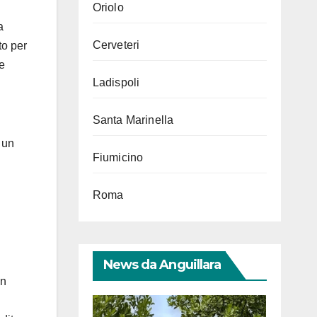
Oriolo
a
Cerveteri
to per
e
Ladispoli
Santa Marinella
 un
Fiumicino
Roma
News da Anguillara
in