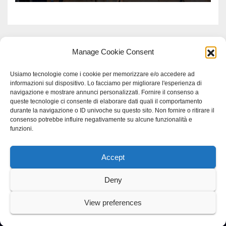
Manage Cookie Consent
Usiamo tecnologie come i cookie per memorizzare e/o accedere ad
informazioni sul dispositivo. Lo facciamo per migliorare l'esperienza di
navigazione e mostrare annunci personalizzati. Fornire il consenso a
queste tecnologie ci consente di elaborare dati quali il comportamento
durante la navigazione o ID univoche su questo sito. Non fornire o ritirare il
consenso potrebbe influire negativamente su alcune funzionalità e
funzioni.
Accept
Proudly powered by WordPress
|
Tema: Newspaperex di
Themeansar
.
Deny
Home
Gerenza
home
Lavoro
Scienza
studio specialistico bracciano
View preferences
Villani Comunicazione