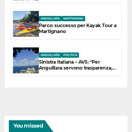
dell’Etruria Meridionale
ANGUILLARA
MARTIGNANO
Parco: successo per Kayak Tour a
Martignano
ANGUILLARA
POLITICA
Sinistra Italiana – AVS: “Per
Anguillara servono trasparenza,
partecipazione e scelte politiche
coraggiose”
You missed