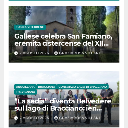
TUSCIA VITERBESE
Gallese celebra San Famiano,
eremita cistercense del XII
secolo
7 AGOSTO 2026
GRAZIAROSA VILLANI
ANGUILLARA
BRACCIANO
CONSORZIO LAGO DI BRACCIANO
TREVIGNANO
“La sedia” diventa Belvedere
sul lago di Bracciano: ieri
l’inaugurazione
7 AGOSTO 2026
GRAZIAROSA VILLANI