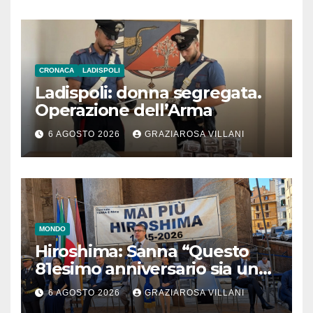
CRONACA
LADISPOLI
Ladispoli: donna segregata.
Operazione dell’Arma
6 AGOSTO 2026
GRAZIAROSA VILLANI
MONDO
Hiroshima: Sanna “Questo
81esimo anniversario sia un
monito per tutti”
6 AGOSTO 2026
GRAZIAROSA VILLANI