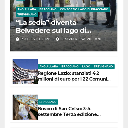
ANGUILLARA
BRACCIANO
CONSORZIO LAGO DI BRACCIANO
TREVIGNANO
“La sedia” diventa
Belvedere sul lago di
Bracciano: ieri
7 AGOSTO 2026
GRAZIAROSA VILLANI
l’inaugurazione
ANGUILLARA
BRACCIANO
LAGO
TREVIGNANO
Regione Lazio: stanziati 4,2
milioni di euro per i 22 Comuni
dell’Etruria Meridionale
BRACCIANO
Bosco di San Celso: 3-4
settembre Terza edizione
Festival “Storie in cielo e in terra”