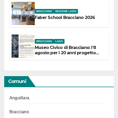
BRACCIANO
REGIONE LAZIO
Faber School Bracciano 2026
BRACCIANO
LAGO
Museo Civico di Bracciano: l’8
agosto per i 20 anni progetto
“Conservare la memoria”
Comuni
Anguillara
Bracciano