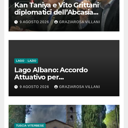
Kan Taniya e Vito Grittani
diplomatici dell’Abcasia
contro nota del governo
9 AGOSTO 2026
GRAZIAROSA VILLANI
romeno. “Non si può invocare
la costruzione di ponti e allo
stesso tempo condannare
chiunque li attraversi”
LAGO
LAZIO
Lago Albano: Accordo
Attuativo per
l’interconnessione
9 AGOSTO 2026
GRAZIAROSA VILLANI
acquedottistica da 29,5
milioni di euro
TUSCIA VITERBESE