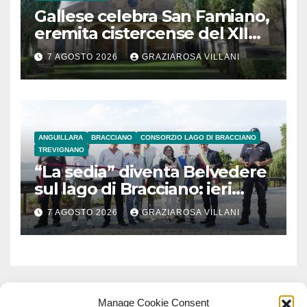
Gallese celebra San Famiano,
eremita cistercense del XII
secolo
7 AGOSTO 2026
GRAZIAROSA VILLANI
ANGUILLARA
BRACCIANO
CONSORZIO LAGO DI BRACCIANO
TREVIGNANO
“La sedia” diventa Belvedere
sul lago di Bracciano: ieri
l’inaugurazione
7 AGOSTO 2026
GRAZIAROSA VILLANI
Manage Cookie Consent