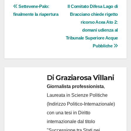
Navigazione
Settevene-Palo:
Il Comitato Difesa Lago di
finalmente la riapertura
Bracciano chiede rigetto
articoli
ricorso Acea Ato 2:
domani udienza al
Tribunale Superiore Acque
Pubbliche
Di
Graziarosa Villani
Giornalista professionista
,
Laureata in Scienze Politiche
(Indirizzo Politico-Internazionale)
con una tesi in Diritto
internazionale dal titolo
"Successione tra Stati nei