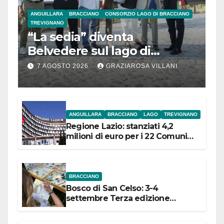
ANGUILLARA
BRACCIANO
CONSORZIO LAGO DI BRACCIANO
TREVIGNANO
“La sedia” diventa
Belvedere sul lago di
Bracciano: ieri
7 AGOSTO 2026
GRAZIAROSA VILLANI
l’inaugurazione
ANGUILLARA
BRACCIANO
LAGO
TREVIGNANO
Regione Lazio: stanziati 4,2
milioni di euro per i 22 Comuni
dell’Etruria Meridionale
BRACCIANO
Bosco di San Celso: 3-4
settembre Terza edizione
Festival “Storie in cielo e in terra”