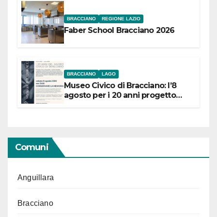
BRACCIANO
REGIONE LAZIO
Faber School Bracciano 2026
BRACCIANO
LAGO
Museo Civico di Bracciano: l’8
agosto per i 20 anni progetto
“Conservare la memoria”
Comuni
Anguillara
Bracciano