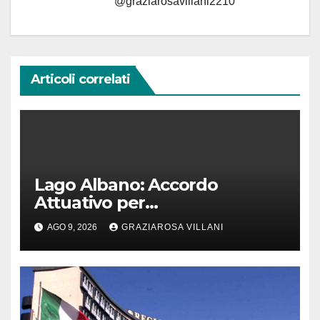
@graziarosavillani2210
Articoli correlati
Lago Albano: Accordo
Attuativo per
l’interconnessione
AGO 9, 2026
GRAZIAROSA VILLANI
acquedottistica da 29,5
milioni di euro