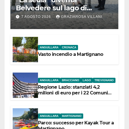
Belvedere sul lago di
Bracciano: ieri
7 AGOSTO 2026
GRAZIAROSA VILLANI
l’inaugurazione
ANGUILLARA
CRONACA
Vasto incendio a Martignano
ANGUILLARA
BRACCIANO
LAGO
TREVIGNANO
Regione Lazio: stanziati 4,2
milioni di euro per i 22 Comuni
dell’Etruria Meridionale
ANGUILLARA
MARTIGNANO
Parco: successo per Kayak Tour a
Martignano