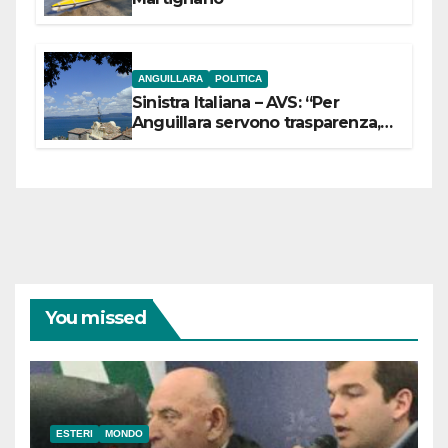
ANGUILLARA
POLITICA
Sinistra Italiana – AVS: “Per
Anguillara servono trasparenza,
partecipazione e scelte politiche
coraggiose”
You missed
ESTERI
MONDO