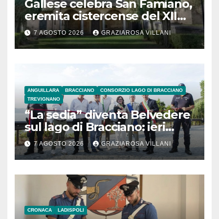
Gallese celebra San Famiano,
eremita cistercense del XII
secolo
7 AGOSTO 2026
GRAZIAROSA VILLANI
ANGUILLARA
BRACCIANO
CONSORZIO LAGO DI BRACCIANO
TREVIGNANO
“La sedia” diventa Belvedere
sul lago di Bracciano: ieri
l’inaugurazione
7 AGOSTO 2026
GRAZIAROSA VILLANI
CRONACA
LADISPOLI