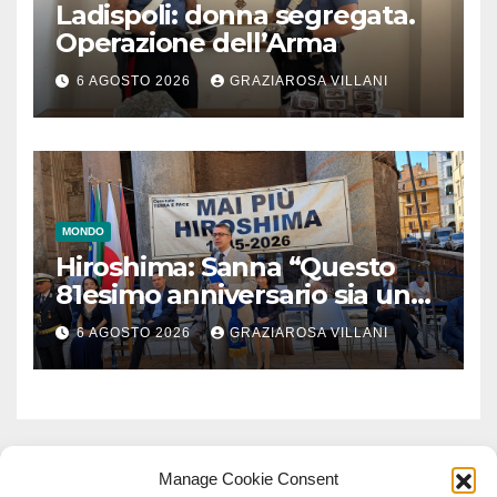
Ladispoli: donna segregata.
Operazione dell’Arma
6 AGOSTO 2026
GRAZIAROSA VILLANI
MONDO
Hiroshima: Sanna “Questo
81esimo anniversario sia un
monito per tutti”
6 AGOSTO 2026
GRAZIAROSA VILLANI
Manage Cookie Consent