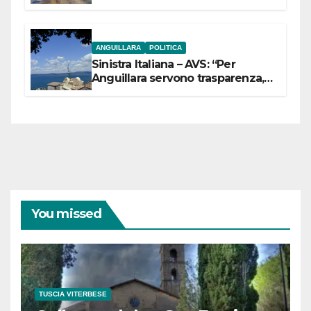
ANGUILLARA
POLITICA
Sinistra Italiana – AVS: “Per
Anguillara servono trasparenza,
partecipazione e scelte politiche
coraggiose”
You missed
TUSCIA VITERBESE