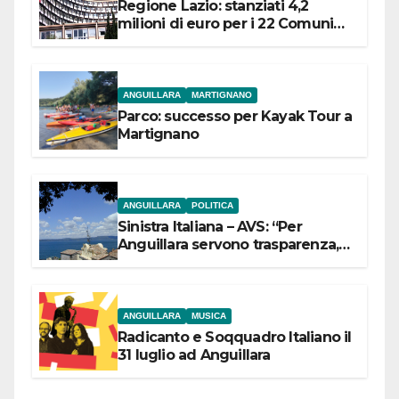
Regione Lazio: stanziati 4,2
milioni di euro per i 22 Comuni
dell’Etruria Meridionale
ANGUILLARA
MARTIGNANO
Parco: successo per Kayak Tour a
Martignano
ANGUILLARA
POLITICA
Sinistra Italiana – AVS: “Per
Anguillara servono trasparenza,
partecipazione e scelte politiche
coraggiose”
ANGUILLARA
MUSICA
Radicanto e Soqquadro Italiano il
31 luglio ad Anguillara