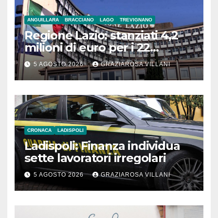
ANGUILLARA
BRACCIANO
LAGO
TREVIGNANO
Regione Lazio: stanziati 4,2
milioni di euro per i 22
Comuni dell’Etruria
5 AGOSTO 2026
GRAZIAROSA VILLANI
Meridionale
CRONACA
LADISPOLI
Ladispoli: Finanza individua
sette lavoratori irregolari
5 AGOSTO 2026
GRAZIAROSA VILLANI