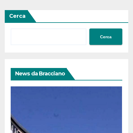
Cerca
Cerca
News da Bracciano