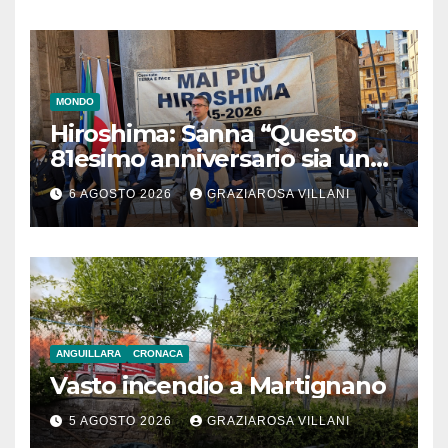
MONDO
Hiroshima: Sanna “Questo
81esimo anniversario sia un
monito per tutti”
6 AGOSTO 2026
GRAZIAROSA VILLANI
ANGUILLARA
CRONACA
Vasto incendio a Martignano
5 AGOSTO 2026
GRAZIAROSA VILLANI