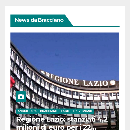
News da Bracciano
ANGUILLARA
BRACCIANO
LAGO
TREVIGNANO
Regione Lazio: stanziati 4,2
milioni di euro per i 22