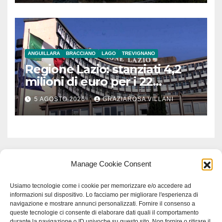
ANGUILLARA
BRACCIANO
LAGO
TREVIGNANO
Regione Lazio: stanziati 4,2
milioni di euro per i 22
Comuni dell’Etruria
5 AGOSTO 2026
GRAZIAROSA VILLANI
Meridionale
Manage Cookie Consent
Usiamo tecnologie come i cookie per memorizzare e/o accedere ad
informazioni sul dispositivo. Lo facciamo per migliorare l'esperienza di
navigazione e mostrare annunci personalizzati. Fornire il consenso a
queste tecnologie ci consente di elaborare dati quali il comportamento
durante la navigazione o ID univoche su questo sito. Non fornire o ritirare il