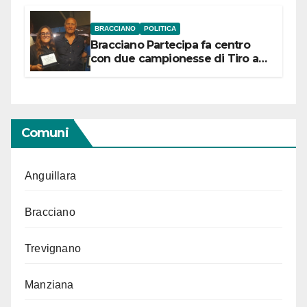
BRACCIANO
POLITICA
Bracciano Partecipa fa centro
con due campionesse di Tiro a
Segno in vista delle urne
Comuni
Anguillara
Bracciano
Trevignano
Manziana