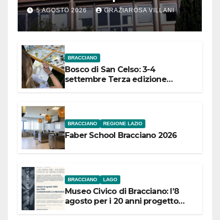
Comuni dell’Etruria
5 AGOSTO 2026
GRAZIAROSA VILLANI
Meridionale
BRACCIANO
Bosco di San Celso: 3-4
settembre Terza edizione
Festival “Storie in cielo e in terra”
BRACCIANO
REGIONE LAZIO
Faber School Bracciano 2026
BRACCIANO
LAGO
Museo Civico di Bracciano: l’8
agosto per i 20 anni progetto
“Conservare la memoria”