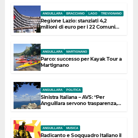
ANGUILLARA
BRACCIANO
LAGO
TREVIGNANO
Regione Lazio: stanziati 4,2
milioni di euro per i 22 Comuni
dell’Etruria Meridionale
ANGUILLARA
MARTIGNANO
Parco: successo per Kayak Tour a
Martignano
ANGUILLARA
POLITICA
Sinistra Italiana – AVS: “Per
Anguillara servono trasparenza,
partecipazione e scelte politiche
coraggiose”
ANGUILLARA
MUSICA
Radicanto e Soqquadro Italiano il