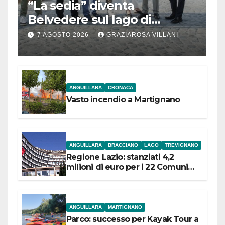
“La sedia” diventa
Belvedere sul lago di
Bracciano: ieri
7 AGOSTO 2026
GRAZIAROSA VILLANI
l’inaugurazione
ANGUILLARA
CRONACA
Vasto incendio a Martignano
ANGUILLARA
BRACCIANO
LAGO
TREVIGNANO
Regione Lazio: stanziati 4,2
milioni di euro per i 22 Comuni
dell’Etruria Meridionale
ANGUILLARA
MARTIGNANO
Parco: successo per Kayak Tour a