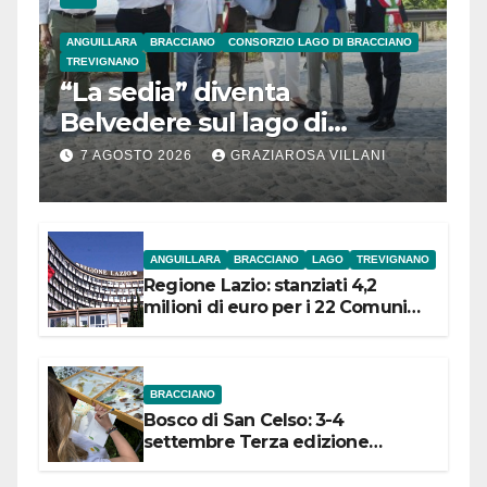
ANGUILLARA
BRACCIANO
CONSORZIO LAGO DI BRACCIANO
TREVIGNANO
“La sedia” diventa
Belvedere sul lago di
Bracciano: ieri
7 AGOSTO 2026
GRAZIAROSA VILLANI
l’inaugurazione
ANGUILLARA
BRACCIANO
LAGO
TREVIGNANO
Regione Lazio: stanziati 4,2
milioni di euro per i 22 Comuni
dell’Etruria Meridionale
BRACCIANO
Bosco di San Celso: 3-4
settembre Terza edizione
Festival “Storie in cielo e in terra”