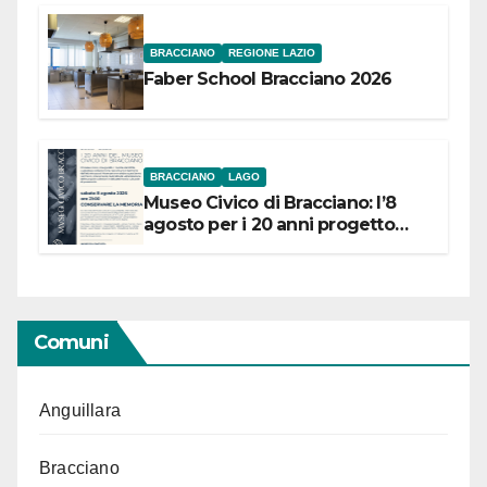
BRACCIANO
REGIONE LAZIO
Faber School Bracciano 2026
BRACCIANO
LAGO
Museo Civico di Bracciano: l’8
agosto per i 20 anni progetto
“Conservare la memoria”
Comuni
Anguillara
Bracciano