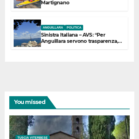
Martignano
ANGUILLARA
POLITICA
Sinistra Italiana – AVS: “Per
Anguillara servono trasparenza,
partecipazione e scelte politiche
coraggiose”
You missed
TUSCIA VITERBESE