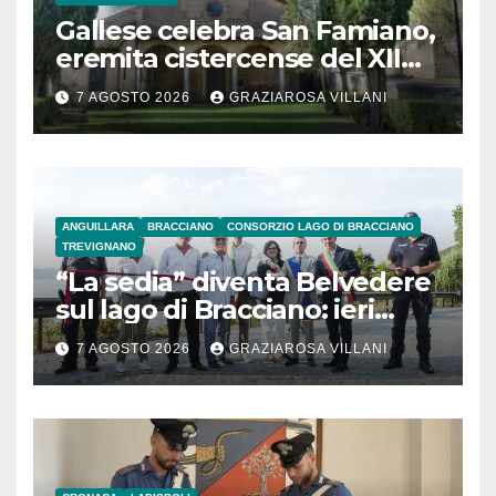
Gallese celebra San Famiano,
eremita cistercense del XII
secolo
7 AGOSTO 2026
GRAZIAROSA VILLANI
ANGUILLARA
BRACCIANO
CONSORZIO LAGO DI BRACCIANO
TREVIGNANO
“La sedia” diventa Belvedere
sul lago di Bracciano: ieri
l’inaugurazione
7 AGOSTO 2026
GRAZIAROSA VILLANI