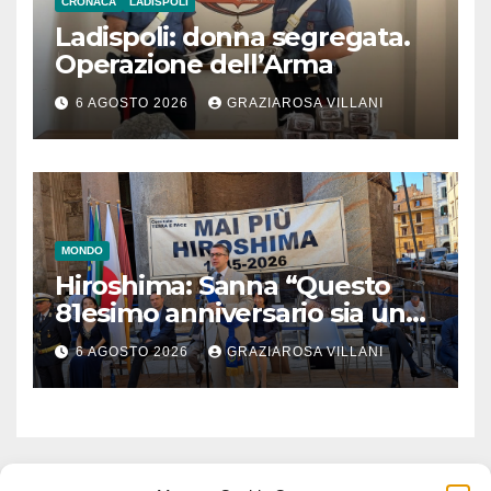
CRONACA
LADISPOLI
Ladispoli: donna segregata.
Operazione dell’Arma
6 AGOSTO 2026
GRAZIAROSA VILLANI
MONDO
Hiroshima: Sanna “Questo
81esimo anniversario sia un
monito per tutti”
6 AGOSTO 2026
GRAZIAROSA VILLANI