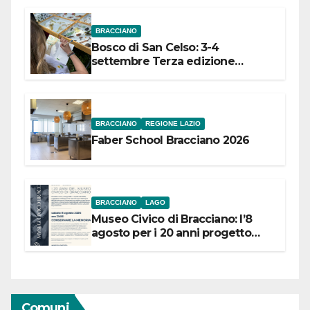
BRACCIANO
Bosco di San Celso: 3-4
settembre Terza edizione
Festival “Storie in cielo e in terra”
BRACCIANO
REGIONE LAZIO
Faber School Bracciano 2026
BRACCIANO
LAGO
Museo Civico di Bracciano: l’8
agosto per i 20 anni progetto
“Conservare la memoria”
Comuni