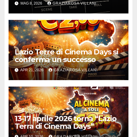
maggio
MAG 8, 2026
GRAZIAROSA VILLANI
Lazio Terre di Cinema Days si
conferma un successo
APR 21, 2026
GRAZIAROSA VILLANI
13-17 aprile 2026 torna “Lazio
Terra di Cinema Days”
APR 10, 2026
GRAZIAROSA VILLANI