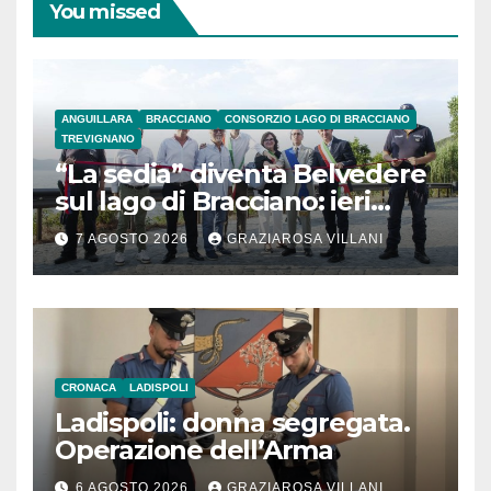
You missed
ANGUILLARA
BRACCIANO
CONSORZIO LAGO DI BRACCIANO
TREVIGNANO
“La sedia” diventa Belvedere
sul lago di Bracciano: ieri
l’inaugurazione
7 AGOSTO 2026
GRAZIAROSA VILLANI
CRONACA
LADISPOLI
Ladispoli: donna segregata.
Operazione dell’Arma
6 AGOSTO 2026
GRAZIAROSA VILLANI