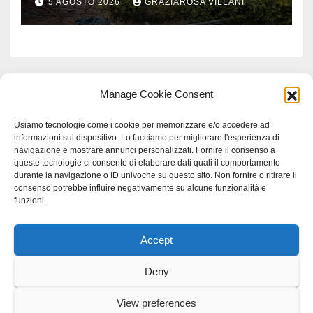
5 AGOSTO 2026
GRAZIAROSA VILLANI
Manage Cookie Consent
Usiamo tecnologie come i cookie per memorizzare e/o accedere ad
informazioni sul dispositivo. Lo facciamo per migliorare l'esperienza di
navigazione e mostrare annunci personalizzati. Fornire il consenso a
queste tecnologie ci consente di elaborare dati quali il comportamento
durante la navigazione o ID univoche su questo sito. Non fornire o ritirare il
consenso potrebbe influire negativamente su alcune funzionalità e
funzioni.
Accept
Proudly powered by WordPress
|
Tema: Newspaperex di
Themeansar
.
Deny
Home
Gerenza
home
Lavoro
Scienza
studio specialistico bracciano
View preferences
Villani Comunicazione