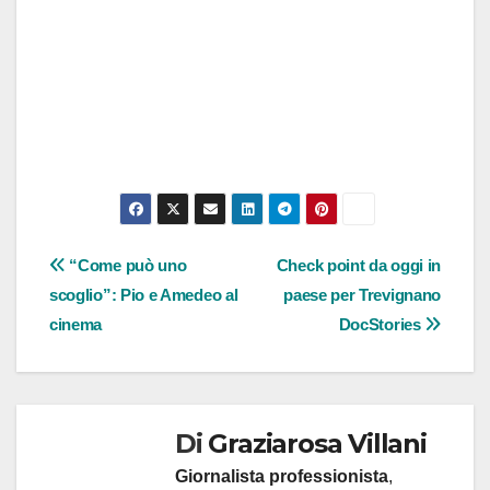
Navigazione
“Come può uno
Check point da oggi in
scoglio”: Pio e Amedeo al
paese per Trevignano
articoli
cinema
DocStories
Di
Graziarosa Villani
Giornalista professionista
,