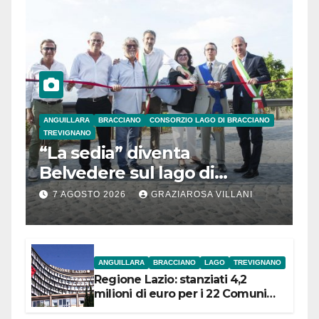
ANGUILLARA
BRACCIANO
CONSORZIO LAGO DI BRACCIANO
TREVIGNANO
“La sedia” diventa
Belvedere sul lago di
Bracciano: ieri
7 AGOSTO 2026
GRAZIAROSA VILLANI
l’inaugurazione
ANGUILLARA
BRACCIANO
LAGO
TREVIGNANO
Regione Lazio: stanziati 4,2
milioni di euro per i 22 Comuni
dell’Etruria Meridionale