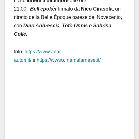
ciclo,
lunedì 4 dicembre
alle ore
21.00,
Bell’epokèr
firmato da
Nico Cirasola,
un
ritratto della Belle Époque barese del Novecento,
con
Dino Abbrescia
,
Totò Onnis
e
Sabrina
Colle
.
Info:
https://www.anac-
autori.it/
e
https://www.cinemafarnese.it/