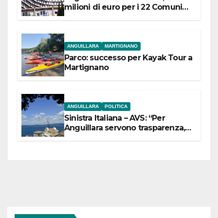
milioni di euro per i 22 Comuni
dell’Etruria Meridionale
ANGUILLARA
MARTIGNANO
Parco: successo per Kayak Tour a
Martignano
ANGUILLARA
POLITICA
Sinistra Italiana – AVS: “Per
Anguillara servono trasparenza,
partecipazione e scelte politiche
coraggiose”