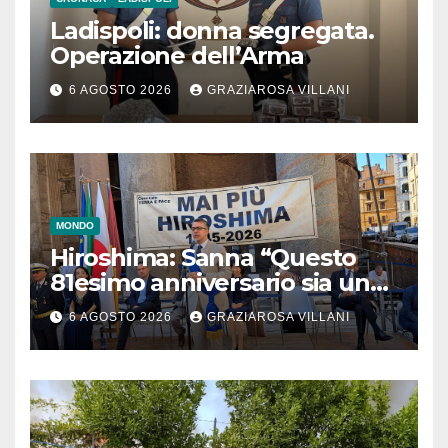
Ladispoli: donna segregata.
Operazione dell’Arma
6 AGOSTO 2026
GRAZIAROSA VILLANI
MONDO
Hiroshima: Sanna “Questo
81esimo anniversario sia un
monito per tutti”
6 AGOSTO 2026
GRAZIAROSA VILLANI