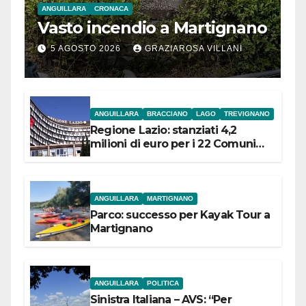
ANGUILLARA
CRONACA
Vasto incendio a Martignano
5 AGOSTO 2026
GRAZIAROSA VILLANI
ANGUILLARA
BRACCIANO
LAGO
TREVIGNANO
Regione Lazio: stanziati 4,2
milioni di euro per i 22 Comuni
dell’Etruria Meridionale
ANGUILLARA
MARTIGNANO
Parco: successo per Kayak Tour a
Martignano
ANGUILLARA
POLITICA
Sinistra Italiana – AVS: “Per