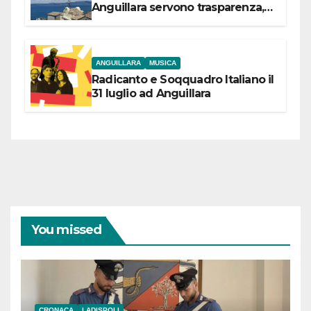
Anguillara servono trasparenza,
partecipazione e scelte politiche
coraggiose”
ANGUILLARA
MUSICA
Radicanto e Soqquadro Italiano il
31 luglio ad Anguillara
You missed
CRONACA
LADISPOLI