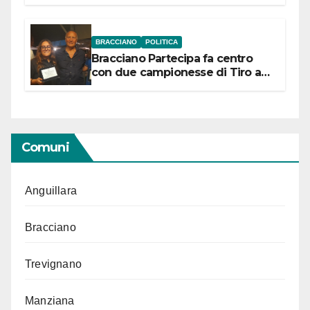
“Conservare la memoria”
BRACCIANO
POLITICA
Bracciano Partecipa fa centro
con due campionesse di Tiro a
Segno in vista delle urne
Comuni
Anguillara
Bracciano
Trevignano
Manziana