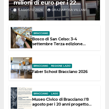
milioni di euro per i 22
Comuni dell’Etruria
5 AGOSTO 2026
GRAZIAROSA VILLANI
Meridionale
BRACCIANO
Bosco di San Celso: 3-4
settembre Terza edizione
Festival “Storie in cielo e in terra”
BRACCIANO
REGIONE LAZIO
Faber School Bracciano 2026
BRACCIANO
LAGO
Museo Civico di Bracciano: l’8
agosto per i 20 anni progetto