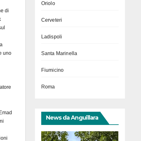
Oriolo
ne di
k
Cerveteri
sul
Ladispoli
fa
ne uno
Santa Marinella
Fiumicino
Roma
natore
: Emad
News da Anguillara
ni
ioni