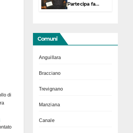
Partecipa fa
centro con due
campionesse di
Tiro a Segno in
vista delle urne
Comuni
Anguillara
Bracciano
Trevignano
llo di
rra
Manziana
o
Canale
ontato