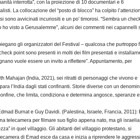
anità interrotta”, con la proiezione di 10 documentari e 6
alisti. La collocazione del “posto di blocco” ha colpito l’attenzio
a, si sono avvicinati incuriositi e un po’ timorosi. “Sembra un chec
llo ho visto a Gerusalemme”, alcuni dei commenti nei capannelli 
spiegano gli organizzatori del Festival – qualcosa che purtroppo 
check point sono presenti in molti dei film presentati e installar
vignano vuole essere un invito a riflettere”. Appuntamento, per
ahajan (India, 2021), sei ritratti di personaggi che vivono e
epara l’India dagli stati confinanti. Storie diverse con un denomi
confine, che limita, condiziona e determina angosce, speranze e
ad Burnat e Guy Davidi. (Palestina, Israele, Francia, 2011)
 telecamera per filmare suo figlio appena nato, ma gli israelia
za” in quel villaggio. Gli abitanti del villaggio protestano, si
elecamera di Emad esce da casa e inizia a riprendere le aggress