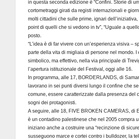
in questa seconda edizione è “Confini. Storie di um
cortometraggi girati da registi internazionali e giorn
molti cittadini che sulle prime, ignari dell’iniziativ
point di quelli che si vedono in tv”, “Uguale a que
posto.
“L’idea è di far vivere con un’esperienza visiva – 
parte della vita di migliaia di persone nel mondo. I 
simbolico, ma effettivo, nella via principale di Tre
l’apertura istituzionale del Festival, oggi alle 16.
In programma, alle 17, BORDERLANDS, di Samarth M
lavorano in sei punti diversi lungo il confine che s
comune, essere caratterizzate dalla presenza del 
sogni dei protagonisti.
A seguire, alle 18, FIVE BROKEN CAMERAS, di Edm
è un contadino palestinese che nel 2005 compra una
iniziano anche a costruire una “recinzione di sicurez
susseguono marce e cortei contro i bulldozer, la t