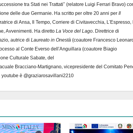
Successione tra Stati nei Trattati" (relatore Luigi Ferrari Bravo) co
azione delle due Germanie. Ha scritto per oltre 20 anni per
Il
oratrice di Ansa, Il Tempo, Corriere di Civitavecchia, L'Espresso,
e, Avvenimenti. Ha diretto
La Voce del Lago
. Direttrice di
azio, autrice di
Laureato in Onestà
(coautore Francesco Leonard
rocesso al Conte Everso dell'Anguillara
(coautore Biagio
ione Culturale Sabate
, del
Lacuale Bracciano-Martignano
, vicepresidente del Comitato Pen
le youtube è @graziarosavillani2210