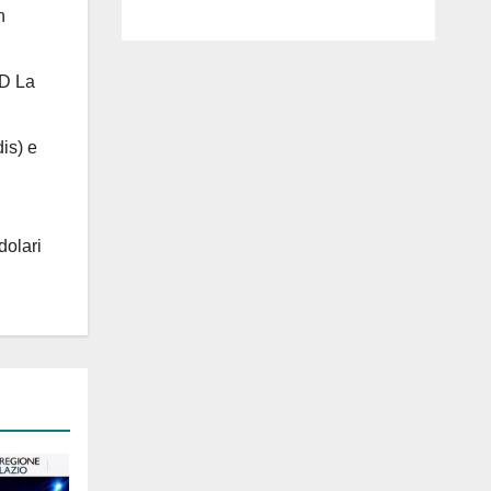
luglio ad
n
Anguillara
 D La
is) e
dolari