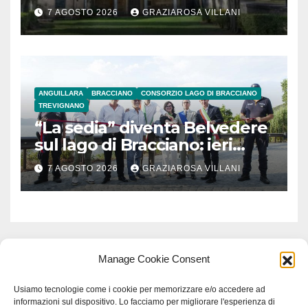
secolo
7 AGOSTO 2026
GRAZIAROSA VILLANI
ANGUILLARA
BRACCIANO
CONSORZIO LAGO DI BRACCIANO
TREVIGNANO
“La sedia” diventa Belvedere
sul lago di Bracciano: ieri
l’inaugurazione
7 AGOSTO 2026
GRAZIAROSA VILLANI
Manage Cookie Consent
Usiamo tecnologie come i cookie per memorizzare e/o accedere ad
informazioni sul dispositivo. Lo facciamo per migliorare l'esperienza di