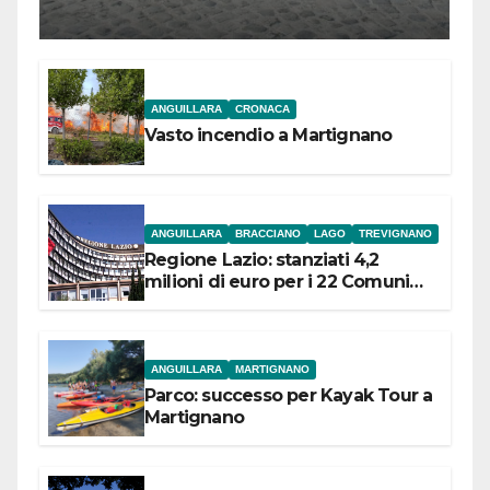
l’inaugurazione
ANGUILLARA
CRONACA
Vasto incendio a Martignano
ANGUILLARA
BRACCIANO
LAGO
TREVIGNANO
Regione Lazio: stanziati 4,2
milioni di euro per i 22 Comuni
dell’Etruria Meridionale
ANGUILLARA
MARTIGNANO
Parco: successo per Kayak Tour a
Martignano