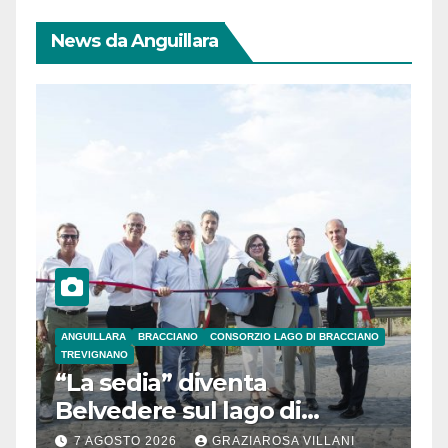
News da Anguillara
ANGUILLARA
BRACCIANO
CONSORZIO LAGO DI BRACCIANO
TREVIGNANO
“La sedia” diventa
Belvedere sul lago di
Bracciano: ieri
7 AGOSTO 2026
GRAZIAROSA VILLANI