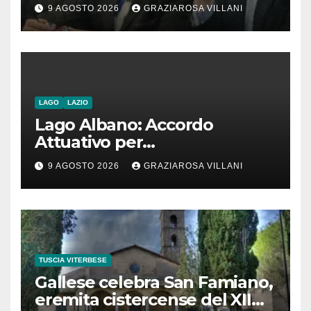
contro nota del governo
9 AGOSTO 2026
GRAZIAROSA VILLANI
romeno. “Non si può invocare
la costruzione di ponti e allo
stesso tempo condannare
chiunque li attraversi”
LAGO
LAZIO
Lago Albano: Accordo
Attuativo per
l’interconnessione
9 AGOSTO 2026
GRAZIAROSA VILLANI
acquedottistica da 29,5
milioni di euro
TUSCIA VITERBESE
Gallese celebra San Famiano,
eremita cistercense del XII