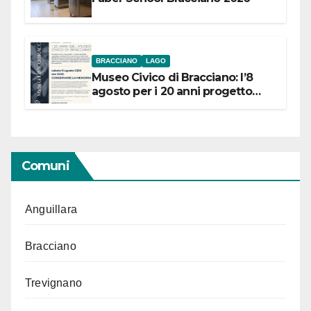
BRACCIANO
LAGO
Museo Civico di Bracciano: l’8
agosto per i 20 anni progetto
“Conservare la memoria”
Comuni
Anguillara
Bracciano
Trevignano