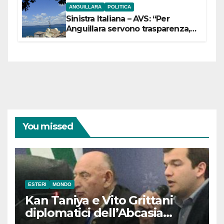
ANGUILLARA
POLITICA
Sinistra Italiana – AVS: “Per
Anguillara servono trasparenza,
partecipazione e scelte politiche
coraggiose”
You missed
ESTERI
MONDO
Kan Taniya e Vito Grittani
diplomatici dell’Abcasia