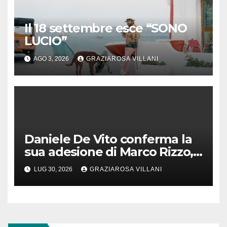
Il 18 settembre esce “SONO
LUCIO”
AGO 3, 2026
GRAZIAROSA VILLANI
Daniele De Vito conferma la
sua adesione di Marco Rizzo,
nel rispetto delle decisioni
LUG 30, 2026
GRAZIAROSA VILLANI
del 1° Congress