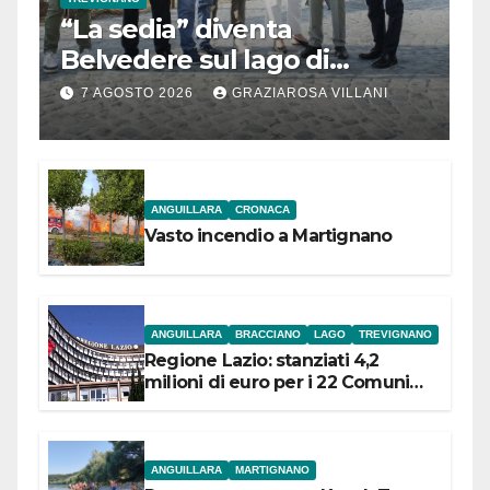
“La sedia” diventa
Belvedere sul lago di
Bracciano: ieri
7 AGOSTO 2026
GRAZIAROSA VILLANI
l’inaugurazione
ANGUILLARA
CRONACA
Vasto incendio a Martignano
ANGUILLARA
BRACCIANO
LAGO
TREVIGNANO
Regione Lazio: stanziati 4,2
milioni di euro per i 22 Comuni
dell’Etruria Meridionale
ANGUILLARA
MARTIGNANO