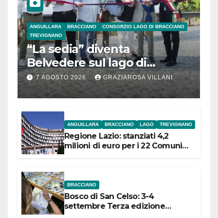
ANGUILLARA
BRACCIANO
CONSORZIO LAGO DI BRACCIANO
TREVIGNANO
“La sedia” diventa
Belvedere sul lago di
Bracciano: ieri
7 AGOSTO 2026
GRAZIAROSA VILLANI
l’inaugurazione
ANGUILLARA
BRACCIANO
LAGO
TREVIGNANO
Regione Lazio: stanziati 4,2
milioni di euro per i 22 Comuni
dell’Etruria Meridionale
BRACCIANO
Bosco di San Celso: 3-4
settembre Terza edizione
Festival “Storie in cielo e in terra”