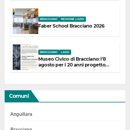
BRACCIANO
REGIONE LAZIO
Faber School Bracciano 2026
BRACCIANO
LAGO
Museo Civico di Bracciano: l’8
agosto per i 20 anni progetto
“Conservare la memoria”
Comuni
Anguillara
Bracciano