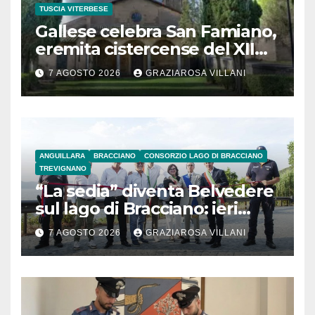
TUSCIA VITERBESE
Gallese celebra San Famiano,
eremita cistercense del XII
secolo
7 AGOSTO 2026
GRAZIAROSA VILLANI
ANGUILLARA
BRACCIANO
CONSORZIO LAGO DI BRACCIANO
TREVIGNANO
“La sedia” diventa Belvedere
sul lago di Bracciano: ieri
l’inaugurazione
7 AGOSTO 2026
GRAZIAROSA VILLANI