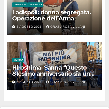
CRONACA
LADISPOLI
Ladispoli: donna segregata.
Operazione dell’Arma
6 AGOSTO 2026
GRAZIAROSA VILLANI
MONDO
Hiroshima: Sanna “Questo
81esimo anniversario sia un
monito per tutti”
6 AGOSTO 2026
GRAZIAROSA VILLANI