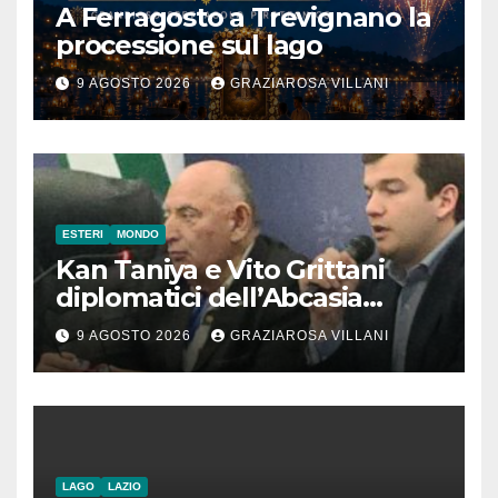
A Ferragosto a Trevignano la
processione sul lago
9 AGOSTO 2026
GRAZIAROSA VILLANI
ESTERI
MONDO
Kan Taniya e Vito Grittani
diplomatici dell’Abcasia
contro nota del governo
9 AGOSTO 2026
GRAZIAROSA VILLANI
romeno. “Non si può invocare
la costruzione di ponti e allo
stesso tempo condannare
chiunque li attraversi”
LAGO
LAZIO