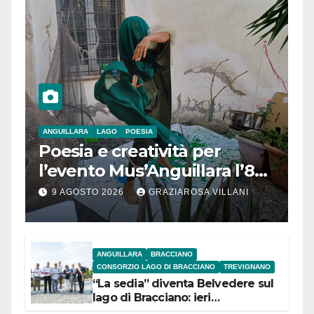
ANGUILLARA
LAGO
POESIA
Poesia e creatività per
l’evento Mus’Anguillara l’8
agosto 2026 al Museo
9 AGOSTO 2026
GRAZIAROSA VILLANI
Contadino
ANGUILLARA
BRACCIANO
CONSORZIO LAGO DI BRACCIANO
TREVIGNANO
“La sedia” diventa Belvedere sul
lago di Bracciano: ieri
l’inaugurazione