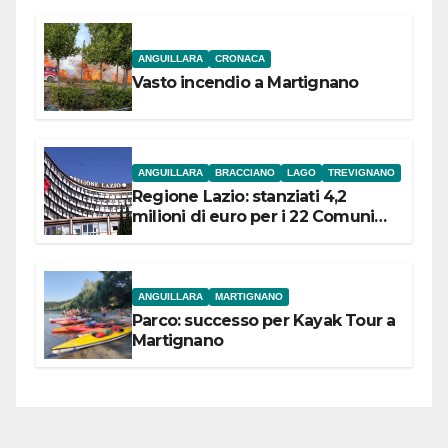
ANGUILLARA
CRONACA
Vasto incendio a Martignano
ANGUILLARA
BRACCIANO
LAGO
TREVIGNANO
Regione Lazio: stanziati 4,2
milioni di euro per i 22 Comuni
dell’Etruria Meridionale
ANGUILLARA
MARTIGNANO
Parco: successo per Kayak Tour a
Martignano