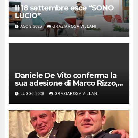
Il 18 settembre esce “SONO
LUCIO”
AGO 3, 2026
GRAZIAROSA VILLANI
Daniele De Vito conferma la
sua adesione di Marco Rizzo,
nel rispetto delle decisioni
LUG 30, 2026
GRAZIAROSA VILLANI
del 1° Congress