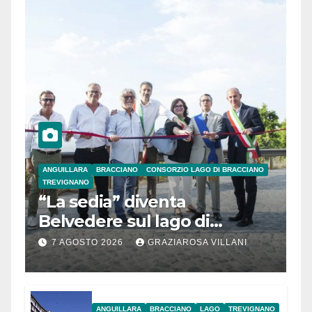
ANGUILLARA
BRACCIANO
CONSORZIO LAGO DI BRACCIANO
TREVIGNANO
“La sedia” diventa
Belvedere sul lago di
Bracciano: ieri
7 AGOSTO 2026
GRAZIAROSA VILLANI
l’inaugurazione
ANGUILLARA
BRACCIANO
LAGO
TREVIGNANO