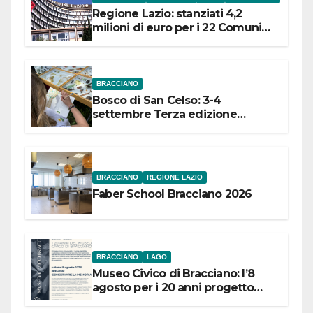
Regione Lazio: stanziati 4,2
milioni di euro per i 22 Comuni
dell’Etruria Meridionale
BRACCIANO
Bosco di San Celso: 3-4
settembre Terza edizione
Festival “Storie in cielo e in terra”
BRACCIANO
REGIONE LAZIO
Faber School Bracciano 2026
BRACCIANO
LAGO
Museo Civico di Bracciano: l’8
agosto per i 20 anni progetto
“Conservare la memoria”