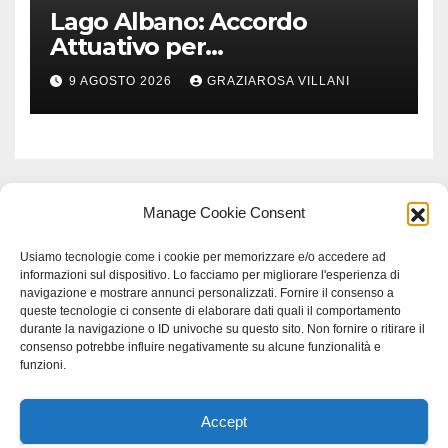
Lago Albano: Accordo
Attuativo per
l’interconnessione
9 AGOSTO 2026
GRAZIAROSA VILLANI
acquedottistica da 29,5
milioni di euro
Manage Cookie Consent
Usiamo tecnologie come i cookie per memorizzare e/o accedere ad
informazioni sul dispositivo. Lo facciamo per migliorare l'esperienza di
navigazione e mostrare annunci personalizzati. Fornire il consenso a
queste tecnologie ci consente di elaborare dati quali il comportamento
durante la navigazione o ID univoche su questo sito. Non fornire o ritirare il
consenso potrebbe influire negativamente su alcune funzionalità e
funzioni.
Accept
Proudly powered by WordPress
|
Tema: Newspaperex di
Themeansar
.