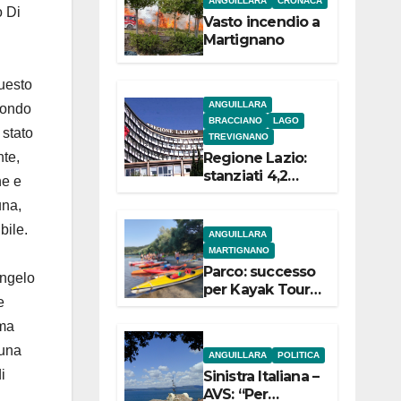
ANGUILLARA
CRONACA
e
o Di
Vasto incendio a
Martignano
questo
ANGUILLARA
econdo
BRACCIANO
LAGO
 stato
TREVIGNANO
Regione Lazio:
nte,
stanziati 4,2
ne e
milioni di euro
una,
per i 22 Comuni
dell’Etruria
bile.
ANGUILLARA
Meridionale
MARTIGNANO
Parco: successo
Angelo
per Kayak Tour a
e
Martignano
 ma
 una
ANGUILLARA
POLITICA
i
Sinistra Italiana –
AVS: “Per