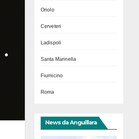
Oriolo
Cerveteri
Ladispoli
Santa Marinella
Fiumicino
Roma
News da Anguillara