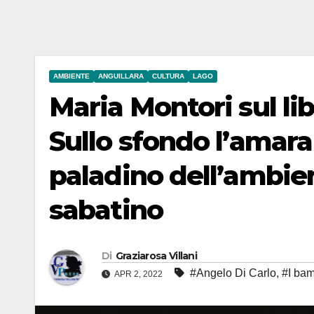
AMBIENTE
ANGUILLARA
CULTURA
LAGO
Maria Montori sul lib
Sullo sfondo l’amara
paladino dell’ambien
sabatino
Di
Graziarosa Villani
#Angelo Di Carlo
,
#I bam
APR 2, 2022