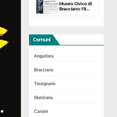
Museo Civico di
Bracciano: l’8
agosto per i 20
anni progetto
“Conservare la
memoria”
Comuni
Anguillara
Bracciano
Trevignano
Manziana
Canale