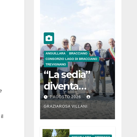
ANGUILLARA
BRACCIANO
CONSORZIO LAGO DI BRACCIANO
TREVIGNANO
“La sedia”
diventa
e
Belvedere sul
7 AGOSTO 2026
lago di
GRAZIAROSA VILLANI
il
Bracciano: ieri
l’inaugurazion