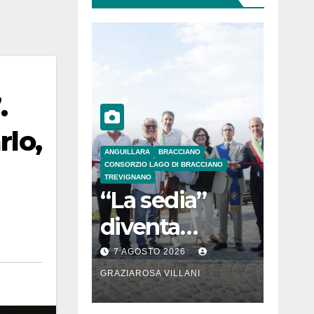
.
rlo,
ANGUILLARA
BRACCIANO
CONSORZIO LAGO DI BRACCIANO
TREVIGNANO
“La sedia”
diventa
Belvedere sul
7 AGOSTO 2026
lago di
GRAZIAROSA VILLANI
Bracciano: ieri