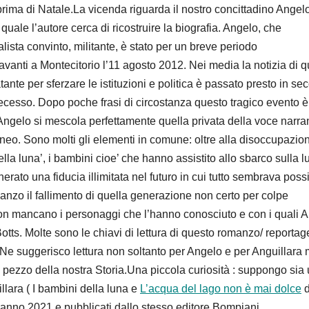
 prima di Natale.La vicenda riguarda il nostro concittadino Angel
 quale l’autore cerca di ricostruire la biografia. Angelo, che
ista convinto, militante, è stato per un breve periodo
anti a Montecitorio l’11 agosto 2012. Nei media la notizia di 
nte per sferzare le istituzioni e politica è passato presto in s
cesso. Dopo poche frasi di circostanza questo tragico evento è
Angelo si mescola perfettamente quella privata della voce narra
taneo. Sono molti gli elementi in comune: oltre alla disoccupazio
la luna’, i bambini cioe’ che hanno assistito allo sbarco sulla l
erato una fiducia illimitata nel futuro in cui tutto sembrava possi
anzo il fallimento di quella generazione non certo per colpe
 non mancano i personaggi che l’hanno conosciuto e con i quali 
tts. Molte sono le chiavi di lettura di questo romanzo/ reportag
Ne suggerisco lettura non soltanto per Angelo e per Anguillara
 pezzo della nostra Storia.Una piccola curiosità : suppongo sia
lara ( I bambini della luna e
L’acqua del lago non è mai dolce
d
o anno 2021 e pubblicati dallo stesso editore Bompiani.