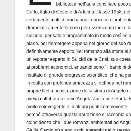
biblioteca nell’aula consiliare poco
Carlo, figlio di Cecio e di Adelina, classe 1958, del
certamente molti di noi hanno conosciuto, ambiental
drammaticamente famoso per essersi dato fuoco dav
suicidio, pensato e programmato in modo così eclata
piano, per riemergere appena nel giorno del suo de
definitivamente sepolto.Nel romanzo alla storia ai 
un reporter esperto in Suicidi della Crisi, suo coe
ai problemi economici, entrambi sono ‘ i bambini del
risultato di grande progresso scientifico, che ha gen
In realtà con profonda amarezza si delinea nel rom
proprie.Nella ricostruzione della storia di Angelo
aveva collaborato come Angela Zucconi e Florita Bo
molto coinvolgente e in alcuni punti commovente . 
perché attraverso questa narrazione si racconta un
coincidenza che i due romanzi ambientati ad Anguil
Giulia Caminito) siano usciti entrambi nello stess