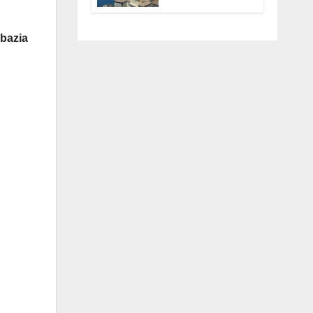
Anguillara
servono
trasparenza,
abazia
partecipazione e
scelte politiche
coraggiose”