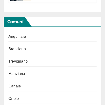
“Conservare la memoria”
Comuni
Anguillara
Bracciano
Trevignano
Manziana
Canale
Oriolo