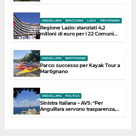
ANGUILLARA
BRACCIANO
LAGO
TREVIGNANO
Regione Lazio: stanziati 4,2
milioni di euro per i 22 Comuni
dell’Etruria Meridionale
ANGUILLARA
MARTIGNANO
Parco: successo per Kayak Tour a
Martignano
ANGUILLARA
POLITICA
Sinistra Italiana – AVS: “Per
Anguillara servono trasparenza,
partecipazione e scelte politiche
coraggiose”