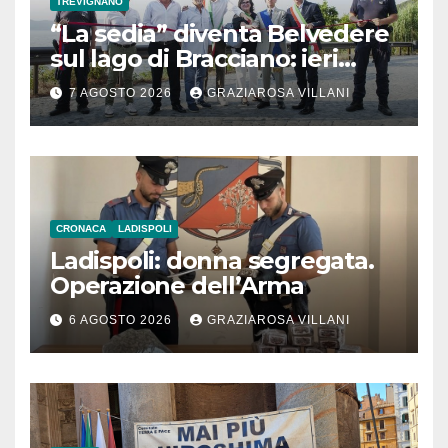
TREVIGNANO
“La sedia” diventa Belvedere
sul lago di Bracciano: ieri
l’inaugurazione
7 AGOSTO 2026
GRAZIAROSA VILLANI
CRONACA
LADISPOLI
Ladispoli: donna segregata.
Operazione dell’Arma
6 AGOSTO 2026
GRAZIAROSA VILLANI