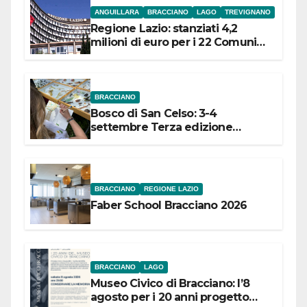
ANGUILLARA
BRACCIANO
LAGO
TREVIGNANO
Regione Lazio: stanziati 4,2
milioni di euro per i 22 Comuni
dell’Etruria Meridionale
BRACCIANO
Bosco di San Celso: 3-4
settembre Terza edizione
Festival “Storie in cielo e in terra”
BRACCIANO
REGIONE LAZIO
Faber School Bracciano 2026
BRACCIANO
LAGO
Museo Civico di Bracciano: l’8
agosto per i 20 anni progetto