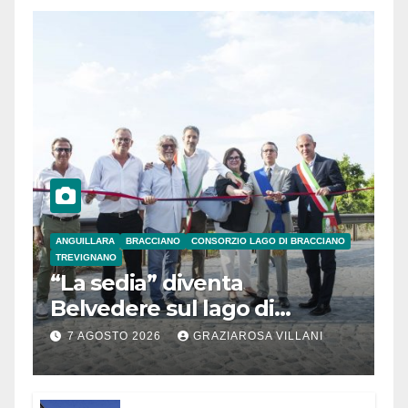
ANGUILLARA
BRACCIANO
CONSORZIO LAGO DI BRACCIANO
TREVIGNANO
“La sedia” diventa
Belvedere sul lago di
Bracciano: ieri
7 AGOSTO 2026
GRAZIAROSA VILLANI
l’inaugurazione