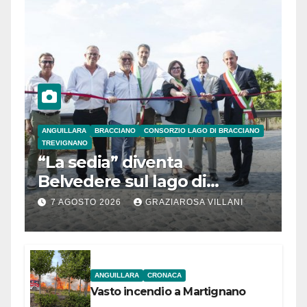
ANGUILLARA
BRACCIANO
CONSORZIO LAGO DI BRACCIANO
TREVIGNANO
“La sedia” diventa
Belvedere sul lago di
Bracciano: ieri
7 AGOSTO 2026
GRAZIAROSA VILLANI
l’inaugurazione
ANGUILLARA
CRONACA
Vasto incendio a Martignano