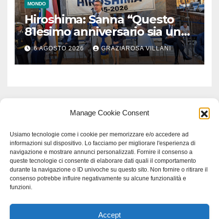
MONDO
Hiroshima: Sanna “Questo
81esimo anniversario sia un
monito per tutti”
6 AGOSTO 2026
GRAZIAROSA VILLANI
Manage Cookie Consent
Usiamo tecnologie come i cookie per memorizzare e/o accedere ad
informazioni sul dispositivo. Lo facciamo per migliorare l'esperienza di
navigazione e mostrare annunci personalizzati. Fornire il consenso a
queste tecnologie ci consente di elaborare dati quali il comportamento
durante la navigazione o ID univoche su questo sito. Non fornire o ritirare il
consenso potrebbe influire negativamente su alcune funzionalità e
funzioni.
Accept
Proudly powered by WordPress
|
Tema: Newspaperex di
Themeansar
.