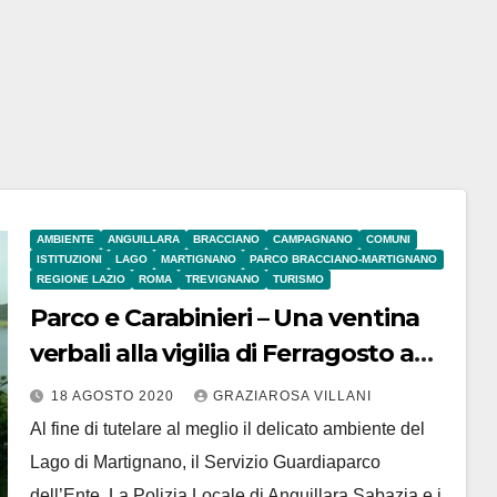
AMBIENTE
ANGUILLARA
BRACCIANO
CAMPAGNANO
COMUNI
ISTITUZIONI
LAGO
MARTIGNANO
PARCO BRACCIANO-MARTIGNANO
REGIONE LAZIO
ROMA
TREVIGNANO
TURISMO
Parco e Carabinieri – Una ventina
verbali alla vigilia di Ferragosto a
Martignano per campeggio
18 AGOSTO 2020
GRAZIAROSA VILLANI
abusivo. Rinvenute anche
Al fine di tutelare al meglio il delicato ambiente del
sostanze stupefacenti
Lago di Martignano, il Servizio Guardiaparco
dell’Ente, La Polizia Locale di Anguillara Sabazia e i