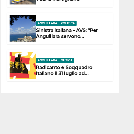
ANGUILLARA
POLITICA
Sinistra Italiana – AVS: “Per
Anguillara servono
trasparenza, partecipazione e
scelte politiche coraggiose”
ANGUILLARA
MUSICA
Radicanto e Soqquadro
Italiano il 31 luglio ad
Anguillara