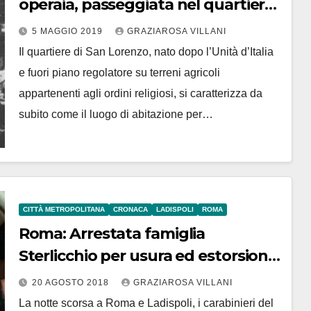
operaia, passeggiata nel quartiere
San Lorenzo
5 MAGGIO 2019
GRAZIAROSA VILLANI
Il quartiere di San Lorenzo, nato dopo l’Unità d’Italia
e fuori piano regolatore su terreni agricoli
appartenenti agli ordini religiosi, si caratterizza da
subito come il luogo di abitazione per…
CITTÀ METROPOLITANA
CRONACA
LADISPOLI
ROMA
Roma: Arrestata famiglia
Sterlicchio per usura ed estorsione.
Contestato anche metodo
20 AGOSTO 2018
GRAZIAROSA VILLANI
mafioso
La notte scorsa a Roma e Ladispoli, i carabinieri del