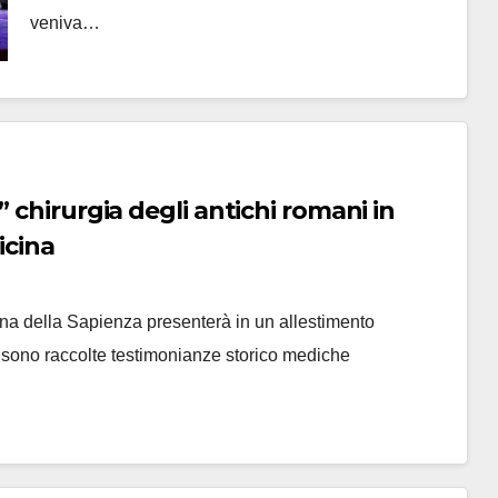
veniva…
 chirurgia degli antichi romani in
icina
cina della Sapienza presenterà in un allestimento
i sono raccolte testimonianze storico mediche