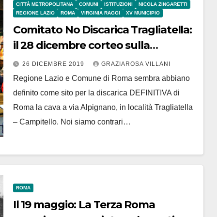
CITTÀ METROPOLITANA
COMUNI
ISTITUZIONI
NICOLA ZINGARETTI
REGIONE LAZIO
ROMA
VIRGINIA RAGGI
XV MUNICIPIO
Comitato No Discarica Tragliatella:
il 28 dicembre corteo sulla
Braccianese
26 DICEMBRE 2019
GRAZIAROSA VILLANI
Regione Lazio e Comune di Roma sembra abbiano
definito come sito per la discarica DEFINITIVA di
Roma la cava a via Alpignano, in località Tragliatella
– Campitello. Noi siamo contrari…
ROMA
Il 19 maggio: La Terza Roma