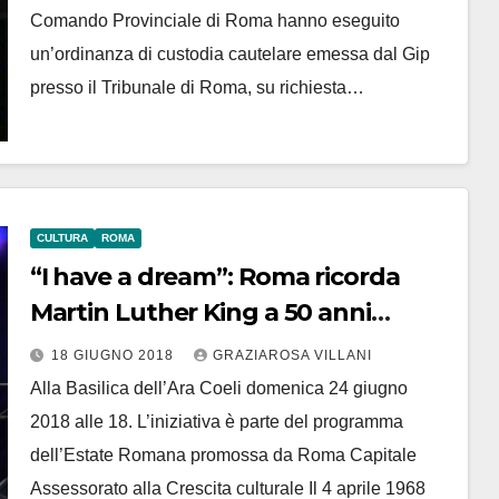
Comando Provinciale di Roma hanno eseguito
un’ordinanza di custodia cautelare emessa dal Gip
presso il Tribunale di Roma, su richiesta…
CULTURA
ROMA
“I have a dream”: Roma ricorda
Martin Luther King a 50 anni
dall’omicidio col concerto evento
18 GIUGNO 2018
GRAZIAROSA VILLANI
dei St John Singers
Alla Basilica dell’Ara Coeli domenica 24 giugno
2018 alle 18. L’iniziativa è parte del programma
dell’Estate Romana promossa da Roma Capitale
Assessorato alla Crescita culturale Il 4 aprile 1968