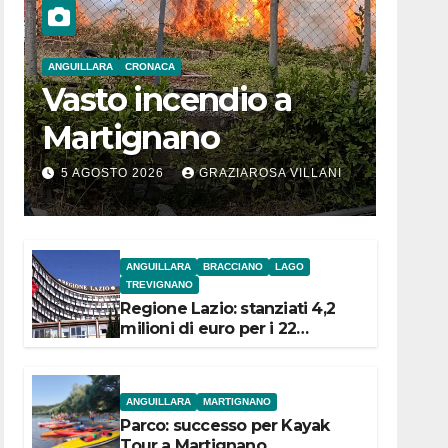
ANGUILLARA
CRONACA
Vasto incendio a
Martignano
5 AGOSTO 2026
GRAZIAROSA VILLANI
ANGUILLARA
BRACCIANO
LAGO
TREVIGNANO
Regione Lazio: stanziati 4,2
milioni di euro per i 22
Comuni dell’Etruria
Meridionale
ANGUILLARA
MARTIGNANO
Parco: successo per Kayak
Tour a Martignano