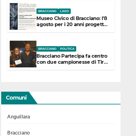
BRACCIANO
LAGO
Museo Civico di Bracciano: l’8
agosto per i 20 anni progetto
“Conservare la memoria”
BRACCIANO
POLITICA
Bracciano Partecipa fa centro
con due campionesse di Tiro
a Segno in vista delle urne
Comuni
Anguillara
Bracciano