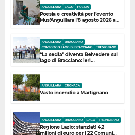
ANGUILLARA
LAGO
POESIA
Poesia e creatività per l’evento
Mus’Anguillara l’8 agosto 2026 al
Museo Contadino
ANGUILLARA
BRACCIANO
CONSORZIO LAGO DI BRACCIANO
TREVIGNANO
“La sedia” diventa Belvedere sul
lago di Bracciano: ieri
l’inaugurazione
ANGUILLARA
CRONACA
Vasto incendio a Martignano
ANGUILLARA
BRACCIANO
LAGO
TREVIGNANO
Regione Lazio: stanziati 4,2
milioni di euro per i 22 Comuni