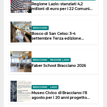
Regione Lazio: stanziati 4,2
milioni di euro per i 22 Comuni
dell’Etruria Meridionale
BRACCIANO
Bosco di San Celso: 3-4
settembre Terza edizione
Festival “Storie in cielo e in terra”
BRACCIANO
REGIONE LAZIO
Faber School Bracciano 2026
BRACCIANO
LAGO
Museo Civico di Bracciano: l’8
agosto per i 20 anni progetto
“Conservare la memoria”