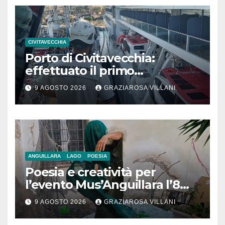
CIVITAVECCHIA
Porto di Civitavecchia:
effettuato il primo
rifornimento di GNL ad una
9 AGOSTO 2026
GRAZIAROSA VILLANI
nave da crociera
ANGUILLARA
LAGO
POESIA
Poesia e creatività per
l’evento Mus’Anguillara l’8
agosto 2026 al Museo
9 AGOSTO 2026
GRAZIAROSA VILLANI
Contadino