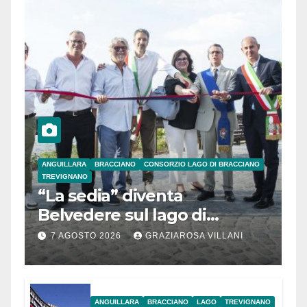
ANGUILLARA
BRACCIANO
CONSORZIO LAGO DI BRACCIANO
TREVIGNANO
“La sedia” diventa
Belvedere sul lago di
Bracciano: ieri
7 AGOSTO 2026
GRAZIAROSA VILLANI
l’inaugurazione
ANGUILLARA
BRACCIANO
LAGO
TREVIGNANO