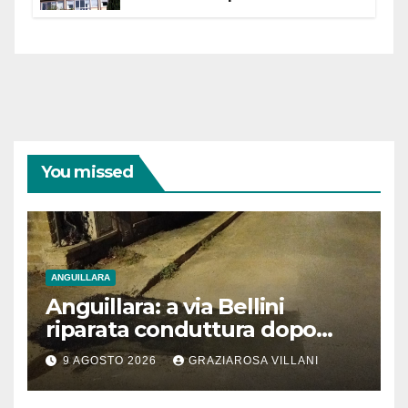
dell’Etruria Meridionale
You missed
ANGUILLARA
Anguillara: a via Bellini
riparata conduttura dopo
segnalazione IdD
9 AGOSTO 2026
GRAZIAROSA VILLANI