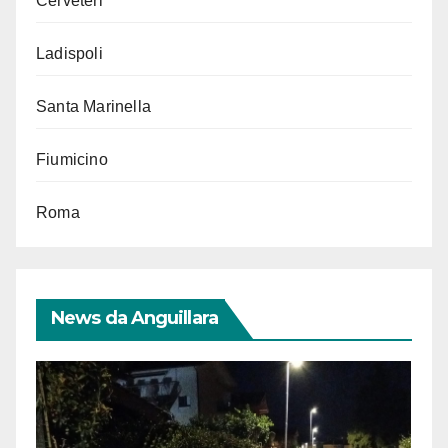
Cerveteri
Ladispoli
Santa Marinella
Fiumicino
Roma
News da Anguillara